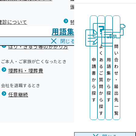
広報）
健康づくりコラム
後の健康保険）について
療養費
閉じる
健診について
特定保健指導について
海外で急な病気にかかり治療を受けたとき
用語集
海外療養費
閉じる
ます
はり・きゅう等のかかり方
よ
問
の提供について
く
い
申
あ
用
合
ご本人・ご家族が亡くなったとき
請
る
語
わ
埋葬料・埋葬費
書
ご
集
せ
か
質
か
・
会社を退職するとき
ら
問
ら
届
探
か
探
出
任意継続
す
ら
す
先
探
一
す
覧
ります。