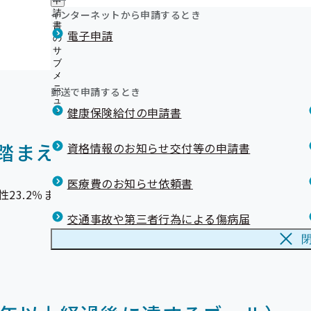
者の皆様の健康上の特徴を踏まえた健康づくりの支援事業を
申
ュ
ニ
つ
公
インターネットから申請するとき
請
ー
ュ
い
開
リンク集
書
ー
）の実施計画を策定いたしましたのでご紹介します。
電子申請
て
の
の
の
サ
サ
サ
ブ
ブ
ブ
メ
メ
メ
ニ
ニ
郵送で申請するとき
ニ
ュ
ュ
ュ
健康保険給付の申請書
ー
ー
ー
踏まえた検査値の改善等の目標)
資格情報のお知らせ交付等の申請書
医療費のお知らせ依頼書
23.2％まで減らす。（令和4年度 男性40.1％、女性24.7％
交通事故や第三者行為による傷病届