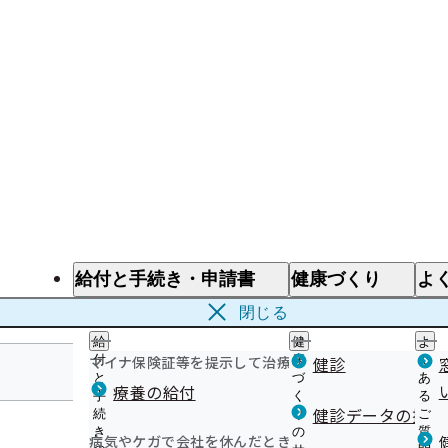
給付と手続き・申請書
健康づくり
よ
給付と手続き
健康づくり
よ
閉じる
給
健
よ
マイナ保険証等を提示して治療を受けるとき
付
康
健診
く
と
づ
あ
療養の給付
手
く
る
徳島支部
健診データの提供
続
り
ご
き
の
質
病気やケガで会社を休んだとき