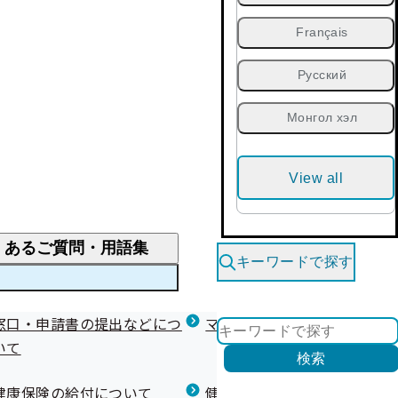
Français
Русский
Монгол хэл
View all
くあるご質問・用語集
キーワードで探す
くあるご質問
窓口・申請書の提出などにつ
医療費が高額になりそう・なったとき
健診を受けた後の健康づくり
マイナ保険証等関連について
いて
限度額適用認定・高額療養費・高額介護合算
検索
について
健康宣言（コラボヘルス）
健康保険の給付について
健康保険任意継続制度（退職
医療費の全額を負担したとき