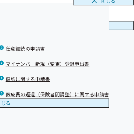
行っていくための保健事業の実施計画のことです。
閉じる
メニューを
閉じる
任意継続の申請書
マイナンバー新規（変更）登録申出書
健診に関する申請書
）
医療費の返還（保険者間調整）に関する申請書
閉じる