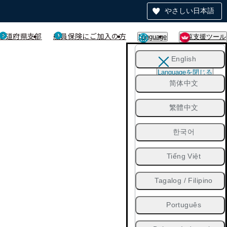
やさしい日本語
都道府県支部
船員保険にご加入の方
Language
閲覧支援ツール
English
Languageを閉じる
简体中文
繁體中文
한국어
Tiếng Việt
Tagalog / Filipino
Português