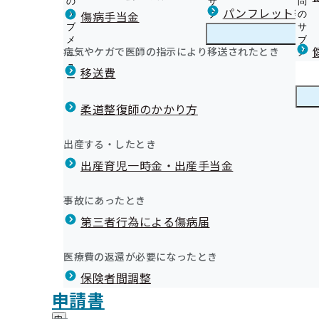
の
サ
問
徳島支部からのお知らせ
パンフレット等（
傷病手当金
サ
ブ
の
ブ
メ
サ
本人様へ 生活習慣病予防健診のご案内
メ
ニ
ブ
病気やケガで医師の指示により移送されたとき
徳島支部の健診・保健指導のご案内
ニ
ュ
徳
メ
本人様へ 特定保健指導のご案内
ュ
ー
島
ニ
移送費
事業所様へ 定期健康診断結果の提供にご協力ください
ー
支
ュ
健康保険委員（健康サポーター）のご案内
外部委託先情報
部
ー
健康保険委員
健
令和6年度 健康保険委員功労者を表彰しました！
健診機関様へ 生活習慣病予防健診実施機関を募集してい
の
柔道整復師のかかり方
康
健
オンライン資格確認等システムによる特定健康診査情報
保
健康事業所宣言
診
健診実施機関一覧等
険
健康づくり
健
イベント・セミナーのご案内
出産する・したとき
・
委
康
データヘルス計画
保
員
出産育児一時金・出産手当金
づ
納入告知書同封チラシ
健
事業所・加入者様の健康サポート
の
く
広報
広
ポスター・リーフレット
指
サ
徳島文理大学・短期大学部考案！！健康レシピ
り
報
導
広報
ブ
事故にあったとき
の
徳島県歯科医師会提供！！歯科健康コラム
の
の
徳島支部の統計情報（本年度分）
メ
メールマガジン
サ
サ
統計情報
第三者行為による傷病届
ご
統
徳島支部の統計情報（前年度以前分）
ニ
ブ
ブ
案
計
ュ
メ
メ
内
情
ー
所在地・連絡先
ニ
医療費の返還が必要になったとき
ニ
の
報
徳島支部について
徳
調達情報
ュ
ュ
サ
の
保険者間調整
島
ー
採用情報
ー
ブ
サ
支
評議会
申請書
個人情報保護
メ
ブ
り、加入者の皆様の健康状態についてのデータを保有してお
部
情報公開
情
事務処理誤り
ニ
メ
地方自治体及び関係団体との連携協定
に
報