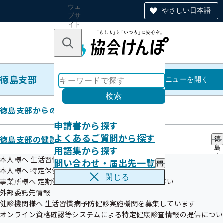
ウェ
やさしい日本語
ブサ
イト
全体
のナ
キーワードで探す
ビ
ゲー
ショ
徳島支部
ン
徳島支部
メニュー
を開く
検索
徳島支部からのお知らせ
申請書から探す
徳島支部
よくあるご質問から探す
徳島支部の健診・保健指導のご案内
徳
用語集から探す
島
特定健診実施機関一覧（ご家族さ
支
本人様へ 生活習慣病予防健診のご案内
問い合わせ・届出先一覧
問
部
ま）
本人様へ 特定保健指導のご案内
い
の
閉じる
事業所様へ 定期健康診断結果の提供にご協力ください
合
健
わ
外部委託先情報
診
せ
・
健診機関様へ 生活習慣病予防健診実施機関を募集しています
・
保
オンライン資格確認等システムによる特定健康診査情報の提供につい
絞り込みメニュー
届
健