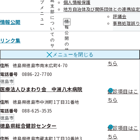
電話番号
088-542-5050
島
個人情報保護
ブ
支
徳島市
メ
地方自治体及び関係団体との連携協定
部
ニ
社会医療法人川島会 川島病院
評議会
健診項目はこ
に
ュ
情報公開
情
事務処理誤り
つ
ー
ちら
報
住所
徳島県徳島市北佐古一番町6-1
い
公
て
電話番号
088-631-0110
開
リンク集
の
徳島市
の
サ
サ
木下病院
ブ
健診項目はこ
メニューを
閉じる
ブ
メ
メ
ちら
ニ
住所
徳島県徳島市南末広町4-70
ニ
ュ
ュ
電話番号
0886-22-7700
ー
ー
徳島市
医療法人ひまわり会 中洲八木病院
健診項目はこ
ちら
住所
徳島県徳島市中洲町1丁目31番地
電話番号
088-625-3535
徳島市
徳島県総合健診センター
健診項目はこ
ちら
住所
徳島県徳島市蔵本町1丁目10番地3