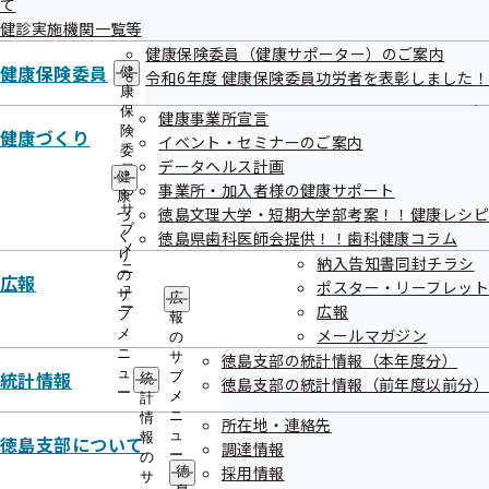
て
出
指
健診実施機関一覧等
先
導
一
健康保険委員（健康サポーター）のご案内
の
覧
健康保険委員
ご
健
令和6年度 健康保険委員功労者を表彰しました！
の
案
康
検索結果
404件
サ
内
保
健康事業所宣言
ブ
の
険
1件 - 20件表示
1件から20件目を表示しています
健康づくり
イベント・セミナーのご案内
メ
サ
委
データヘルス計画
ニ
ブ
員
健
ュ
事業所・加入者様の健康サポート
〇＝対応可 ×＝対応不可
メ
の
康
ー
ニ
サ
徳島文理大学・短期大学部考案！！健康レシピ
づ
ュ
ブ
健診実施機関情報
健診項目
く
徳島県歯科医師会提供！！歯科健康コラム
ー
メ
り
徳島市
納入告知書同封チラシ
ニ
の
広報
医療法人三成会 水の都記念病院
ポスター・リーフレット
ュ
健診項目はこ
サ
広
ー
広報
ブ
報
ちら
住所
徳島県徳島市北島田町1丁目46番11
メールマガジン
メ
の
ニ
サ
徳島支部の統計情報（本年度分）
電話番号
088-632-9299
ュ
統計情報
ブ
統
徳島支部の統計情報（前年度以前分）
徳島市
ー
メ
計
医療法人明和会 たまき青空病院
ニ
情
健診項目はこ
所在地・連絡先
ュ
報
徳島支部について
調達情報
ちら
ー
の
住所
徳島県徳島市国府町早淵字北カシヤ56-1
採用情報
徳
サ