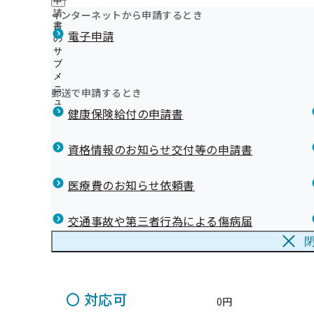
申
ュ
ニ
つ
公
インターネットから申請するとき
請
ー
ュ
マイナ保険証利用可否
特定健診の自己負担額
い
開
リンク集
書
ー
電子申請
て
の
の
の
〇
対応可
サ
サ
0円
サ
ブ
ブ
ブ
メ
メ
メ
ニ
ニ
郵送で申請するとき
ニ
ュ
ュ
ュ
健康保険給付の申請書
ー
ー
ー
〇
対応可
0円
資格情報のお知らせ交付等の申請書
医療費のお知らせ依頼書
〇
対応可
交通事故や第三者行為による傷病届
0円
〇
対応可
0円