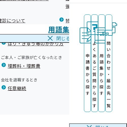
広報）
健康づくりコラム
後の健康保険）について
療養費
閉じる
健診について
特定保健指導について
海外で急な病気にかかり治療を受けたとき
用語集
海外療養費
閉じる
ます
はり・きゅう等のかかり方
よ
問
の提供について
く
い
申
あ
用
合
ご本人・ご家族が亡くなったとき
請
る
語
わ
埋葬料・埋葬費
書
ご
集
せ
か
質
か
・
会社を退職するとき
ら
問
ら
届
探
か
探
出
任意継続
す
ら
す
先
探
一
す
覧
〇＝対応可 ×＝対応不可