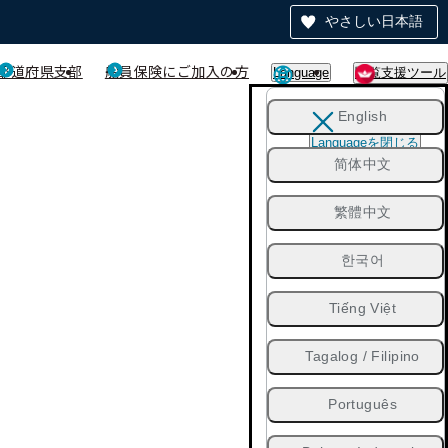
やさしい日本語
都道府県支部
船員保険にご加入の方
Language
閲覧支援ツール
English
Languageを閉じる
简体中文
繁體中文
한국어
Tiếng Việt
Tagalog / Filipino
Português