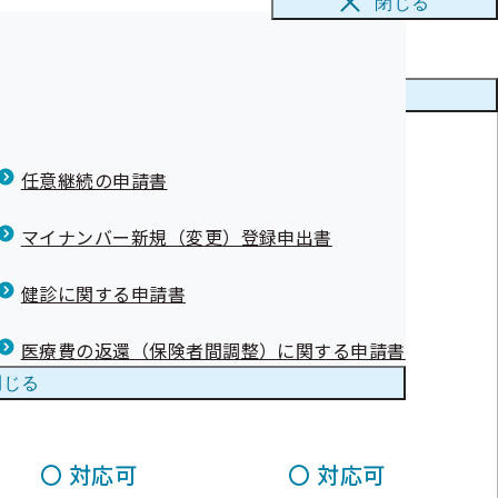
閉じる
特定保健指導(動機付け支援)
特定保健指導(積極的支援)
備考
〇
対応可
〇
対応可
メニューを
閉じる
0円
0円
任意継続の申請書
〇
対応可
〇
対応可
マイナンバー新規（変更）登録申出書
0円
0円
健診に関する申請書
〇
対応可
〇
対応可
医療費の返還（保険者間調整）に関する申請書
閉じる
0円
0円
〇
対応可
〇
対応可