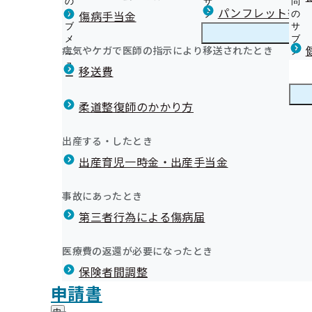
の
サ
問
徳島支部からのお知らせ
パンフレット等（
傷病手当金
サ
ブ
の
ブ
メ
サ
本人様へ 生活習慣病予防健診のご案内
メ
ニ
ブ
病気やケガで医師の指示により移送されたとき
徳島支部の健診・保健指導のご案内
ニ
ュ
徳
メ
本人様へ 特定保健指導のご案内
ュ
ー
島
ニ
移送費
事業所様へ 定期健康診断結果の提供にご協力ください
ー
支
ュ
健康保険委員（健康サポーター）のご案内
ご家族さま）
外部委託先情報
部
ー
健康保険委員
健
令和6年度 健康保険委員功労者を表彰しました！
健診機関様へ 生活習慣病予防健診実施機関を募集してい
の
柔道整復師のかかり方
康
健
オンライン資格確認等システムによる特定健康診査情報
保
健康事業所宣言
診
健診実施機関一覧等
険
健康づくり
健
イベント・セミナーのご案内
出産する・したとき
・
委
康
データヘルス計画
保
員
出産育児一時金・出産手当金
づ
納入告知書同封チラシ
健
事業所・加入者様の健康サポート
の
く
広報
広
ポスター・リーフレット
指
サ
徳島文理大学・短期大学部考案！！健康レシピ
り
報
導
広報
ブ
事故にあったとき
の
徳島県歯科医師会提供！！歯科健康コラム
の
の
徳島支部の統計情報（本年度分）
メ
メールマガジン
サ
サ
統計情報
第三者行為による傷病届
ご
統
徳島支部の統計情報（前年度以前分）
ニ
ブ
ブ
案
計
ュ
メ
メ
内
情
ー
所在地・連絡先
ニ
医療費の返還が必要になったとき
ニ
の
報
徳島支部について
徳
調達情報
ュ
0件目を表示しています
ュ
サ
の
保険者間調整
島
ー
採用情報
ー
ブ
サ
支
評議会
申請書
個人情報保護
メ
ブ
部
情報公開
情
事務処理誤り
ニ
メ
地方自治体及び関係団体との連携協定
に
報