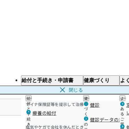
給付と手続き・申請書
健康づくり
よ
給付と手続き
健康づくり
よ
閉じる
給
健
よ
マイナ保険証等を提示して治療を受けるとき
付
康
健診
く
と
づ
あ
療養の給付
手
く
る
徳島支部
健診データの提供
続
り
ご
き
の
質
病気やケガで会社を休んだとき