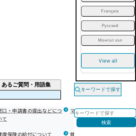
Français
Русский
Монгол хэл
View all
くあるご質問・用語集
キーワードで探す
くあるご質問
窓口・申請書の提出などにつ
医療費が高額になりそう・なったとき
健診を受けた後の健康づくり
マイナ保険証等関連について
いて
限度額適用認定・高額療養費・高額介護合算
検索
について
健康宣言（コラボヘルス）
健康保険の給付について
健康保険任意継続制度（退職
医療費の全額を負担したとき