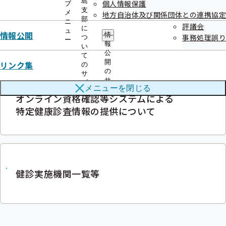
島
個人情報保護
ブ
支
メ
地方自治体及び関係団体との連携協定
部
ニ
評議会
健診機関様へ 生活習慣病予防健診実施
に
ュ
情報公開
情
事務処理誤り
つ
機関を募集しています
ー
報
い
公
て
開
リンク集
の
の
サ
サ
ブ
メニューを
閉じる
ブ
メ
オンライン資格確認等システムによる
メ
ニ
ニ
特定健康診査情報の提供について
ュ
ュ
ー
ー
健診実施機関一覧等