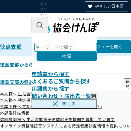
ウェ
やさしい日本語
ブサ
イト
全体
のナ
キーワードで探す
ビ
ゲー
ショ
徳島支部
ン
徳島支部
メニュー
を開く
検索
徳島支部からのお知らせ
申請書から探す
徳島支部の健診・保健指導のご案
よくあるご質問から探す
徳島支部の健診・保健指導のご案内
徳
用語集から探す
島
内
支
本人様へ 生活習慣病予防健診のご案内
問い合わせ・届出先一覧
問
部
本人様へ 特定保健指導のご案内
い
の
閉じる
事業所様へ 定期健康診断結果の提供にご協力ください
合
健
わ
外部委託先情報
診
せ
・
健診機関様へ 生活習慣病予防健診実施機関を募集しています
本人様へ 生活習慣病予防健診のご案内
・
保
オンライン資格確認等システムによる特定健康診査情報の提供につい
届
健