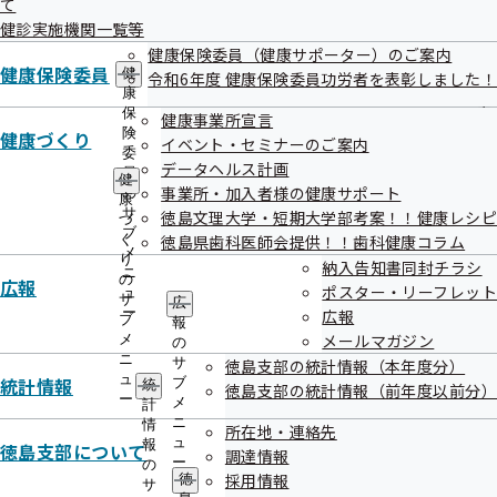
て
出
指
健診実施機関一覧等
先
導
一
健康保険委員（健康サポーター）のご案内
の
覧
健康保険委員
ご
健
令和6年度 健康保険委員功労者を表彰しました！
の
案
康
サ
内
保
健康事業所宣言
本人様へ 特定保健指導のご案内
ブ
の
険
健康づくり
イベント・セミナーのご案内
メ
サ
委
データヘルス計画
ニ
ブ
員
健
ュ
事業所・加入者様の健康サポート
メ
の
康
ー
ニ
サ
徳島文理大学・短期大学部考案！！健康レシピ
づ
ュ
ブ
く
徳島県歯科医師会提供！！歯科健康コラム
ー
メ
事業所様へ 定期健康診断結果の提供に
り
納入告知書同封チラシ
ニ
の
広報
ご協力ください
ポスター・リーフレット
ュ
サ
広
ー
広報
ブ
報
メールマガジン
メ
の
ニ
サ
徳島支部の統計情報（本年度分）
ュ
統計情報
ブ
統
徳島支部の統計情報（前年度以前分）
ー
メ
計
外部委託先情報
ニ
情
所在地・連絡先
ュ
報
徳島支部について
調達情報
ー
の
採用情報
徳
サ