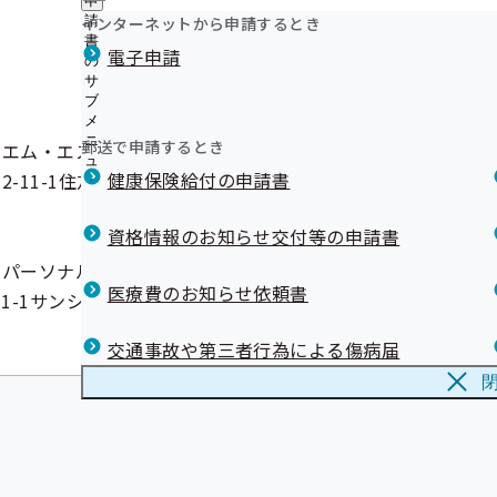
申
ュ
ニ
つ
託事業者情報
委託期間
公
インターネットから申請するとき
請
ー
ュ
い
開
リンク集
書
ー
電子申請
て
・エイチ・アイ
の
の
の
サ
サ
場4-39-7
R9.2.28まで
サ
ブ
ブ
ブ
メ
メ
メ
ニ
ニ
郵送で申請するとき
・エム・エス
ニ
ュ
ュ
ュ
健康保険給付の申請書
-11-1住友不動産芝公
ー
ー
R9.3.31まで
ー
資格情報のお知らせ交付等の申請書
パーソナルプラス 東京
医療費のお知らせ依頼書
1-1サンシャイン60・
R9.3.31まで
交通事故や第三者行為による傷病届