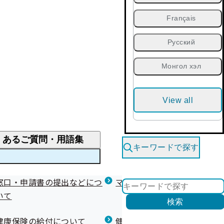
Français
Русский
Монгол хэл
View all
くあるご質問・用語集
キーワードで探す
くあるご質問
窓口・申請書の提出などにつ
医療費が高額になりそう・なったとき
健診を受けた後の健康づくり
マイナ保険証等関連について
いて
限度額適用認定・高額療養費・高額介護合算
検索
について
健康宣言（コラボヘルス）
健康保険の給付について
健康保険任意継続制度（退職
医療費の全額を負担したとき