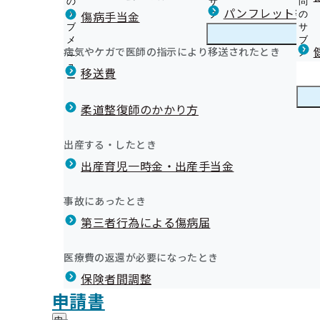
の
サ
問
徳島支部からのお知らせ
パンフレット等（
傷病手当金
サ
ブ
の
ブ
メ
サ
本人様へ 生活習慣病予防健診のご案内
メ
ニ
ブ
病気やケガで医師の指示により移送されたとき
徳島支部の健診・保健指導のご案内
ニ
ュ
徳
メ
本人様へ 特定保健指導のご案内
ュ
ー
島
ニ
移送費
事業所様へ 定期健康診断結果の提供にご協力ください
ー
支
ュ
健康保険委員（健康サポーター）のご案内
外部委託先情報
部
ー
健康保険委員
健
令和6年度 健康保険委員功労者を表彰しました！
健診機関様へ 生活習慣病予防健診実施機関を募集してい
の
柔道整復師のかかり方
康
健
オンライン資格確認等システムによる特定健康診査情報
保
健康事業所宣言
診
健診実施機関一覧等
険
した健康づくり事業の一部を外部委託しています。
健康づくり
健
イベント・セミナーのご案内
出産する・したとき
・
委
康
は電話にてご連絡させていただく場合がございますので、ご
データヘルス計画
保
員
出産育児一時金・出産手当金
づ
納入告知書同封チラシ
健
事業所・加入者様の健康サポート
の
く
広報
広
ポスター・リーフレット
指
サ
徳島文理大学・短期大学部考案！！健康レシピ
り
報
導
広報
ブ
事故にあったとき
の
徳島県歯科医師会提供！！歯科健康コラム
の
の
徳島支部の統計情報（本年度分）
メ
メールマガジン
サ
サ
統計情報
第三者行為による傷病届
ご
統
徳島支部の統計情報（前年度以前分）
ニ
ブ
ブ
案
計
ュ
メ
メ
内
情
ー
所在地・連絡先
ニ
医療費の返還が必要になったとき
ニ
の
報
徳島支部について
徳
調達情報
ュ
ュ
サ
の
保険者間調整
島
ー
採用情報
ー
ブ
サ
支
評議会
申請書
個人情報保護
メ
ブ
部
情報公開
情
事務処理誤り
ニ
メ
地方自治体及び関係団体との連携協定
に
報