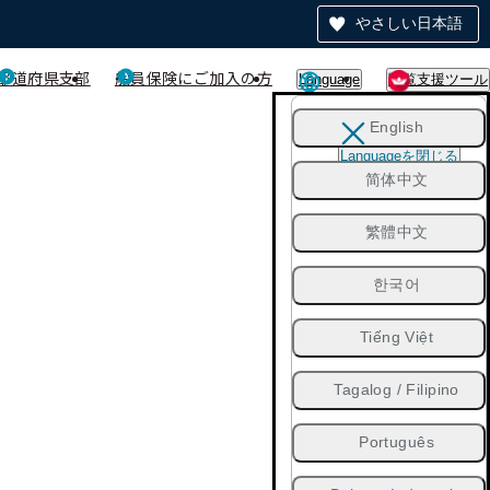
やさしい日本語
都道府県支部
船員保険にご加入の方
Language
閲覧支援ツール
English
Languageを閉じる
简体中文
繁體中文
한국어
Tiếng Việt
Tagalog / Filipino
Português