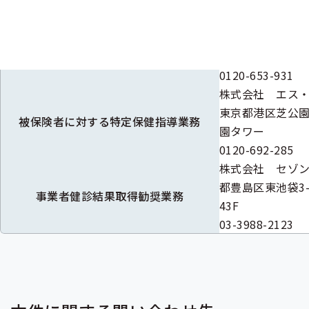
業務委託内容
委
株式会社 エム
未治療者に係る受診勧奨業務
東京都新宿区高田馬
0120-653-931
株式会社 エス
東京都港区芝公園2
被保険者
に対する
特定保健指導
業務
園タワー
0120-692-285
株式会社 セゾン
都豊島区東池袋3-
事業者健診結果取得勧奨業務
43F
03-3988-2123