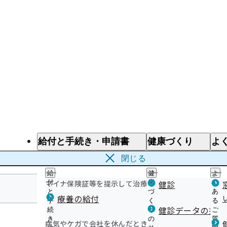
給付と手続き・申請書
健康づくり
よ
給付と手続き
健康づくり
よ
閉じる
給
健
よ
マイナ保険証等を提示して治療を受けるとき
付
康
健診
く
と
づ
あ
療養の給付
手
く
る
徳島支部
健診データの提供
続
り
ご
き
の
質
病気やケガで会社を休んだとき