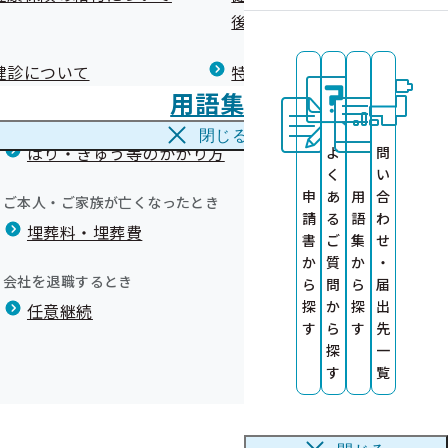
広報）
健康づくりコラム
後の健康保険）について
療養費
閉じる
健診について
特定保健指導について
海外で急な病気にかかり治療を受けたとき
用語集
海外療養費
閉じる
ます
はり・きゅう等のかかり方
よ
問
の提供について
く
い
申
あ
用
合
ご本人・ご家族が亡くなったとき
理解・ご協力のほど、よろしくお願いいたします。
請
る
語
わ
埋葬料・埋葬費
書
ご
集
せ
か
質
か
・
会社を退職するとき
ら
問
ら
届
探
か
探
出
任意継続
す
ら
す
先
探
一
す
覧