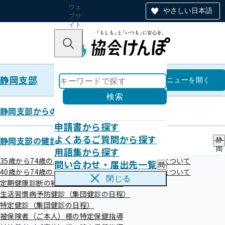
ウェ
やさしい日本語
ブサ
イト
全体
のナ
キーワードで探す
ビ
ゲー
ショ
静岡支部
ン
静岡支部
メニュー
を開く
検索
静岡支部からのお知らせ
申請書から探す
特定疾病に係る高額療養費支給申
よくあるご質問から探す
静岡支部の健診・保健指導のご案内
静
用語集から探す
岡
請手続きについて
支
35歳から74歳の被保険者（ご本人）様の健康診断について
問い合わせ・届出先一覧
問
部
40歳から74歳の被扶養者（ご家族）様の健康診断について
い
の
閉じる
定期健康診断の結果をご提供願います
合
健
平成26年02月27日
わ
生活習慣病予防健診（集団健診の日程）
診
せ
・
特定健診（集団健診の日程）
調剤薬局での負担額がある場合は、医療機関の外来診療分の
・
保
被保険者（ご本人）様の特定保健指導
届
健
負担金額と合算して１万円（人工腎臓を実施している慢性腎