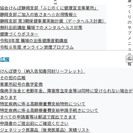
康
＜総医療費 200,000円、自己負担額10,000円＞
員
づ
協会けんぽ静岡支部「ふじのくに健康宣言事業所」
２月１６日：Ａ病院で処方された薬をＢ薬局で購入
の
く
静岡支部ご加入の皆さまへ☆お得情報☆
サ
り
＜総医療費 30,000円、自己負担額9,000円＞
静岡支部 第3期保健事業実施計画（データヘルス計画）
ブ
の
メ
無料出前講座 職場でのメンタルヘルス対策
サ
この場合、保険者に高額療養費の申請を行うことにより
ニ
ブ
健康づくりポスター
ュ
高額療養費の支給を受けることができます。
メ
令和8年度 職場の出張健康運動講座
ー
ニ
令和８年度 オンライン禁煙プログラム
ュ
支給額：（10000円[Ａ病院外来]＋9000円[Ｂ薬局]）－
ー
広報
10,000円（自己負担限度額）＝9,000円
広
報
の
けんぽ便り（納入告知書同封リーフレット）
サ
その他の広報
ブ
事業所記号の数字変換
メ
傷病手当金と老齢年金、障害厚生年金等は同時に受けられない場合が
ニ
ュ
あります
ー
特定疾病に係る高額療養費支給特例について
【ケース２】同一の月に入院・外来ともに
特定疾病に係る高額療養費支給申請手続きについて
特定疾病療養受療証を提示した場合
すべての申請書等は郵送で提出できます
申請書のご提出前にご確認ください
ジェネリック医薬品（後発医薬品）実績リスト