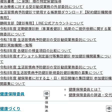
被扶養者（ご家族）様の特定保健指導
出
指
不全の上位所得者は２万円）を超えた分が
高額療養費
の対象
未治療者に対する受診勧奨業務の外部委託について
先
導
一
生活習慣病予防健診で使用する帳票類ダウンロード【契約健診機関様
の
となりますので、高額療養費支給申請書を提出してくださ
覧
ご
専用】
い。
の
案
静岡支部【健診専用】LINE公式アカウントについて
サ
内
令和8年度 定期健康診断（事業者健診）結果のご提供依頼に関する業
ブ
の
高額療養費について
メ
務委託について
サ
ニ
ブ
令和7年度 生活習慣病予防健診の受診勧奨業務委託について
ュ
メ
健診実施機関一覧等
ー
ニ
令和8年度 各健診の検査項目の比較について
ュ
令和8年度オプショナル測定器付等集団健診 参加健診機関募集につい
ー
て
令和8年度 生活習慣病予防健診の受診勧奨業務委託について
【ケース１】同一の月に複数の医療機関等
令和8年度生活習慣病予防健診新規委託健診機関の募集について
令和8年度 被保険者に対する土・日・祝日開催の集団健診 参加健診機
で特定疾病療養受療証を提示した場合
関募集について
健康保険委員とは？
健康保険委員
（７０歳未満・一般所得にあてはまる方）
健
健康保険委員の辞退・交代
康
２月１０日：特定疾病療養受療証が交付
保
２月１５日：Ａ病院で特定疾病に係る外来診療
険
健康づくり
健
委