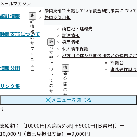
（７０歳未満・一般所得にあてはまる方）
メールマガジン
２月１０日：特定疾病療養受療証が交付
静岡支部で実施している調査研究事業について
統計情報
２月１３日：Ａ病院で特定疾病に係る入院診療
統
静岡支部月報
計
＜総医療費 300,000円、自己負担額10,000円＞
情
所在地・連絡先
２月２０日：Ａ病院で特定疾病に係る外来診療
報
静岡支部について
調達情報
の
＜総医療費 200,000円、自己負担額10,000円＞
採用情報
静
サ
岡
個人情報保護
２月２１日：Ａ病院で処方された薬をＢ薬局で購入
ブ
支
メ
地方自治体及び関係団体との連携協定
＜総医療費 30,000円、自己負担額9,000円＞
部
ニ
評議会
に
ュ
情報公開
情
事務処理誤り
つ
この場合、保険者に高額療養費の申請を行うことにより
ー
報
い
高額療養費の支給を受けることができます。
公
て
開
リンク集
の
の
ただし、医療機関ごとに入院・通院別で自己負担限度額が１
サ
サ
ブ
万円なので、入院分については高額療養費の合算対象外で
メニューを
閉じる
ブ
メ
メ
す。
ニ
ニ
ュ
ュ
ー
ー
支給額：（10000円[Ａ病院外来]＋9000円[Ｂ薬局]）－
10,000円（自己負担限度額）＝9,000円