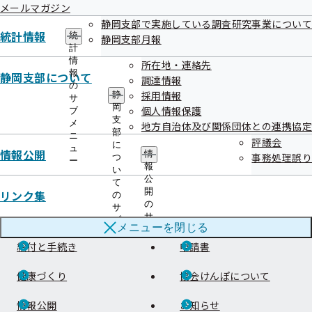
メールマガジン
静岡支部で実施している調査研究事業について
統計情報
統
静岡支部月報
計
情
所在地・連絡先
報
静岡支部について
調達情報
の
採用情報
静
サ
岡
個人情報保護
ブ
支
メ
地方自治体及び関係団体との連携協定
部
ニ
評議会
連絡先・アクセス
に
ュ
情報公開
情
事務処理誤り
つ
ー
報
本部所在地
都道府県支部所在地
い
公
て
開
リンク集
の
の
サ
サ
ご案内
ブ
メニューを
閉じる
ブ
メ
メ
給付と手続き
ニ
申請書
ニ
ュ
ュ
ー
健康づくり
協会けんぽについて
ー
情報公開
お知らせ