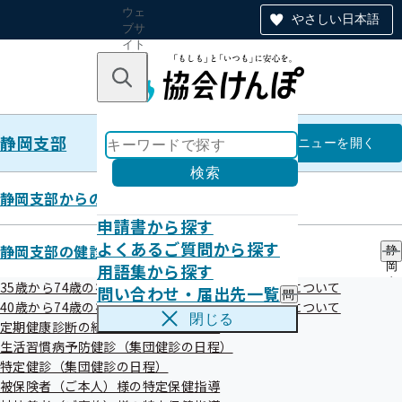
ウェ
やさしい日本語
ブサ
イト
全体
のナ
キーワードで探す
ビ
ゲー
ショ
静岡支部
ン
静岡支部
メニュー
を開く
検索
静岡支部からのお知らせ
申請書から探す
リンク集
よくあるご質問から探す
静岡支部の健診・保健指導のご案内
静
用語集から探す
岡
支
35歳から74歳の被保険者（ご本人）様の健康診断について
問い合わせ・届出先一覧
問
部
令和06年05月13日
40歳から74歳の被扶養者（ご家族）様の健康診断について
い
の
閉じる
定期健康診断の結果をご提供願います
合
健
わ
生活習慣病予防健診（集団健診の日程）
診
せ
・
特定健診（集団健診の日程）
・
保
被保険者（ご本人）様の特定保健指導
届
健