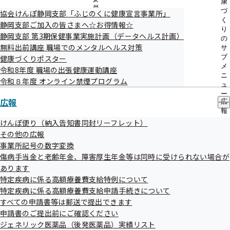
康
医療関係
員
づ
協会けんぽ静岡支部「ふじのくに健康宣言事業所」
の
く
静岡支部ご加入の皆さまへ☆お得情報☆
サ
り
休日・夜間当番医検索や夜間急患センターなどを探すことが
静岡支部 第3期保健事業実施計画（データヘルス計画）
ブ
の
メ
無料出前講座 職場でのメンタルヘルス対策
できるサイトです。
サ
ニ
ブ
健康づくりポスター
ュ
メ
令和8年度 職場の出張健康運動講座
全国の病院・診療所・歯科診療所・助産所/薬局を検索｜
ー
ニ
令和８年度 オンライン禁煙プログラム
ュ
医療情報ネット｜厚生労働省
ー
広報
広
ジェネリック医薬品の種類や薬価を調べたり、利用医療機関
報
の
けんぽ便り（納入告知書同封リーフレット）
を探すことができる情報サイトです。
サ
その他の広報
ブ
事業所記号の数字変換
かんじゃさんの薬箱 | 「ジェネリック医薬品」情報サイ
メ
傷病手当金と老齢年金、障害厚生年金等は同時に受けられない場合が
ニ
ト | 日本ジェネリック医薬品学会
ュ
あります
ー
特定疾病に係る高額療養費支給特例について
特定疾病に係る高額療養費支給申請手続きについて
すべての申請書等は郵送で提出できます
申請書のご提出前にご確認ください
ジェネリック医薬品（後発医薬品）実績リスト
協会けんぽTOP
都道府県支部
静岡支部
リンク集