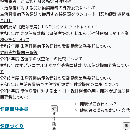
被扶養者（ご家族）様の特定保健指導
出
指
未治療者に対する受診勧奨業務の外部委託について
先
導
一
健康づくり関係
生活習慣病予防健診で使用する帳票類ダウンロード【契約健診機関様
の
覧
ご
専用】
の
案
静岡支部【健診専用】LINE公式アカウントについて
サ
内
各種健康づくり施策を掲載している「健康増進課」のページ
令和8年度 定期健康診断（事業者健診）結果のご提供依頼に関する業
ブ
の
です。
メ
務委託について
サ
ニ
ブ
令和7年度 生活習慣病予防健診の受診勧奨業務委託について
ュ
メ
健診実施機関一覧等
健康増進課｜静岡県公式ホームページ
ー
ニ
令和8年度 各健診の検査項目の比較について
ュ
令和8年度オプショナル測定器付等集団健診 参加健診機関募集につい
携帯電話を利用した楽しいウォーキング促進プログラムな
ー
て
ど、健康づくりを応援するサイトです。
令和8年度 生活習慣病予防健診の受診勧奨業務委託について
令和8年度生活習慣病予防健診新規委託健診機関の募集について
公益財団法人 しずおか健康長寿財団
令和8年度 被保険者に対する土・日・祝日開催の集団健診 参加健診機
関募集について
健康保険委員とは？
健康保険委員
健
健康保険委員の辞退・交代
康
保
険
健康づくり
健
委