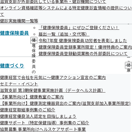
滋賀支部が外部委託している事業所・健診機関について
出
指
オンライン資格確認等システムによる特定健康診査情報の提供につい
先
導
一
て
の
医療機関・薬局の皆様へ～ジェネリッ
覧
ご
健診実施機関一覧等
の
ク医薬品実績リストを掲載しました～
案
「健康保険委員」にぜひご登録ください！
サ
内
健康保険委員
届出一覧（追加・交代等）
ブ
の
メ
令和7年度 健康保険委員功労者を表彰しました
健
サ
ニ
康
ブ
健康保険委員登録事業所限定！優待特典のご案内
ュ
保
メ
健康保険委員登録勧奨業務の外部委託について
ー
険
ニ
皆様の取組で保険料率が変わる！【イ
委
ュ
ンセンティブ制度】
健康づくり
健
員
ー
康
の
づ
健康経営で会社を元気に～健康アクション宣言のご案内
サ
く
ブ
セミナー・イベント
り
メ
滋賀支部 第3期保健事業実施計画（データヘルス計画）
の
ニ
【事業所向け】健康教室のご案内
事業主向け 従業員の健診受診後のフォ
サ
ュ
ブ
【事業所向け】健康測定機器貸出のご案内(滋賀支部加入事業所限定)
ー
ロー用ポスター
メ
健康経営取組事例集のご紹介
ニ
健康経営優良法人認定を目指しましょう
ュ
健康サポート（特定保健指導）事例集のご紹介
ー
協賛募集 事業所向けヘルスケアサポート事業