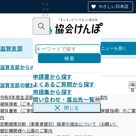
ウェ
やさしい日本語
ブサ
イト
全体
のナ
キーワードで探す
ビ
ゲー
ショ
滋賀支部
ン
滋賀支部
メニュー
を開く
検索
滋賀支部からのお知らせ
申請書から探す
広報
よくあるご質問から探す
滋賀支部の健診・保健指導のご案内
滋
用語集から探す
賀
支
令和8年度生活習慣病予防健診・特定健康診査のご案内
問い合わせ・届出先一覧
問
部
被保険者（ご本人）様の健診・保健指導のご案内
い
の
閉じる
被扶養者（ご家族）様の健診・健康サポート（特定保健指導）のご案
合
【広報誌】協会けんぽしが（納入告知
健
わ
内
診
書同封リーフレット）
せ
・
定期健康診断（事業者健診）結果の提出について（お願い）
・
保
健診機関様へ公募のご案内
届
健