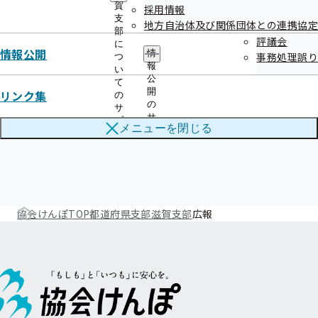
集中!!）
賀
採用情報
支
地方自治体及び関係団体との連携協定
部
評議会
に
情報公開
情
事務処理誤り
つ
報
い
公
て
メールマガジン
開
リンク集
の
の
サ
サ
ブ
メニューを
閉じる
ブ
メ
メ
ニ
ニ
ュ
ュ
ー
ー
協会けんぽTOP
都道府県支部
滋賀支部
広報