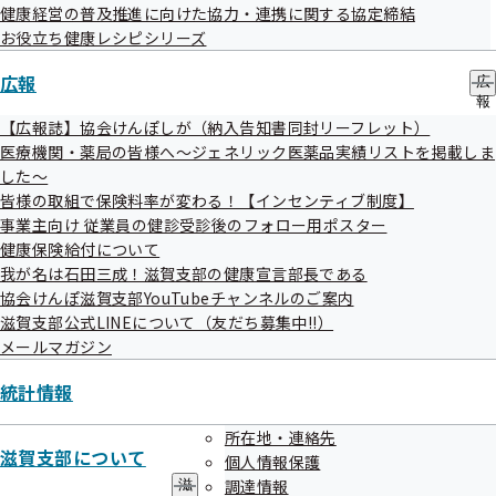
健康経営の普及推進に向けた協力・連携に関する協定締結
健康保険給付について
お役立ち健康レシピシリーズ
広報
広
報
の
【広報誌】協会けんぽしが（納入告知書同封リーフレット）
サ
医療機関・薬局の皆様へ～ジェネリック医薬品実績リストを掲載しま
ブ
我が名は石田三成！滋賀支部の健康宣
した～
メ
言部長である
皆様の取組で保険料率が変わる！【インセンティブ制度】
ニ
ュ
事業主向け 従業員の健診受診後のフォロー用ポスター
ー
健康保険給付について
我が名は石田三成！滋賀支部の健康宣言部長である
協会けんぽ滋賀支部YouTubeチャンネルのご案内
協会けんぽ滋賀支部YouTubeチャンネ
滋賀支部公式LINEについて（友だち募集中!!）
メールマガジン
ルのご案内
統計情報
所在地・連絡先
滋賀支部について
個人情報保護
滋賀支部公式LINEについて（友だち募
調達情報
滋