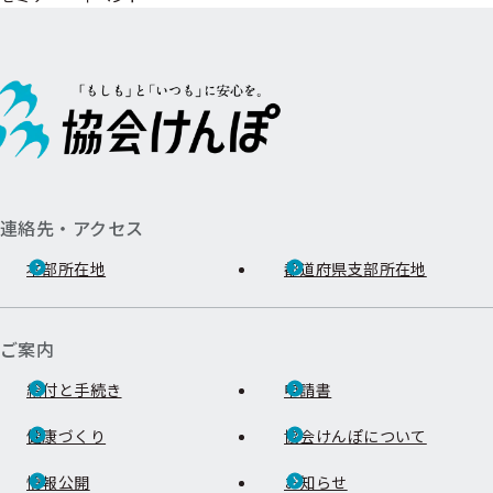
連絡先・アクセス
本部所在地
都道府県支部所在地
ご案内
給付と手続き
申請書
健康づくり
協会けんぽについて
情報公開
お知らせ