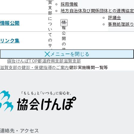
賀
採用情報
オンライン資格確認等システムによる特定健
支
地方自治体及び関係団体との連携協定
部
康診査情報の提供について
評議会
に
情報公開
情
事務処理誤り
つ
報
い
公
て
健診実施機関一覧等
開
リンク集
の
の
サ
サ
ブ
メニューを
閉じる
ブ
メ
協会けんぽTOP
都道府県支部
メ
滋賀支部
ニ
ニ
滋賀支部の健診・保健指導のご案内
健診実施機関一覧等
ュ
ュ
ー
ー
連絡先・アクセス