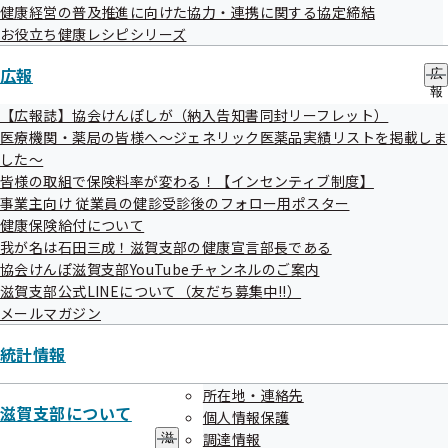
住所
大津市長等1-1-35
健康経営の普及推進に向けた協力・連携に関する協定締結
電話番号
077-522-5165
お役立ち健康レシピシリーズ
大津市
広報
医療法人 石場診療所
広
健診項目はこ
報
ちら
の
【広報誌】協会けんぽしが（納入告知書同封リーフレット）
住所
大津市石場9-6
サ
医療機関・薬局の皆様へ～ジェネリック医薬品実績リストを掲載しま
電話番号
077-522-7776
ブ
した～
メ
大津市
皆様の取組で保険料率が変わる！【インセンティブ制度】
ニ
医療法人華頂会 琵琶湖養育院病院
健診項目はこ
ュ
事業主向け 従業員の健診受診後のフォロー用ポスター
ー
健康保険給付について
ちら
住所
大津市大萱7-7-2
我が名は石田三成！滋賀支部の健康宣言部長である
電話番号
077-545-9191
協会けんぽ滋賀支部YouTubeチャンネルのご案内
大津市
滋賀支部公式LINEについて（友だち募集中!!）
為我井医院
メールマガジン
健診項目はこ
ちら
統計情報
住所
大津市向陽町1-5
電話番号
077-573-1138
所在地・連絡先
大津市
滋賀支部について
個人情報保護
田中診療所
健診項目はこ
調達情報
滋