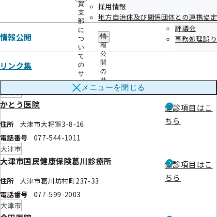
賀
採用情報
ちら
住所
大津市下阪本6-12-24
支
地方自治体及び関係団体との連携協定
部
電話番号
077-578-0126
評議会
に
大津市
情報公開
情
事務処理誤り
つ
報
村田内科小児科クリニック
い
健診項目はこ
公
て
ちら
開
リンク集
の
住所
大津市馬場2-6-20
の
サ
電話番号
077-526-3557
サ
ブ
メニューを
閉じる
ブ
大津市
メ
メ
ニ
かとう医院
健診項目はこ
ニ
ュ
ュ
ー
ちら
住所
大津市大将軍3-8-16
ー
電話番号
077-544-1011
大津市
大津市国民健康保険葛川診療所
健診項目はこ
ちら
住所
大津市葛川坊村町237-33
電話番号
077-599-2003
大津市