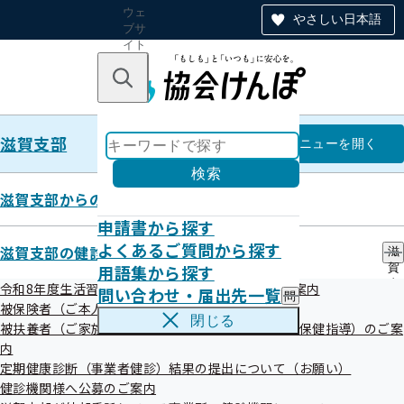
ウェ
やさしい日本語
ブサ
イト
全体
のナ
キーワードで探す
ビ
ゲー
ショ
滋賀支部
ン
滋賀支部
メニュー
を開く
検索
滋賀支部からのお知らせ
申請書から探す
滋賀支部
よくあるご質問から探す
滋賀支部の健診・保健指導のご案内
滋
用語集から探す
賀
特定健診実施機関一覧（ご家族さ
支
令和8年度生活習慣病予防健診・特定健康診査のご案内
問い合わせ・届出先一覧
問
部
ま）
被保険者（ご本人）様の健診・保健指導のご案内
い
の
閉じる
被扶養者（ご家族）様の健診・健康サポート（特定保健指導）のご案
合
健
わ
内
診
せ
・
定期健康診断（事業者健診）結果の提出について（お願い）
・
保
健診機関様へ公募のご案内
絞り込みメニュー
届
健