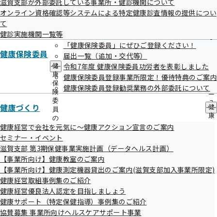
滋賀支部が外部委託している事業所・健診機関について
出
指
オンライン資格確認等システムによる特定健康診査情報の提供につい
先
導
一
て
の
覧
ご
健診実施機関一覧等
の
案
検索結果
549件
「健康保険委員」にぜひご登録ください！
サ
内
健康保険委員
届出一覧（追加・交代等）
ブ
の
1件 - 20件表示
1件から20件目を表示しています
メ
令和7年度 健康保険委員功労者を表彰しました
健
サ
ニ
康
ブ
健康保険委員登録事業所限定！優待特典のご案内
ュ
保
〇＝対応可 ×＝対応不可
メ
健康保険委員登録勧奨業務の外部委託について
ー
険
ニ
委
ュ
健診実施機関情報
健診項目
健康づくり
健
員
ー
大津市
康
の
づ
健康経営で会社を元気に～健康アクション宣言のご案内
独立行政法人地域医療機能推進機構滋賀病
サ
く
ブ
セミナー・イベント
健診項目はこ
院
り
メ
滋賀支部 第3期保健事業実施計画（データヘルス計画）
ちら
の
ニ
【事業所向け】健康教室のご案内
サ
住所
大津市富士見台16-1
ュ
ブ
【事業所向け】健康測定機器貸出のご案内(滋賀支部加入事業所限定)
ー
電話番号
077-537-3101
メ
健康経営取組事例集のご紹介
大津市
ニ
健康経営優良法人認定を目指しましょう
ュ
大津赤十字病院
健診項目はこ
健康サポート（特定保健指導）事例集のご紹介
ー
協賛募集 事業所向けヘルスケアサポート事業
ちら