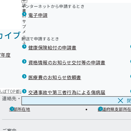
申
ュ
つ
公
インターネットから申請するとき
請
ー
い
開
リンク集
書
電子申請
て
の
の
の
サ
サ
サ
ブ
ブ
ブ
メ
カイブ
メ
メ
ニ
ニ
郵送で申請するとき
ニ
ュ
ュ
ュ
健康保険給付の申請書
ー
ー
ー
7年度
資格情報のお知らせ交付等の申請書
医療費のお知らせ依頼書
んぽTOP
都道府県支部
滋賀支部
情報公開
事務処理誤り
交通事故や第三者行為による傷病届
連絡先・アクセス
本部所在地
都道府県支部所
ご案内