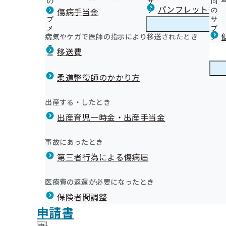
の
サ
問
滋賀支部からのお知らせ
パンフレット等（
傷病手当金
サ
ブ
の
ブ
メ
サ
令和8年度生活習慣病予防健診・特定健康診査のご案内
メ
ニ
ブ
病気やケガで医師の指示により移送されたとき
滋賀支部の健診・保健指導のご案内
ニ
ュ
滋
メ
被保険者（ご本人）様の健診・保健指導のご案内
務処理誤り
ュ
ー
賀
ニ
移送費
被扶養者（ご家族）様の健診・健康サポート（特定保健
ー
支
ュ
「健康保険委員」にぜひご登録ください！
定期健康診断（事業者健診）結果の提出について（お願
部
ー
健康保険委員
健
届出一覧（追加・交代等）
健診機関様へ公募のご案内
の
柔道整復師のかかり方
康
令和7年度 健康保険委員功労者を表彰しました
健
滋賀支部が外部委託している事業所・健診機関について
保
健康経営で会社を元気に～健康アクション宣言のご案内
健康保険委員登録事業所限定！優待特典のご案内
診
オンライン資格確認等システムによる特定健康診査情報
険
健康づくり
健
セミナー・イベント
出産する・したとき
・
健康保険委員登録勧奨業務の外部委託について
委
健診実施機関一覧等
康
滋賀支部 第3期保健事業実施計画（データヘルス計画）
保
員
出産育児一時金・出産手当金
づ
【広報誌】協会けんぽしが（納入告知書同封リーフレッ
健
【事業所向け】健康教室のご案内
の
く
広報
広
医療機関・薬局の皆様へ～ジェネリック医薬品実績リス
指
サ
【事業所向け】健康測定機器貸出のご案内(滋賀支部加入
り
5件
報
導
た～
ブ
事故にあったとき
の
健康経営取組事例集のご紹介
の
の
メ
皆様の取組で保険料率が変わる！【インセンティブ制度
サ
健康経営優良法人認定を目指しましょう
サ
統計情報
第三者行為による傷病届
ご
ニ
ブ
事業主向け 従業員の健診受診後のフォロー用ポスター
ブ
案
健康サポート（特定保健指導）事例集のご紹介
ュ
メ
掲載日
メ
健康保険給付について
内
協賛募集 事業所向けヘルスケアサポート事業
ー
所在地・連絡先
ニ
医療費の返還が必要になったとき
ニ
の
我が名は石田三成！滋賀支部の健康宣言部長である
02月28日
特定保健指導のための事業所訪問の遅延
滋賀支部について
滋
健康経営の普及推進に向けた協力・連携に関する協定締
個人情報保護
ュ
ュ
サ
協会けんぽ滋賀支部YouTubeチャンネルのご案内
保険者間調整
賀
ー
02月28日
開封確認漏れによる申請書処理遅延（療養費
お役立ち健康レシピシリーズ
調達情報
ー
ブ
支
滋賀支部公式LINEについて（友だち募集中!!）
評議会
申請書
採用情報
メ
部
情報公開
情
メールマガジン
事務処理誤り
ニ
地方自治体及び関係団体との連携協定
に
報