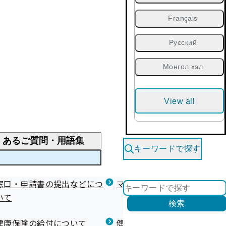
Français
Русский
Монгол хэл
View all
くあるご質問・用語集
キーワードで探す
くあるご質問
窓口・申請書の提出などにつ
医療費が高額になりそう・なったとき
健診を受けた後の健康づくり
マイナ保険証等関連について
いて
限度額適用認定・高額療養費・高額介護合算
検索
について
健康宣言（コラボヘルス）
健康保険の給付について
健康保険任意継続制度（退職
医療費の全額を負担したとき