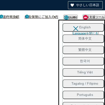
やさしい日本語
都道府県支部
船員保険にご加入の方
Language
閲覧支援ツール
English
Languageを閉じる
简体中文
繁體中文
한국어
Tiếng Việt
Tagalog / Filipino
Português