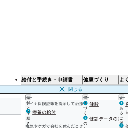
給付と手続き・申請書
健康づくり
よ
給付と手続き
健康づくり
よ
閉じる
給
健
よ
マイナ保険証等を提示して治療を受けるとき
付
康
健診
く
と
づ
あ
療養の給付
手
く
る
滋賀支部
健診データの提供
続
り
ご
き
の
質
病気やケガで会社を休んだとき