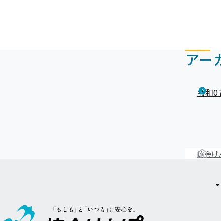
アー
令和0
協会け