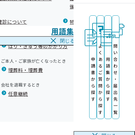
広報）
健康づくりコラム
後の健康保険）について
療養費
閉じる
健診について
特定保健指導について
海外で急な病気にかかり治療を受けたとき
用語集
海外療養費
指導）のご案内
い）
閉じる
はり・きゅう等のかかり方
よ
問
く
い
の提供について
申
あ
用
合
ご本人・ご家族が亡くなったとき
請
る
語
わ
埋葬料・埋葬費
ト）
書
ご
集
せ
トを掲載しまし
か
質
か
・
事業所限定)
会社を退職するとき
ら
問
ら
届
】
探
か
探
出
任意継続
す
ら
す
先
事案名
探
一
す
覧
結
支給申請書）