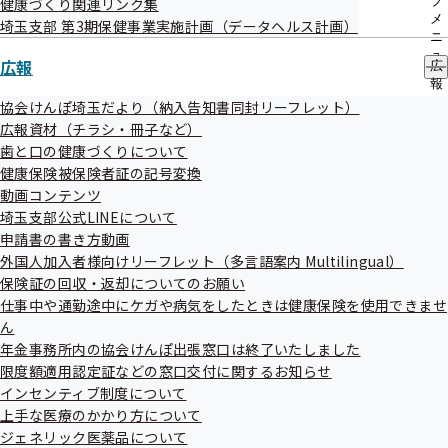
ブ
健康づくり関連リンク集
メ
埼玉支部 第3期保健事業実施計画（データヘルス計画）
ひらがな２文字の場合、２文字の間に「００」を加え
ニ
ます。
ュ
広報
広
ー
ひらがな１文字の場合、後に「００００」を加えます。
報
の
協会けんぽ埼玉だより（納入告知書同封リーフレット）
サ
広報資材（チラシ・冊子など）
ブ
歯と口の健康づくりについて
メ
＜表１＞イロハ順
健康保険被保険者証の記号変換
ニ
ュ
動画コンテンツ
ー
埼玉支部公式LINEについて
記号（漢字変換表）
申請書の書き方動画
浦
1
鳩
21
鶴
65
外国人加入者様向けリーフレット（多言語案内 Multilingual）
川
2
志
22
日
66
保険証の回収・返却についてのお願い
口
3
光
23
野
68
仕事中や通勤途中にケガや病気をしたときは健康保険を使用できませ
ん
宮
4
座
24
宮西
71
年金事務所内の協会けんぽ出張窓口は終了いたしました
所
5
桶
25
宮北
72
限度額適用認定証などの窓口交付に関するお知らせ
飯
6
北本
27
大宮
73
インセンティブ制度について
狭
7
上福
29
見沼
74
上手な医療のかかり方について
北足
10
富
30
中央
75
ジェネリック医薬品について