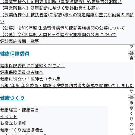
【事業主様へ】定期健康診断（事業者健診）結果提供のお願い
出
指
【事業所様へ】健康診断に基づく受診勧奨のお願い
先
導
一
【事業所様へ】被扶養者(ご家族)様への特定健康診査受診勧奨のお願
の
覧
ご
い
の
案
【公募】令和9年度 生活習慣病予防健診実施機関の公募について
サ
内
【公募】令和9年度 人間ドック健診実施機関の公募について
ブ
の
メ
健診実施機関一覧等
サ
変換方法
ニ
ブ
ュ
健康保険委員
メ
健
ー
ニ
康
＜表１＞および＜表２＞に当てはめ、「漢字」と「ひらが
ュ
保
健康保険委員にご登録ください！
な」の組み合わせを数字に変換します。
ー
険
健康保険委員の皆様へ
委
健康に役立つ！医師会コラム集
員
旧記号の「漢字」が、＜表１＞の記号（漢字変換表）
令和7年度 年金委員・健康保険委員功労者表彰式を開催いたしました
の
で、イロハ順・アイウエオ順のどちらの表にあるかを
サ
健康づくり
ブ
健
ご確認ください。
メ
康
「漢字」を、＜表１＞の記号（漢字変換表）の該当す
ニ
づ
健康経営・健康宣言
ュ
く
る数字に変換します。
イベント
ー
り
続いて「ひらがな」の部分を＜表２＞の記号（ひらが
お役立ち情報
の
健康づくり推進協議会
サ
な変換表）の該当する数字に変換します。