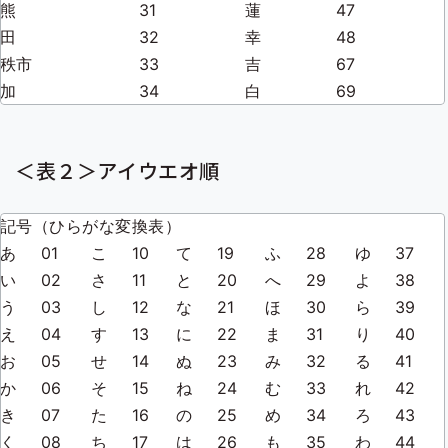
熊
31
蓮
47
田
32
幸
48
秩市
33
吉
67
加
34
白
69
＜表２＞アイウエオ順
記号（ひらがな変換表）
あ
01
こ
10
て
19
ふ
28
ゆ
37
い
02
さ
11
と
20
へ
29
よ
38
う
03
し
12
な
21
ほ
30
ら
39
え
04
す
13
に
22
ま
31
り
40
お
05
せ
14
ぬ
23
み
32
る
41
か
06
そ
15
ね
24
む
33
れ
42
き
07
た
16
の
25
め
34
ろ
43
く
08
ち
17
は
26
も
35
わ
44