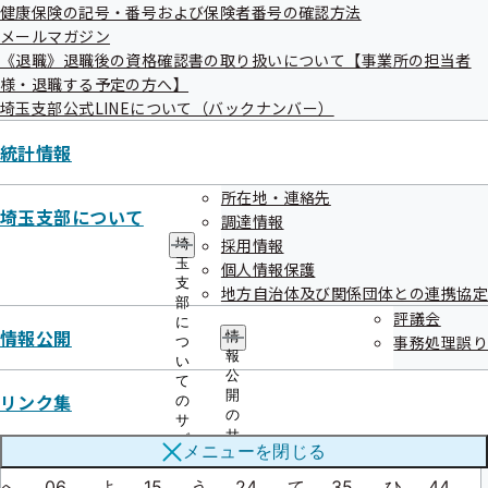
健康保険の記号・番号および保険者番号の確認方法
入
11
松
35
浦桜
76
メールマガジン
与
14
鴻
38
浦和
77
《退職》退職後の資格確認書の取り扱いについて【事業所の担当者
上
15
比
40
浦南
78
様・退職する予定の方へ】
蕨
18
朝
62
浦緑
79
埼玉支部公式LINEについて（バックナンバー）
戸
19
坂
63
統計情報
間
20
所入
64
所在地・連絡先
埼玉支部について
調達情報
＜表２＞イロハ順
採用情報
埼
玉
個人情報保護
支
地方自治体及び関係団体との連携協定
部
記号（ひらがな変換表）
評議会
に
情報公開
情
い
01
ぬ
10
つ
19
や
29
ゆ
39
事務処理誤り
つ
報
い
ろ
02
る
11
ね
20
ま
30
め
40
公
て
開
は
03
を
12
な
21
け
31
み
41
リンク集
の
の
サ
に
04
わ
13
ら
22
ふ
32
し
42
サ
ブ
メニューを
閉じる
ブ
ほ
05
か
14
む
23
こ
33
ゑ
43
メ
メ
ニ
へ
06
よ
15
う
24
て
35
ひ
44