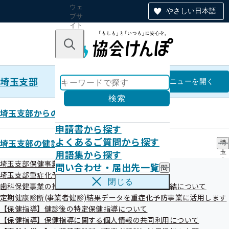
ウェ
やさしい日本語
ブサ
イト
全体
のナ
キーワードで探す
ビ
ゲー
ショ
埼玉支部
ン
埼玉支部
メニュー
を開く
検索
埼玉支部からのお知らせ
申請書から探す
健康保険被保険者証の記号変換
よくあるご質問から探す
埼玉支部の健診・保健指導のご案内
埼
用語集から探す
玉
支
埼玉支部保健事業の外部委託について
問い合わせ・届出先一覧
問
部
令和05年09月28日
埼玉支部重症化予防事業について
い
の
閉じる
歯科保健事業の推進に向けた研究に関する覚書の締結について
合
健
健康保険証の「記号」は、平成20年10月の全国健康保険協
わ
定期健康診断(事業者健診)結果データを重症化予防事業に活用します
診
せ
会の発足に伴い、「漢字」と「ひらがな」の組み合わせから
・
【保健指導】健診後の特定保健指導について
・
保
【保健指導】保健指導に関する個人情報の共同利用について
数字化されました。
届
健