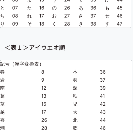
ニ
ュ
ュ
と
07
た
16
の
26
あ
36
も
45
ー
ー
ち
08
れ
17
お
27
さ
37
せ
46
り
09
そ
18
く
28
き
38
す
47
＜表１＞アイウエオ順
記号（漢字変換表）
春
8
本
36
岩
9
羽
37
南
12
深
39
葛
13
秩
41
草
16
児
42
越
17
大
43
喜
26
北
44
潮
28
郷
46