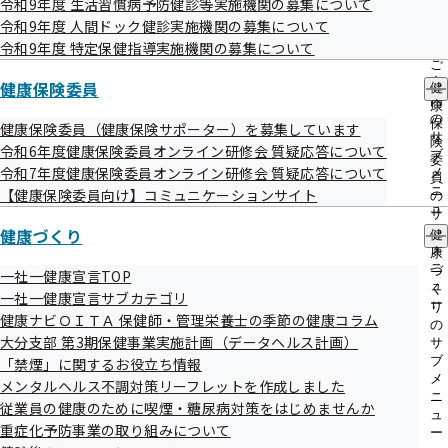
令和9年度 生活習慣病予防健診等実施機関の募集について
出
指
令和9年度 人間ドック健診実施機関の募集について
先
導
一
令和9年度 特定保健指導実施機関の募集について
の
覧
ご
大分支部医療費分析
の
案
健康保険委員
健
サ
内
康
ブ
の
保
健康保険委員（健康保険サポーター）を募集しています
メ
サ
険
令和6年度健康保険委員オンライン研修会 質疑応答について
ニ
ブ
委
ュ
令和7年度健康保険委員オンライン研修会 質疑応答について
メ
員
ー
ニ
ジェネリック医薬品（後発医薬品）実
【健康保険委員向け】コミュニケーションサイト
の
ュ
サ
績リスト
ー
健康づくり
ブ
健
メ
康
ニ
づ
一社一健康宣言TOP
ュ
く
一社一健康宣言サブカテゴリ
ー
り
健康ナビＯＩＴＡ 保健師・管理栄養士の季節の健康コラム
の
大分支部 第3期保健事業実施計画（データヘルス計画）
サ
ブ
「禁煙」に関するお役立ち情報
協会けんぽTOP
都道府県支部
大分支部
統計情報
メ
メンタルヘルス不調対策リーフレットを作成しました
ニ
従業員の健康のために喫煙・糖尿病対策をはじめませんか
ュ
重症化予防事業の取り組みについて
ー