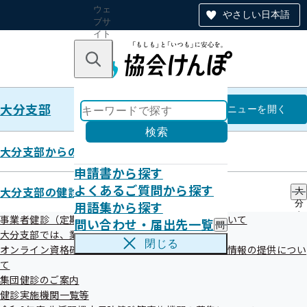
ウェ
やさしい日本語
ブサ
イト
全体
のナ
キーワードで探す
ビ
ゲー
ショ
大分支部
ン
大分支部
メニュー
を開く
検索
大分支部からのお知らせ
申請書から探す
統計情報
よくあるご質問から探す
大分支部の健診・保健指導のご案内
大
用語集から探す
分
支
事業者健診（定期健康診断）データの提供方法について
問い合わせ・届出先一覧
問
部
大分支部では、業務の一部を外部委託しています
い
の
閉じる
オンライン資格確認等システムによる特定健康診査情報の提供につい
合
健
大分支部各種データ
わ
て
診
せ
・
集団健診のご案内
・
保
健診実施機関一覧等
届
健