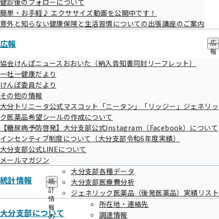
健診後のフォローについて
簡単・お手軽♪ エクササイズ動画を公開中です！
意外と知らない健康保険と生活習慣についての出張講座のご案内
広報
広
報
の
協会けんぽニュースおおいた（納入告知書同封リーフレット）
連絡先・アクセス
サ
一社一健康だより
ブ
けんぽ委員だより
メ
本部所在地
都道府県支部所在地
その他の情報
ニ
ュ
大分トリニータ公式マスコット「ニータン」「リッジー」ジェネリッ
ー
ク医薬品希望シールの作成について
ご案内
【糖尿病予防啓発】大分支部公式Instagram（Facebook）について
インセンティブ制度について（大分支部令和6年度実績）
給付と手続き
申請書
大分支部公式LINEについて
メールマガジン
健康づくり
協会けんぽについて
大分支部各種データ
統計情報
大分支部医療費分析
統
情報公開
お知らせ
計
ジェネリック医薬品（後発医薬品）実績リスト
情
採用
所在地・連絡先
よくあるご質問
報
大分支部について
調達情報
の