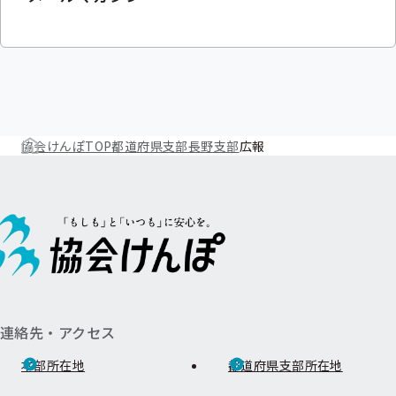
メ
ニ
ニ
ュ
ュ
ー
ー
協会けんぽTOP
都道府県支部
長野支部
広報
連絡先・アクセス
本部所在地
都道府県支部所在地