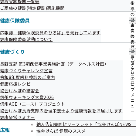
健診実施機関一覧等
出
指
ご家族の健診(特定健診)実施機関
先
導
一
の
覧
健康保険委員
ご
健
協会けんぽ 健康のススメ
の
案
康
サ
内
保
広報誌「健康保険委員のひろば」を発行しています
ブ
の
険
健康保険委員活動について
メ
サ
委
ニ
ブ
員
健康づくり
ュ
健
メ
の
ー
康
ニ
サ
ジェネリック医薬品
づ
長野支部 第3期保健事業実施計画（データヘルス計画）
ュ
ブ
く
ー
メ
健康づくりチャレンジ宣言
り
ニ
令和8年度歯科検診のご案内
の
ュ
健康応援レシピ
サ
ー
ブ
協会けんぽの講習会
メ
信州ウォーキング大賞2026
ニ
信州ACE（エース）プロジェクト
プレスリリース
ュ
協会けんぽ長野支部の管理栄養士より健康情報をお届けします
ー
健康経営セミナー
納入告知書同封リーフレット「協会けんぽNEWS」
広報
協会けんぽ 健康のススメ