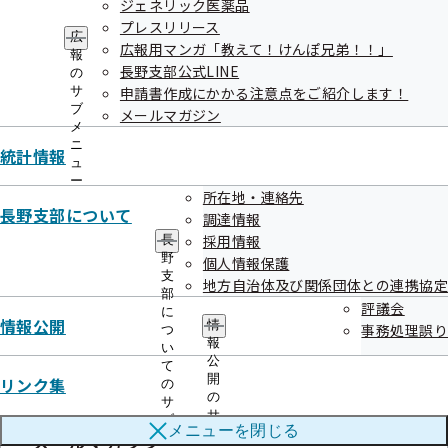
ジェネリック医薬品
広報用マンガ「教えて！けんぽ兄
プレスリリース
広
弟！！」
広報用マンガ「教えて！けんぽ兄弟！！」
報
長野支部公式LINE
の
サ
申請書作成にかかる注意点をご紹介します！
ブ
メールマガジン
メ
ニ
統計情報
ュ
長野支部公式LINE
ー
所在地・連絡先
長野支部について
調達情報
採用情報
長
野
個人情報保護
支
地方自治体及び関係団体との連携協定
申請書作成にかかる注意点をご紹介し
部
評議会
に
ます！
情報公開
情
事務処理誤り
つ
報
い
公
て
開
リンク集
の
の
サ
サ
ブ
メニューを
閉じる
ブ
メールマガジン
メ