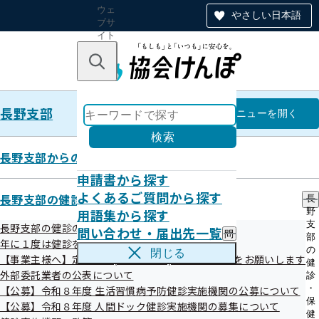
ウェ
やさしい日本語
ブサ
イト
全体
のナ
キーワードで探す
ビ
ゲー
ショ
長野支部
ン
長野支部
メニュー
を開く
検索
長野支部からのお知らせ
申請書から探す
広報
よくあるご質問から探す
長野支部の健診・保健指導のご案内
長
用語集から探す
野
支
長野支部の健診のご案内
問い合わせ・届出先一覧
問
部
年に１度は健診を！ 健診特集コーナー
い
の
閉じる
【事業主様へ】定期健診(事業者健診)結果のご提供をお願いします
合
納入告知書同封リーフレット「協会け
健
わ
外部委託業者の公表について
診
んぽNEWS」
せ
・
【公募】令和８年度 生活習慣病予防健診実施機関の公募について
・
保
【公募】令和８年度 人間ドック健診実施機関の募集について
届
健