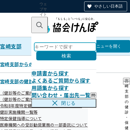
ウェ
やさしい日本語
ブサ
イト
全体
のナ
キーワードで探す
ビ
ゲー
ショ
宮崎支部
ン
宮崎支部
メニュー
を開く
検索
宮崎支部からのお知らせ
申請書から探す
宮崎支部
よくあるご質問から探す
宮崎支部の健診・保健指導のご案内
宮
用語集から探す
崎
特定健診実施機関一覧（ご家族さ
支
（健診等のご案内）ご本人（被保険者）さま
問い合わせ・届出先一覧
問
部
ま）
（健診等のご案内）ご家族（被扶養者）さま
い
の
閉じる
令和8年度特定健診（集団健診）のお知らせ
合
健
わ
健診実施機関一覧等
診
せ
・
特定保健指導について
・
保
医療機関への受診勧奨業務の一部委託について
絞り込みメニュー
届
健