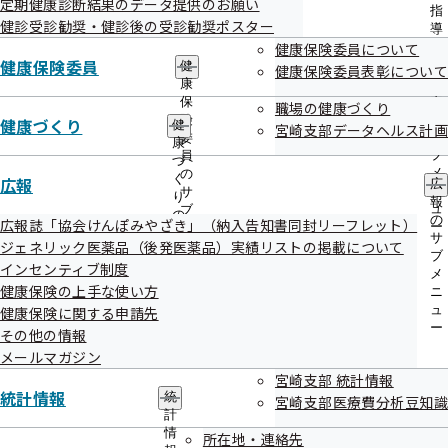
定期健康診断結果のデータ提供のお願い
出
指
健診受診勧奨・健診後の受診勧奨ポスター
先
導
一
健康保険委員について
の
覧
健康保険委員
ご
健
健康保険委員表彰について
の
案
康
検索結果
397件
サ
内
保
職場の健康づくり
ブ
の
険
1件 - 20件表示
1件から20件目を表示しています
健康づくり
健
宮崎支部データヘルス計画
メ
サ
委
康
ニ
ブ
員
づ
ュ
〇＝対応可 ×＝対応不可
メ
の
く
広報
広
ー
ニ
サ
り
報
ュ
ブ
健診実施機関情報
の
健診項目
の
広報誌「協会けんぽみやざき」（納入告知書同封リーフレット）
ー
メ
サ
宮崎市
サ
ジェネリック医薬品（後発医薬品）実績リストの掲載について
ニ
ブ
ブ
宮崎県健康づくり協会
ュ
インセンティブ制度
健診項目は
メ
メ
ー
ニ
健康保険の上手な使い方
ニ
こちら
住所
宮崎県宮崎市霧島1-1-2
ュ
ュ
健康保険に関する申請先
ー
ー
電話番号
0985-38-5512
その他の情報
メールマガジン
宮崎市
日本健康俱楽部宮崎支部診療所
宮崎支部 統計情報
健診項目は
統計情報
統
宮崎支部医療費分析豆知識
こちら
計
住所
宮崎県宮崎市本郷南方上無田3495－４
情
所在地・連絡先