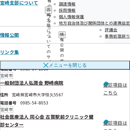
電話番号
0985-56-6787
報
宮崎支部について
調達情報
の
宮崎市
採用情報
宮
サ
藤元総合病院付属 予防医療クリニック
崎
健診項目は
個人情報保護
ブ
支
メ
地方自治体及び関係団体との連携協定
こちら
部
住所
宮崎県宮崎市北川内町乱橋3584-1
ニ
評議会
に
ュ
情報公開
電話番号
0985-53-1101
情
事務処理誤り
つ
ー
報
宮崎市
い
公
て
社会医療法人耕和会迫田病院
健診項目は
開
リンク集
の
の
サ
こちら
住所
宮崎県宮崎市城ケ崎3-2-1
サ
ブ
メニューを
閉じる
ブ
メ
電話番号
0985-64-1580
メ
ニ
宮崎市
ニ
ュ
一般財団法人弘潤会 野崎病院
ュ
ー
健診項目は
ー
こちら
住所
宮崎県宮崎市大字恒久5567
電話番号
0985-54-8053
宮崎市
社会医療法人 同心会 古賀駅前クリニック健
健診項目は
診センター