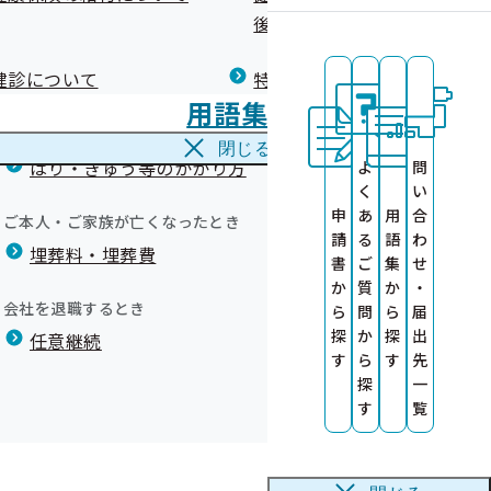
広報）
健康づくりコラム
後の健康保険）について
療養費
閉じる
健診について
特定保健指導について
海外で急な病気にかかり治療を受けたとき
用語集
海外療養費
閉じる
はり・きゅう等のかかり方
よ
問
く
い
申
あ
用
合
ご本人・ご家族が亡くなったとき
請
る
語
わ
埋葬料・埋葬費
レット）
書
ご
集
せ
ついて
か
質
か
・
会社を退職するとき
ら
問
ら
届
探
か
探
出
任意継続
す
ら
す
先
探
一
在地
す
覧