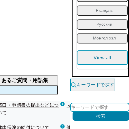
Français
Русский
Монгол хэл
View all
くあるご質問・用語集
キーワードで探す
くあるご質問
窓口・申請書の提出などにつ
医療費が高額になりそう・なったとき
健診を受けた後の健康づくり
マイナ保険証等関連について
いて
限度額適用認定・高額療養費・高額介護合算
検索
について
健康宣言（コラボヘルス）
健康保険の給付について
健康保険任意継続制度（退職
医療費の全額を負担したとき