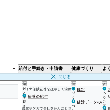
給付と手続き・申請書
健康づくり
よ
給付と手続き
健康づくり
よ
閉じる
給
健
よ
マイナ保険証等を提示して治療を受けるとき
付
康
健診
く
と
づ
あ
療養の給付
手
く
る
宮崎支部
健診データの提供
続
り
ご
き
の
質
病気やケガで会社を休んだとき