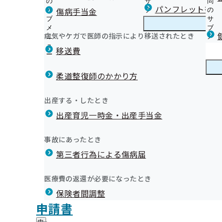
の
サ
問
宮崎支部からのお知らせ
パンフレット等（
傷病手当金
サ
ブ
の
ブ
メ
サ
（健診等のご案内）ご本人（被保険者）さま
メ
ニ
ブ
病気やケガで医師の指示により移送されたとき
宮崎支部の健診・保健指導のご案内
ニ
ュ
宮
メ
（健診等のご案内）ご家族（被扶養者）さま
採用情報
ュ
ー
崎
ニ
移送費
令和8年度特定健診（集団健診）のお知らせ
ー
支
ュ
健康保険委員について
健診実施機関一覧等
部
ー
健康保険委員
健
健康保険委員表彰について
特定保健指導について
の
柔道整復師のかかり方
康
健
医療機関への受診勧奨業務の一部委託について
保
職場の健康づくり
診
定期健康診断結果のデータ提供のお願い
険
健康づくり
健
宮崎支部データヘルス計画
出産する・したとき
・
委
健診受診勧奨・健診後の受診勧奨ポスター
康
保
員
出産育児一時金・出産手当金
づ
広報誌「協会けんぽみやざき」（納入告知書同封リーフ
健
の
く
広報
広
ジェネリック医薬品（後発医薬品）実績リストの掲載に
指
サ
り
報
導
インセンティブ制度
ブ
事故にあったとき
の
の
協会けんぽTOP
都道府県支部
宮崎支部
宮崎支部について
採用情報
の
宮崎支部 統計情報
メ
健康保険の上手な使い方
サ
サ
統計情報
第三者行為による傷病届
ご
連絡先・アクセス
統
宮崎支部医療費分析豆知識
ニ
ブ
健康保険に関する申請先
ブ
案
計
ュ
メ
メ
その他の情報
内
情
本部所在地
都道府県支部所
ー
所在地・連絡先
ニ
医療費の返還が必要になったとき
ニ
の
メールマガジン
報
宮崎支部について
宮
調達情報
ュ
ュ
サ
の
保険者間調整
崎
ー
採用情報
ー
ブ
サ
支
評議会
申請書
個人情報保護
メ
ブ
ご案内
部
情報公開
情
事務処理誤り
ニ
メ
地方自治体及び関係団体との連携協定
に
報