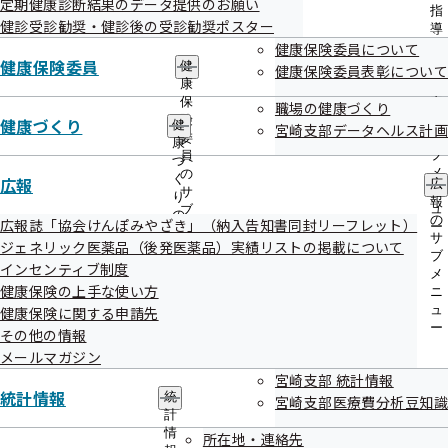
定期健康診断結果のデータ提供のお願い
出
指
健診受診勧奨・健診後の受診勧奨ポスター
先
導
一
協会けんぽ宮崎支部 契約締結情報
健康保険委員について
の
覧
健康保険委員
ご
健
健康保険委員表彰について
の
案
康
サ
内
保
職場の健康づくり
ブ
の
険
健康づくり
健
宮崎支部データヘルス計画
メ
令和8年度契約締結情報
サ
委
康
ニ
ブ
員
づ
ュ
メ
の
く
広報
広
ー
ニ
サ
り
競争入札
報
ュ
ブ
の
の
広報誌「協会けんぽみやざき」（納入告知書同封リーフレット）
ー
メ
サ
サ
随意契約
ジェネリック医薬品（後発医薬品）実績リストの掲載について
ニ
ブ
ブ
ュ
インセンティブ制度
メ
メ
ー
ニ
健康保険の上手な使い方
ニ
ュ
ュ
健康保険に関する申請先
令和7年度契約締結情報
ー
ー
その他の情報
メールマガジン
宮崎支部 統計情報
競争入札
統計情報
統
宮崎支部医療費分析豆知識
計
随意契約
情
所在地・連絡先