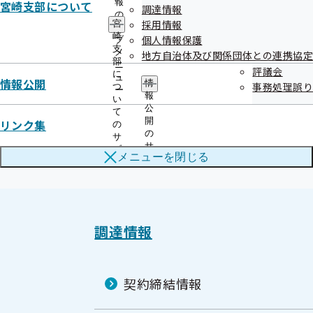
報
宮崎支部について
調達情報
の
採用情報
宮
サ
令和6年度契約締結情報
崎
個人情報保護
ブ
支
メ
地方自治体及び関係団体との連携協定
部
ニ
評議会
に
ュ
競争入札
情報公開
情
事務処理誤り
つ
ー
報
い
随意契約
公
て
開
リンク集
の
の
サ
サ
ブ
メニューを
閉じる
ブ
メ
メ
ニ
ニ
ュ
ュ
ー
ー
調達情報
契約締結情報