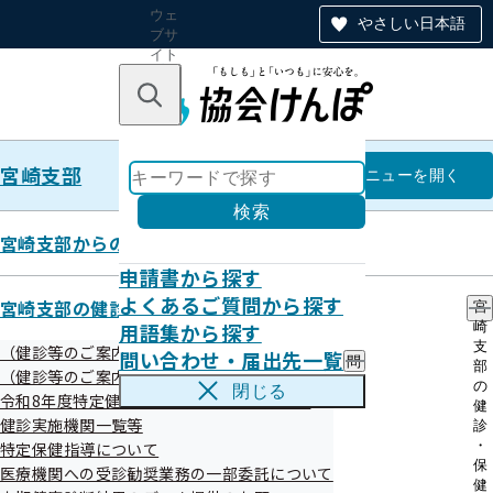
ウェ
やさしい日本語
ブサ
イト
全体
のナ
キーワードで探す
ビ
ゲー
ショ
宮崎支部
ン
宮崎支部
メニュー
を開く
検索
宮崎支部からのお知らせ
申請書から探す
契約締結情報
よくあるご質問から探す
宮崎支部の健診・保健指導のご案内
宮
用語集から探す
崎
支
（健診等のご案内）ご本人（被保険者）さま
問い合わせ・届出先一覧
問
部
令和08年06月08日
（健診等のご案内）ご家族（被扶養者）さま
い
の
閉じる
令和8年度特定健診（集団健診）のお知らせ
合
健
わ
健診実施機関一覧等
診
せ
・
特定保健指導について
・
保
医療機関への受診勧奨業務の一部委託について
届
健