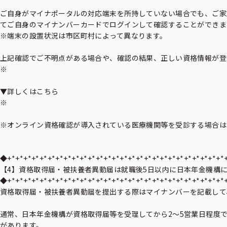
ご自身がマイナポータルの対応端末を所持していない場合でも、ご家
てご自身のマイナンバーカードでログインして確認することができます
※端末の設置状況は市区町村によって異なります。

上記確認でご不明点がある場合や、確認の結果、正しい資格情報が登
※

▼詳しくはこちら

※

※オンライン資格確認が導入されている医療機関等を受診する場合は
◆+*+*+*+*+*+*+*+*+*+*+*+*+*+*+*+*+*+*+*+*+*+*+*+*+*+*+*+
【4】資格取得届・被扶養者異動届は就職後5日以内に日本年金機構に
◆+*+*+*+*+*+*+*+*+*+*+*+*+*+*+*+*+*+*+*+*+*+*+*+*+*+*+*+
資格取得届・被扶養者異動届を提出する際はマイナンバーを記載して
通常、日本年金機構が資格取得届等を受理してから2～5営業日程度
があります。
