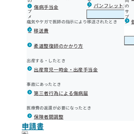
の
サ
問
三重支部からのお知らせ
パンフレット等（
傷病手当金
サ
ブ
の
ブ
メ
サ
ホテル、結婚式場等での集団健診（女性限定）
メ
ニ
ブ
病気やケガで医師の指示により移送されたとき
三重支部の健診・保健指導のご案内
ニ
ュ
三
メ
令和8年度 生活習慣病予防健診及び人間ドック健診実施
令和7年9月25日発行)
ュ
ー
重
ニ
移送費
いて
ー
支
ュ
健康保険委員に登録で健康づくりのヒントがわかる！
定期健康診断（事業者健診）結果データを作成いただけ
部
ー
健康保険委員
健
健康保険委員を変更するとき
集しています
の
柔道整復師のかかり方
康
健
令和8年度 被保険者に対する特定保健指導実施機関の募
保
健康事業所宣言
診
オンライン資格確認等システムによる保険者からの特定
険
健康づくり
健
「健康経営優良法人2026」認定法人が発表されました！
出産する・したとき
・
委
提供にかかる不同意申請について
康
要治療者への受診勧奨 活かそう健康診断！
保
員
出産育児一時金・出産手当金
づ
【定期健康診断結果】ご提供のお願い
けんぽだより（納入告知書同封リーフレット）
健
自治体・関係機関の健康づくり情報
の
く
広報
広
商業施設等での集団健診
お薬の新しい受け取り方はじまりました
指
サ
り
報
導
健診実施機関一覧等
三重支部 第3期保健事業実施計画（データヘルス計画）
ブ
事故にあったとき
の
の
の
三重支部の統計情報（最新）
メ
三重支部が外部委託している事業者について
みなさまの取組で保険料が安くなります
サ
サ
統計情報
第三者行為による傷病届
ご
統
三重支部の統計情報（過去分）
ニ
ブ
健康保険証の記号の数字変換について
ブ
案
計
ュ
ジェネリック医薬品（後発医薬品）実績リスト
メ
メ
保険証・資格確認書のご返却について
内
情
ー
所在地・連絡先
ニ
医療費の返還が必要になったとき
ニ
の
LINE公式アカウントについて
報
三重支部について
三
調達情報
ュ
ュ
サ
の
メールマガジン
保険者間調整
重
ー
採用情報
ー
ブ
サ
支
評議会
申請書
個人情報保護
メ
ブ
部
情報公開
情
事務処理誤り
ニ
メ
地方自治体及び関係団体との連携協定
に
報