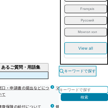
Français
Русский
Монгол хэл
View all
くあるご質問・用語集
キーワードで探す
くあるご質問
窓口・申請書の提出などにつ
医療費が高額になりそう・なったとき
健診を受けた後の健康づくり
マイナ保険証等関連について
いて
限度額適用認定・高額療養費・高額介護合算
検索
について
健康宣言（コラボヘルス）
健康保険の給付について
健康保険任意継続制度（退職
医療費の全額を負担したとき