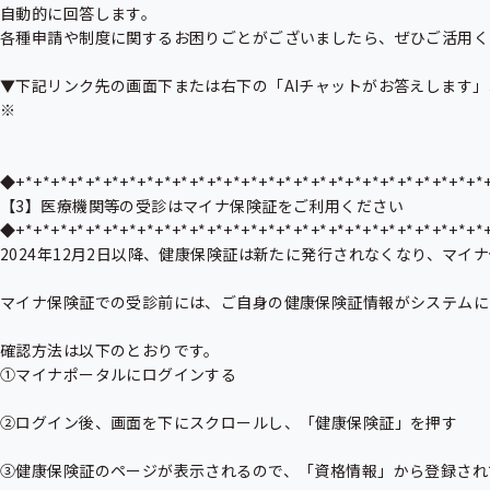
自動的に回答します。

各種申請や制度に関するお困りごとがございましたら、ぜひご活用く
▼下記リンク先の画面下または右下の「AIチャットがお答えします」
※

◆+*+*+*+*+*+*+*+*+*+*+*+*+*+*+*+*+*+*+*+*+*+*+*+*+*+*+*
【3】医療機関等の受診はマイナ保険証をご利用ください

◆+*+*+*+*+*+*+*+*+*+*+*+*+*+*+*+*+*+*+*+*+*+*+*+*+*+*+*
2024年12月2日以降、健康保険証は新たに発行されなくなり、マ
マイナ保険証での受診前には、ご自身の健康保険証情報がシステムに
確認方法は以下のとおりです。

①マイナポータルにログインする

②ログイン後、画面を下にスクロールし、「健康保険証」を押す

③健康保険証のページが表示されるので、「資格情報」から登録され