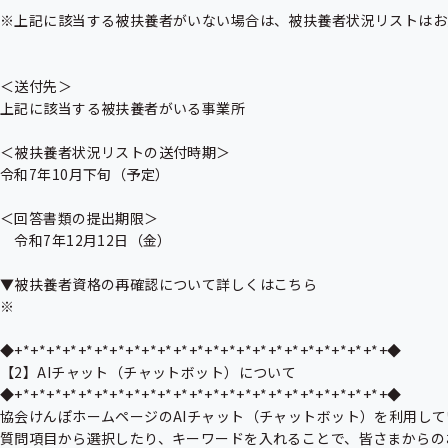
※上記に該当する被扶養者がいない場合は、被扶養者状況リストはお
＜送付先＞

上記に該当する被扶養者がいる事業所

＜被扶養者状況リストの送付時期＞

令和7年10月下旬（予定）

＜回答書類の提出期限＞

　令和7年12月12日（金）

▼被扶養者資格の再確認について詳しくはこちら

※

◆+*+*+*+*+*+*+*+*+*+*+*+*+*+*+*+*+*+*+*+*+*+*+*+◆

【2】AIチャット（チャットボット）について

◆+*+*+*+*+*+*+*+*+*+*+*+*+*+*+*+*+*+*+*+*+*+*+*+◆

協会けんぽホームページのAIチャット（チャットボット）を利用して
質問項目から選択したり、キーワードを入れることで、皆さまからの