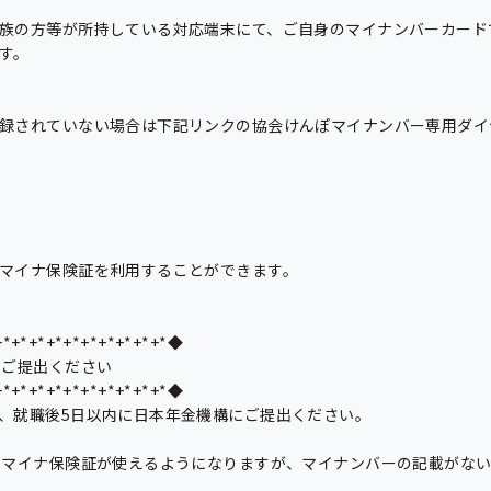
族の方等が所持している対応端末にて、ご自身のマイナンバーカード
。

録されていない場合は下記リンクの協会けんぽマイナンバー専用ダイ
マイナ保険証を利用することができます。

*+*+*+*+*+*+*+*+*+*◆

ご提出ください

*+*+*+*+*+*+*+*+*+*◆

、就職後5日以内に日本年金機構にご提出ください。

でマイナ保険証が使えるようになりますが、マイナンバーの記載がな