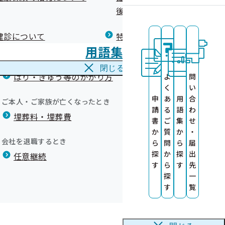
広報）
健康づくりコラム
後の健康保険）について
療養費
閉じる
健診について
特定保健指導について
海外で急な病気にかかり治療を受けたとき
機関の募集につ
用語集
海外療養費
る健診機関を募
閉じる
はり・きゅう等のかかり方
よ
問
集について
く
い
健康診査情報の
申
あ
用
合
ご本人・ご家族が亡くなったとき
請
る
語
わ
埋葬料・埋葬費
書
ご
集
せ
か
質
か
・
会社を退職するとき
ら
問
ら
届
探
か
探
出
任意継続
す
ら
す
先
探
一
す
覧