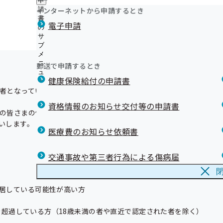
申
ュ
ニ
つ
公
インターネットから申請するとき
請
ー
ュ
い
開
リンク集
書
ー
電子申請
て
ご提出ください

の
の
の
サ
サ
サ
ブ
ブ
ブ
メ
メ
メ
ニ
ニ
郵送で申請するとき
ニ
ュ
ュ
ュ
健康保険給付の申請書
ー
ー
ー
者となっている方が現

資格情報のお知らせ交付等の申請書
の皆さまの保険料負担

します。

医療費のお知らせ依頼書
交通事故や第三者行為による傷病届
居している可能性が高い方

額を超過している方（18歳未満の者や直近で認定された者を除く）
