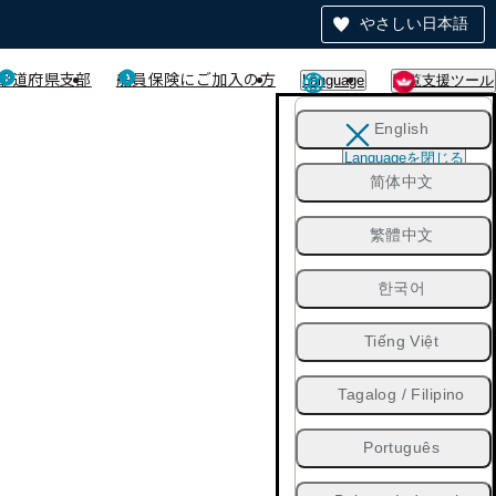
やさしい日本語
都道府県支部
船員保険にご加入の方
Language
閲覧支援ツール
English
Languageを閉じる
简体中文
繁體中文
한국어
Tiếng Việt
Tagalog / Filipino
Português