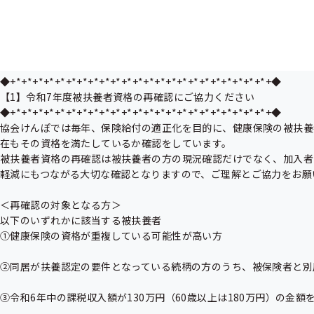
【2】AIチャット（チャットボット）について

【3】医療機関等の受診はマイナ保険証をご利用ください

【4】資格取得届・被扶養者異動届は就職後5日以内に日本年金機構に
【5】ねんきん・けんぽ　まとめて聴けるセミナーのご案内

◆+*+*+*+*+*+*+*+*+*+*+*+*+*+*+*+*+*+*+*+*+*+*+*+◆

【1】令和7年度被扶養者資格の再確認にご協力ください

◆+*+*+*+*+*+*+*+*+*+*+*+*+*+*+*+*+*+*+*+*+*+*+*+◆

協会けんぽでは毎年、保険給付の適正化を目的に、健康保険の被扶養
在もその資格を満たしているか確認をしています。

被扶養者資格の再確認は被扶養者の方の現況確認だけでなく、加入者
軽減にもつながる大切な確認となりますので、ご理解とご協力をお願い
＜再確認の対象となる方＞

以下のいずれかに該当する被扶養者

①健康保険の資格が重複している可能性が高い方

②同居が扶養認定の要件となっている続柄の方のうち、被保険者と別
③令和6年中の課税収入額が130万円（60歳以上は180万円）の金