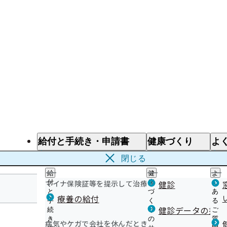
給付と手続き・申請書
健康づくり
よ
給付と手続き
健康づくり
よ
閉じる
給
健
よ
マイナ保険証等を提示して治療を受けるとき
付
康
健診
く
と
づ
あ
療養の給付
手
く
る
三重支部
健診データの提供
続
り
ご
き
の
質
病気やケガで会社を休んだとき