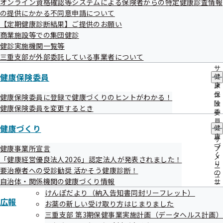
終了分
オンライン資格確認等システムによる保険者からの特定健康診査情報
出
指
の提供にかかる不同意申請について
先
導
一
【定期健康診断結果】ご提供のお願い
の
覧
ご
商業施設等での集団健診
の
案
一般競争入札
健診実施機関一覧等
サ
内
三重支部が外部委託している事業者について
ブ
の
メ
サ
公告日
調達件名
ニ
健康保険委員
健
ブ
ュ
令和６年度全国健康保険協会三重支部が
康
メ
令和06年03月
ー
保
ニ
健康保険委員に登録で健康づくりのヒントがわかる！
発送する郵便物に関する郵便局への差出
険
ュ
01日
健康保険委員を変更するとき
業務委託
委
ー
員
令和06年02月
全国健康保険協会三重支部で使用する複
健康づくり
健
の
康
21日
写機のリース及び保守業務委託
サ
づ
健康事業所宣言
ブ
令和06年02月
令和 6 年度返納金債権回収に係る弁護士
く
メ
「健康経営優良法人2026」認定法人が発表されました！
り
09日
名催告業務委託
ニ
要治療者への受診勧奨 活かそう健康診断！
の
ュ
令和06年02月
令和 6 年度納入告知書同封リーフレット
自治体・関係機関の健康づくり情報
サ
ー
ブ
けんぽだより（納入告知書同封リーフレット）
08日
に係る印刷・作製等業務委託
広報
メ
お薬の新しい受け取り方はじまりました
令和06年02月
令和 6 年度健康保険委員向け広報誌の
ニ
三重支部 第3期保健事業実施計画（データヘルス計画）
ュ
08日
データ作成等業務委託