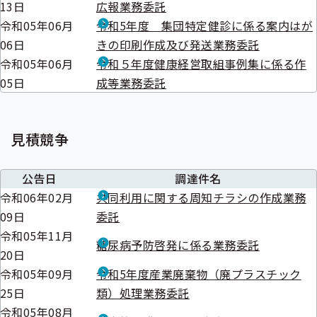
13日
広報業務委託
ニ
ュ
ュ
ー
令和05年06月
令和5年度 集団特定健診に係る案内はが
ー
06日
きの印刷作成及び発送業務委託
令和05年06月
令和５年度健康経営取組事例集に係る作
05日
成等業務委託
見積競争
公告日
調達件名
令和06年02月
共同利用に関する周知チラシの作成業務
09日
委託
令和05年11月
糖尿病予防啓発に係る業務委託
20日
令和05年09月
令和5年度産業廃棄物（廃プラスチック
25日
類）処理業務委託
令和05年08月