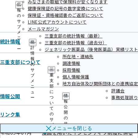
みなさまの取組で保険料が安くなります
ー
広
令和06年02月
令和 6 年度前期 集団特定健診受診勧奨に
健康保険証の記号の数字変換について
報
保険証・資格確認書のご返却について
06日
係る通知物の作成等業務委託
の
サ
LINE公式アカウントについて
令和06年02月
令和6年度健康保険委員向け広報誌の作成
ブ
メールマガジン
05日
に係る印刷製本及び封入封緘等業務委託
メ
三重支部の統計情報（最新）
ニ
令和06年02月
令和6年度保険料率改定の周知に係る新聞
統計情報
三重支部の統計情報（過去分）
統
ュ
計
01日
広告の掲載業務委託
ジェネリック医薬品（後発医薬品）実績リスト
ー
情
所在地・連絡先
令和05年11月
報
年次案内関連文書5点の作成業務委託
三重支部について
調達情報
の
07日
採用情報
三
サ
令和6年度①生活習慣病予防健診対象者一
重
ブ
個人情報保護
令和05年09月
支
メ
覧等②特定健康診査受診券等封入封緘 及
地方自治体及び関係団体との連携協定
19日
部
ニ
び発送業務委託
評議会
に
ュ
情報公開
情
事務処理誤り
つ
ー
令和05年08月
令和5年度後期集団特定健診受診勧奨に係
報
い
04日
る 通知物（6種）の作成等業務委託
公
て
開
リンク集
の
令和05年07月
文書等の保管及び管理等に関する業務委
の
サ
28日
託
サ
ブ
メニューを
閉じる
ブ
メ
令和05年07月
漫画を用いたインセンティブ制度に係る
メ
ニ