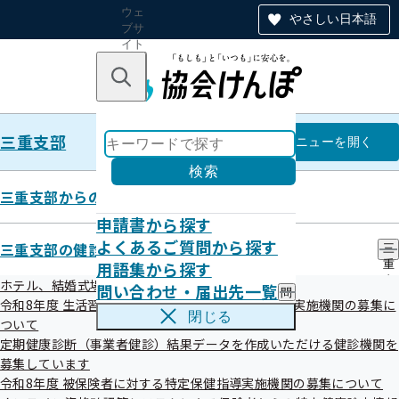
ウェ
やさしい日本語
ブサ
イト
全体
のナ
キーワードで探す
ビ
ゲー
ショ
三重支部
ン
三重支部
メニュー
を開く
検索
三重支部からのお知らせ
申請書から探す
調達情報
よくあるご質問から探す
三重支部の健診・保健指導のご案内
三
令和05年度（終了分）
用語集から探す
重
支
ホテル、結婚式場等での集団健診（女性限定）
問い合わせ・届出先一覧
問
部
令和8年度 生活習慣病予防健診及び人間ドック健診実施機関の募集に
い
の
閉じる
ついて
合
健
わ
定期健康診断（事業者健診）結果データを作成いただける健診機関を
診
せ
・
募集しています
・
保
令和8年度 被保険者に対する特定保健指導実施機関の募集について
届
健