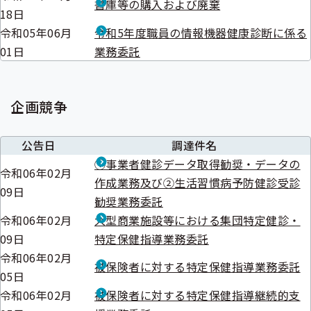
書庫等の購入および廃棄
18日
令和05年06月
令和5年度職員の情報機器健康診断に係る
01日
業務委託
企画競争
公告日
調達件名
①事業者健診データ取得勧奨・データの
令和06年02月
作成業務及び②生活習慣病予防健診受診
09日
勧奨業務委託
令和06年02月
大型商業施設等における集団特定健診・
09日
特定保健指導業務委託
令和06年02月
被保険者に対する特定保健指導業務委託
05日
令和06年02月
被保険者に対する特定保健指導継続的支