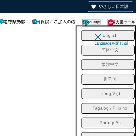
やさしい日本語
都道府県支部
船員保険にご加入の方
Language
閲覧支援ツール
English
Languageを閉じる
简体中文
繁體中文
한국어
Tiếng Việt
Tagalog / Filipino
Português