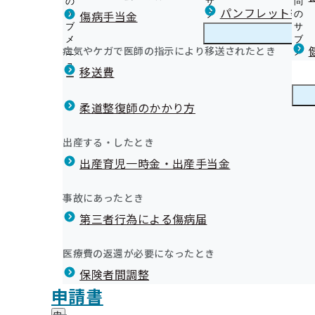
の
サ
問
三重支部からのお知らせ
パンフレット等（
傷病手当金
サ
ブ
の
ブ
メ
サ
ホテル、結婚式場等での集団健診（女性限定）
メ
ニ
ブ
病気やケガで医師の指示により移送されたとき
三重支部の健診・保健指導のご案内
ニ
ュ
三
メ
令和8年度 生活習慣病予防健診及び人間ドック健診実施
三重支部について
ュ
ー
重
ニ
移送費
いて
ー
支
ュ
健康保険委員に登録で健康づくりのヒントがわかる！
定期健康診断（事業者健診）結果データを作成いただけ
部
ー
健康保険委員
健
健康保険委員を変更するとき
集しています
の
柔道整復師のかかり方
康
健
令和8年度 被保険者に対する特定保健指導実施機関の募
保
健康事業所宣言
診
オンライン資格確認等システムによる保険者からの特定
険
健康づくり
健
「健康経営優良法人2026」認定法人が発表されました！
出産する・したとき
・
委
提供にかかる不同意申請について
康
要治療者への受診勧奨 活かそう健康診断！
保
員
出産育児一時金・出産手当金
づ
【定期健康診断結果】ご提供のお願い
所在地・連絡先
けんぽだより（納入告知書同封リーフレット）
健
自治体・関係機関の健康づくり情報
の
く
広報
広
商業施設等での集団健診
お薬の新しい受け取り方はじまりました
指
サ
り
報
導
健診実施機関一覧等
三重支部 第3期保健事業実施計画（データヘルス計画）
ブ
事故にあったとき
の
の
の
三重支部の統計情報（最新）
メ
三重支部が外部委託している事業者について
みなさまの取組で保険料が安くなります
サ
サ
統計情報
第三者行為による傷病届
ご
統
三重支部の統計情報（過去分）
ニ
ブ
健康保険証の記号の数字変換について
ブ
案
計
ュ
ジェネリック医薬品（後発医薬品）実績リスト
メ
メ
保険証・資格確認書のご返却について
内
情
ー
所在地・連絡先
ニ
医療費の返還が必要になったとき
ニ
の
LINE公式アカウントについて
報
三重支部について
採用情報
三
調達情報
ュ
ュ
サ
の
メールマガジン
保険者間調整
重
ー
採用情報
ー
ブ
サ
支
評議会
申請書
個人情報保護
メ
ブ
部
情報公開
情
事務処理誤り
ニ
メ
地方自治体及び関係団体との連携協定
に
報