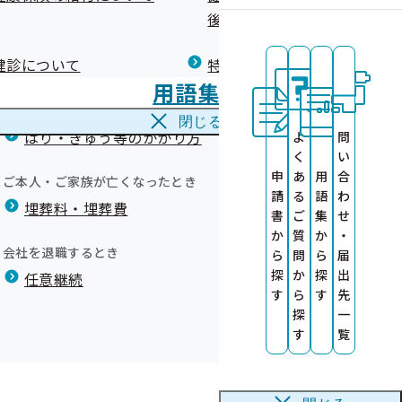
広報）
健康づくりコラム
後の健康保険）について
療養費
閉じる
健診について
特定保健指導について
海外で急な病気にかかり治療を受けたとき
機関の募集につ
用語集
海外療養費
る健診機関を募
閉じる
はり・きゅう等のかかり方
よ
問
集について
く
い
健康診査情報の
申
あ
用
合
ご本人・ご家族が亡くなったとき
請
る
語
わ
埋葬料・埋葬費
調達情報
書
ご
集
せ
か
質
か
・
会社を退職するとき
ら
問
ら
届
探
か
探
出
任意継続
す
ら
す
先
探
一
個人情報保護
す
覧