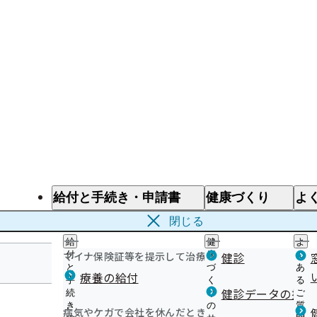
給付と手続き・申請書
健康づくり
よ
給付と手続き
健康づくり
よ
閉じる
給
健
よ
マイナ保険証等を提示して治療を受けるとき
付
康
健診
く
と
づ
あ
療養の給付
手
く
る
三重支部
健診データの提供
続
り
ご
き
の
質
病気やケガで会社を休んだとき