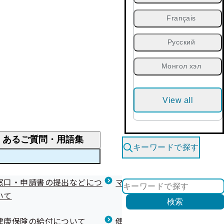
Français
Русский
Монгол хэл
View all
くあるご質問・用語集
キーワードで探す
くあるご質問
窓口・申請書の提出などにつ
医療費が高額になりそう・なったとき
健診を受けた後の健康づくり
マイナ保険証等関連について
いて
限度額適用認定・高額療養費・高額介護合算
検索
について
健康宣言（コラボヘルス）
健康保険の給付について
健康保険任意継続制度（退職
医療費の全額を負担したとき