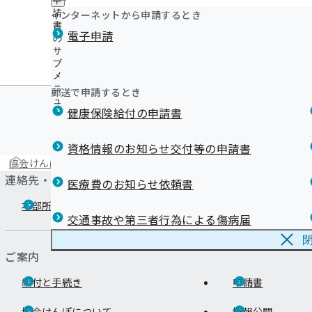
申
ュ
ニ
つ
公
インターネットから申請するとき
請
ー
ュ
い
開
リンク集
書
地方自治体及び関係団体との連携
ー
電子申請
て
の
の
の
協定
サ
サ
サ
ブ
ブ
ブ
メ
メ
メ
ニ
ニ
郵送で申請するとき
ニ
ュ
ュ
ュ
健康保険給付の申請書
ー
ー
ー
資格情報のお知らせ交付等の申請書
協会けんぽTOP
都道府県支部
三重支部
三重支部について
連絡先・アクセス
医療費のお知らせ依頼書
本部所在地
都道府県支部所
交通事故や第三者行為による傷病届
ご案内
給付と手続き
申請書
協会けんぽについて
情報公開