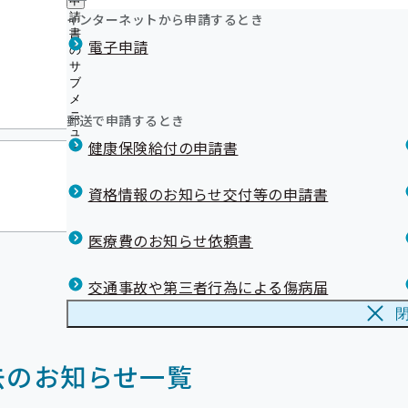
申
ュ
つ
令和08年02月03日
公
インターネットから申請するとき
請
ー
い
開
リンク集
書
電子申請
て
の
の
の
サ
サ
サ
令和8年1月21日から
ブ
ブ
ブ
メ
メ
メ
災害情報
ニ
ニ
郵送で申請するとき
ニ
ュ
ュ
ュ
健康保険給付の申請書
ー
ー
令和08年02月02日
ー
資格情報のお知らせ交付等の申請書
メールマガジンバックナンバー（令和8年
医療費のお知らせ依頼書
交通事故や第三者行為による傷病届
去のお知らせ一覧