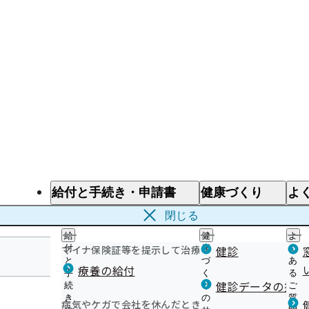
給付と手続き・申請書
健康づくり
よ
給付と手続き
健康づくり
よ
閉じる
給
健
よ
マイナ保険証等を提示して治療を受けるとき
付
康
健診
く
と
づ
あ
療養の給付
手
く
る
熊本支部
健診データの提供
続
り
ご
き
の
質
病気やケガで会社を休んだとき