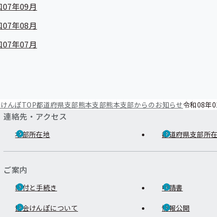
07年09月
07年08月
07年07月
けんぽTOP
都道府県支部
熊本支部
熊本支部からのお知らせ
令和08年0
連絡先・アクセス
本部所在地
都道府県支部所
ご案内
給付と手続き
申請書
協会けんぽについて
情報公開