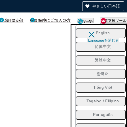
やさしい日本語
都道府県支部
船員保険にご加入の方
Language
閲覧支援ツール
English
Languageを閉じる
简体中文
繁體中文
한국어
Tiếng Việt
Tagalog / Filipino
Português