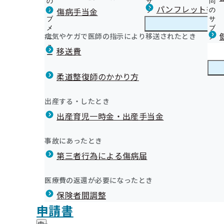
の
サ
問
熊本支部からのお知らせ
パンフレット等（
傷病手当金
サ
ブ
の
ブ
メ
サ
1.健診のご案内（ご本人）
メ
ニ
ブ
病気やケガで医師の指示により移送されたとき
熊本支部の健診・保健指導のご案内
ニ
ュ
熊
メ
2.健診のご案内（ご家族）健診のご案内（ご家族）
和08年02月
ュ
ー
本
ニ
移送費
3.定期健診結果のご提供のお願い
ー
支
ュ
健康保険委員とは
4.受診後の特定保健指導のご案内
部
ー
健康保険委員
健
登録・変更手続き
5.受診後の重症化予防
の
柔道整復師のかかり方
康
健
6.生活習慣病予防健診実施機関担当者用
保
ヘルスター健康宣言
診
7.よくあるお問い合わせ
険
健康づくり
健
【ヘルスター健康宣言事業所様限定特典】「健康づくり
出産する・したとき
・
委
8.外部委託先情報
康
のご案内
保
員
出産育児一時金・出産手当金
づ
9.オンライン資格確認等システムによる特定健康診査情
納入告知書同封リーフレット
健
ヘルスター認定
の
く
広報
広
て
パンフレット（協会けんぽ GUIDE BOOK）～ぜひご活
指
サ
くまもと健康企業会
り
知らせ
報
導
10.東日本大震災で被災された方に対する健診・保健指
～
ブ
事故にあったとき
の
健康経営優良法人認定とは
の
の
メ
について
協会けんぽ熊本支部公式LINEについて
サ
加入者様への特典サービス（スポーツクラブの優待価格
サ
統計情報
第三者行為による傷病届
ご
ニ
ブ
11.生活習慣病予防健診実施機関の新規募集について
健康づくりコンテンツ（LINEバックナンバー）
ブ
案
協会けんぽ加入者への特典としてのヘルスケアサポート
ュ
メ
12.特定保健指導実施機関（新規機関）の公募について
メ
メールマガジン
内
にかかる協賛企業の公募について
ー
所在地・連絡先
令和08年02月16日
ニ
医療費の返還が必要になったとき
ニ
の
13.被保険者に対する特定保健指導業務（自社の従業員
その他チラシ・リーフレット
熊本支部について
熊
令和8年度 生活歯援プログラム（無料）のご案内
調達情報
ュ
ュ
サ
託実施者の募集について
お薬の新しい受け取り方～リフィル処方せん～
保険者間調整
本
ー
健康づくり推進協議会
採用情報
ー
ブ
支
健診実施機関一覧等
評議会
申請書
熊本支部 第3期保健事業実施計画（データヘルス計画）
地方自治体及び関係団体との連携協定
メ
納入告知書同封チラシ2
部
情報公開
情
事務処理誤り
ニ
に
報