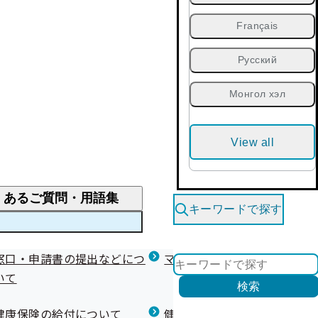
Français
Русский
Монгол хэл
View all
くあるご質問・用語集
キーワードで探す
くあるご質問
窓口・申請書の提出などにつ
医療費が高額になりそう・なったとき
健診を受けた後の健康づくり
マイナ保険証等関連について
いて
限度額適用認定・高額療養費・高額介護合算
検索
について
健康宣言（コラボヘルス）
健康保険の給付について
健康保険任意継続制度（退職
医療費の全額を負担したとき