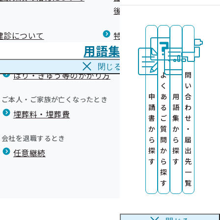
広報）
健康づくりコラム
後の健康保険）について
療養費
閉じる
健診について
特定保健指導について
海外で急な病気にかかり治療を受けたとき
用語集
海外療養費
閉じる
はり・きゅう等のかかり方
よ
問
く
い
申
あ
用
合
サポート事業」
ご本人・ご家族が亡くなったとき
請
る
語
わ
埋葬料・埋葬費
報の提供につい
書
ご
集
せ
用ください！！
か
質
か
・
導の費用の還付
会社を退職するとき
ら
問
ら
届
探
か
探
出
）
任意継続
す
ら
す
先
サービスの提供
探
一
にのみ実施）委
す
覧
月分を掲載しました