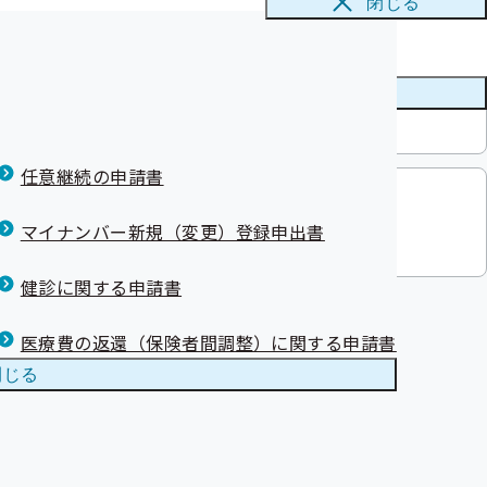
閉じる
メニューを
閉じる
の大雪に係る災害
任意継続の申請書
マイナンバー新規（変更）登録申出書
1月22日配信分）を更新しました
健診に関する申請書
医療費の返還（保険者間調整）に関する申請書
閉じる