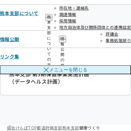
料）のご案内
所在地・連絡先
熊本支部について
調達情報
熊
採用情報
本
地方自治体及び関係団体との連携協定
支
部
評議会
健康づくり推進協議会
情報公開
に
情
事務処理誤り
つ
報
い
公
て
開
リンク集
の
の
サ
サ
メニューを
閉じる
ブ
ブ
熊本支部 第3期保健事業実施計画
メ
メ
（データヘルス計画）
ニ
ニ
ュ
ュ
ー
ー
協会けんぽTOP
都道府県支部
熊本支部
健康づくり