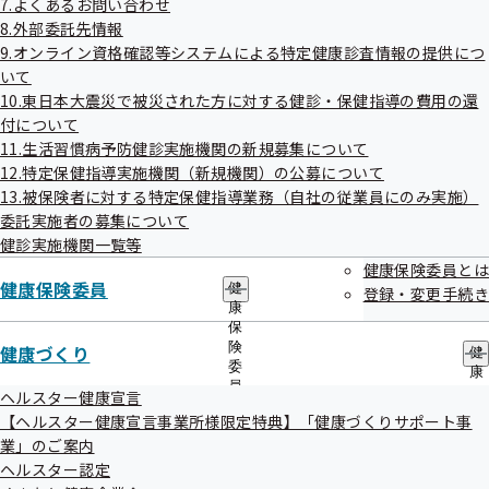
7.よくあるお問い合わせ
出
指
8.外部委託先情報
先
導
一
【ヘルスター健康宣言事業所様限定特
9.オンライン資格確認等システムによる特定健康診査情報の提供につ
の
覧
ご
いて
典】「健康づくりサポート事業」のご
の
案
10.東日本大震災で被災された方に対する健診・保健指導の費用の還
案内
サ
内
付について
ブ
の
メ
11.生活習慣病予防健診実施機関の新規募集について
サ
ニ
ブ
12.特定保健指導実施機関（新規機関）の公募について
ュ
メ
13.被保険者に対する特定保健指導業務（自社の従業員にのみ実施）
ー
ニ
委託実施者の募集について
ヘルスター認定
ュ
健診実施機関一覧等
ー
健康保険委員とは
健康保険委員
健
登録・変更手続き
康
保
険
健康づくり
健
委
くまもと健康企業会
康
員
づ
ヘルスター健康宣言
の
く
【ヘルスター健康宣言事業所様限定特典】「健康づくりサポート事
サ
り
業」のご案内
ブ
の
メ
ヘルスター認定
サ
ニ