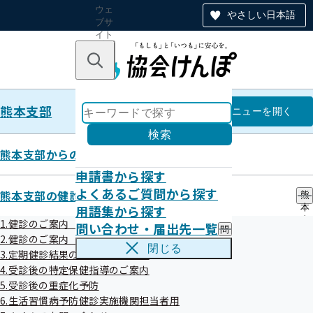
ウェ
やさしい日本語
ブサ
イト
全体
のナ
キーワードで探す
ビ
ゲー
ショ
熊本支部
ン
熊本支部
メニュー
を開く
検索
熊本支部からのお知らせ
申請書から探す
健康づくり
よくあるご質問から探す
熊本支部の健診・保健指導のご案内
熊
用語集から探す
本
支
1.健診のご案内（ご本人）
問い合わせ・届出先一覧
問
部
2.健診のご案内（ご家族）健診のご案内（ご家族）
い
の
閉じる
3.定期健診結果のご提供のお願い
合
健
ヘルスター健康宣言
わ
4.受診後の特定保健指導のご案内
診
せ
・
5.受診後の重症化予防
・
保
6.生活習慣病予防健診実施機関担当者用
届
健