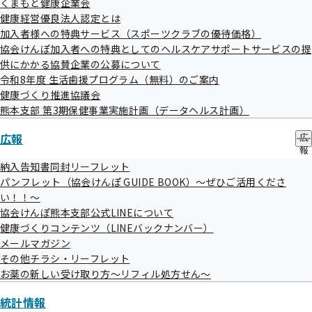
ブ
くまもと健康企業会
ュ
メ
健康経営優良法人認定とは
健康経営優良法人認定とは
ー
ニ
加入者様への特典サービス（スポーツクラブの優待価格）
ュ
協会けんぽ加入者への特典としてのヘルスケアサポートサービスの提
ー
供にかかる協賛企業の公募について
令和8年度 生活歯援プログラム（無料）のご案内
健康づくり推進協議会
加入者様への特典サービス（スポーツ
熊本支部 第3期保健事業実施計画（データヘルス計画）
クラブの優待価格）
広報
広
報
の
納入告知書同封リーフレット
サ
パンフレット（協会けんぽ GUIDE BOOK）～ぜひご活用くださ
ブ
協会けんぽ加入者への特典としてのヘ
い！！～
メ
ルスケアサポートサービスの提供にか
協会けんぽ熊本支部公式LINEについて
ニ
ュ
健康づくりコンテンツ（LINEバックナンバー）
かる協賛企業の公募について
ー
メールマガジン
その他チラシ・リーフレット
お薬の新しい受け取り方～リフィル処方せん～
令和8年度 生活歯援プログラム（無
統計情報