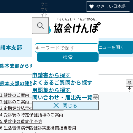
ウェ
やさしい日本語
ブサ
イト
全体
のナ
キーワードで探す
ビ
ゲー
ショ
熊本支部
ン
熊本支部
メニュー
を開く
検索
熊本支部からのお知らせ
申請書から探す
令和07年度
よくあるご質問から探す
熊本支部の健診・保健指導のご案内
熊
用語集から探す
本
支
1.健診のご案内（ご本人）
問い合わせ・届出先一覧
問
部
2.健診のご案内（ご家族）健診のご案内（ご家族）
令和7年度第3回全国健康保険協会熊本支部評議会
い
の
閉じる
3.定期健診結果のご提供のお願い
合
健
わ
4.受診後の特定保健指導のご案内
令和08年01月20日開催
診
せ
・
5.受診後の重症化予防
・
保
開催案内
資料
6.生活習慣病予防健診実施機関担当者用
届
健