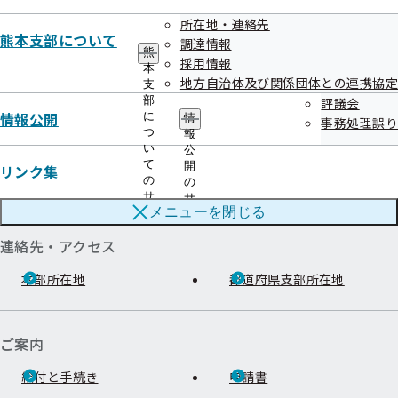
所在地・連絡先
熊本支部について
調達情報
熊
協会けんぽTOP
都道府県支部
熊本支部
情報公開
評議会
令和07年度
採用情報
本
地方自治体及び関係団体との連携協定
支
部
評議会
情報公開
に
情
事務処理誤り
つ
報
い
公
て
開
リンク集
の
の
サ
サ
メニューを
閉じる
ブ
ブ
メ
メ
連絡先・アクセス
ニ
ニ
ュ
ュ
ー
本部所在地
都道府県支部所在地
ー
ご案内
給付と手続き
申請書