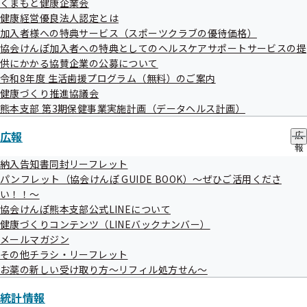
ブ
くまもと健康企業会
ュ
メ
健康経営優良法人認定とは
ー
ニ
加入者様への特典サービス（スポーツクラブの優待価格）
ュ
評議会
協会けんぽ加入者への特典としてのヘルスケアサポートサービスの提
ー
供にかかる協賛企業の公募について
令和8年度 生活歯援プログラム（無料）のご案内
健康づくり推進協議会
令和08年度
熊本支部 第3期保健事業実施計画（データヘルス計画）
広報
広
令和07年度
報
の
納入告知書同封リーフレット
サ
パンフレット（協会けんぽ GUIDE BOOK）～ぜひご活用くださ
ブ
い！！～
令和06年度
メ
協会けんぽ熊本支部公式LINEについて
ニ
ュ
健康づくりコンテンツ（LINEバックナンバー）
ー
メールマガジン
令和05年度
その他チラシ・リーフレット
お薬の新しい受け取り方～リフィル処方せん～
令和04年度
統計情報