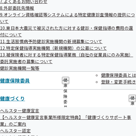
7.よくあるお問い合わせ
議事録
出
指
8.外部委託先情報
先
導
一
9.オンライン資格確認等システムによる特定健康診査情報の提供につ
の
令和7年度第2回全国健康保険協会熊本支部評議会
覧
ご
いて
の
案
10.東日本大震災で被災された方に対する健診・保健指導の費用の還
サ
令和07年10月21日開催
内
付について
ブ
の
メ
11.生活習慣病予防健診実施機関の新規募集について
サ
開催案内
資料
ニ
ブ
12.特定保健指導実施機関（新規機関）の公募について
ュ
議事録
メ
13.被保険者に対する特定保健指導業務（自社の従業員にのみ実施）
ー
ニ
委託実施者の募集について
ュ
令和7年度第1回全国健康保険協会熊本支部評議会
健診実施機関一覧等
ー
健康保険委員とは
健康保険委員
令和07年07月22日開催
健
登録・変更手続き
康
保
開催案内
資料
険
健康づくり
健
議事録
委
康
員
づ
ヘルスター健康宣言
の
く
【ヘルスター健康宣言事業所様限定特典】「健康づくりサポート事
サ
り
業」のご案内
ブ
の
メ
ヘルスター認定
サ
ニ