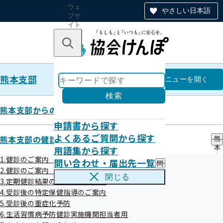
ウェ
やさしい日本語
ブサ
イト
全体
のナ
キーワードで探す
ビ
ゲー
ショ
熊本支部
ン
熊本支部
メニュー
を開く
検索
熊本支部からのお知らせ
申請書から探す
令和06年度
よくあるご質問から探す
熊本支部の健診・保健指導のご案内
熊
用語集から探す
本
支
1.健診のご案内（ご本人）
問い合わせ・届出先一覧
問
部
2.健診のご案内（ご家族）健診のご案内（ご家族）
令和6年度第3回全国健康保険協会熊本支部評議会
い
の
閉じる
3.定期健診結果のご提供のお願い
合
健
わ
4.受診後の特定保健指導のご案内
令和07年01月14日開催
診
せ
・
5.受診後の重症化予防
・
保
開催案内
資料
6.生活習慣病予防健診実施機関担当者用
届
健