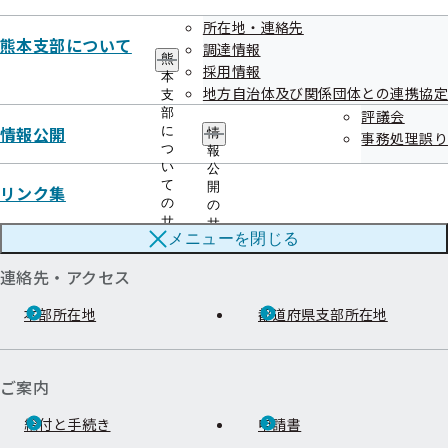
所在地・連絡先
熊本支部について
調達情報
熊
協会けんぽTOP
都道府県支部
熊本支部
情報公開
評議会
令和06年度
採用情報
本
地方自治体及び関係団体との連携協定
支
部
評議会
情報公開
に
情
事務処理誤り
つ
報
い
公
て
開
リンク集
の
の
サ
サ
メニューを
閉じる
ブ
ブ
メ
メ
連絡先・アクセス
ニ
ニ
ュ
ュ
ー
本部所在地
都道府県支部所在地
ー
ご案内
給付と手続き
申請書