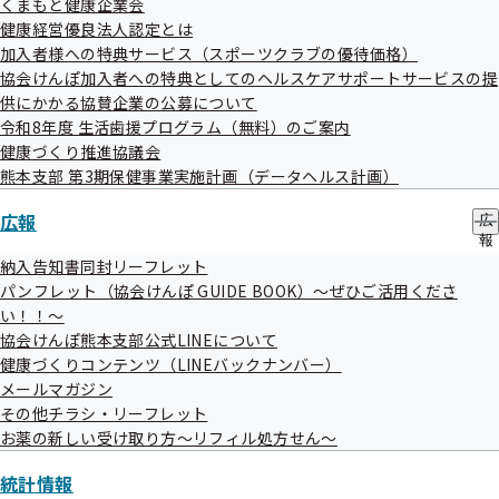
ブ
くまもと健康企業会
ュ
メ
健康経営優良法人認定とは
ー
ニ
加入者様への特典サービス（スポーツクラブの優待価格）
ュ
評議会
協会けんぽ加入者への特典としてのヘルスケアサポートサービスの提
ー
供にかかる協賛企業の公募について
令和8年度 生活歯援プログラム（無料）のご案内
健康づくり推進協議会
令和08年度
熊本支部 第3期保健事業実施計画（データヘルス計画）
広報
広
令和07年度
報
の
納入告知書同封リーフレット
サ
パンフレット（協会けんぽ GUIDE BOOK）～ぜひご活用くださ
ブ
い！！～
令和06年度
メ
協会けんぽ熊本支部公式LINEについて
ニ
ュ
健康づくりコンテンツ（LINEバックナンバー）
ー
メールマガジン
令和05年度
その他チラシ・リーフレット
お薬の新しい受け取り方～リフィル処方せん～
令和04年度
統計情報