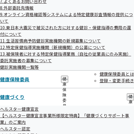
7.よくあるお問い合わせ
議事録
出
指
8.外部委託先情報
先
導
一
9.オンライン資格確認等システムによる特定健康診査情報の提供につ
の
令和6年度第2回全国健康保険協会熊本支部評議会
覧
ご
いて
の
案
10.東日本大震災で被災された方に対する健診・保健指導の費用の還
サ
令和06年10月29日開催
内
付について
ブ
の
メ
11.生活習慣病予防健診実施機関の新規募集について
サ
開催案内
資料
ニ
ブ
12.特定保健指導実施機関（新規機関）の公募について
ュ
議事録
メ
13.被保険者に対する特定保健指導業務（自社の従業員にのみ実施）
ー
ニ
委託実施者の募集について
ュ
令和6年度第1回全国健康保険協会熊本支部評議会
健診実施機関一覧等
ー
健康保険委員とは
健康保険委員
令和06年07月16日開催
健
登録・変更手続き
康
保
開催案内
資料
険
健康づくり
健
議事録
委
康
員
づ
ヘルスター健康宣言
の
く
【ヘルスター健康宣言事業所様限定特典】「健康づくりサポート事
サ
り
業」のご案内
ブ
の
メ
ヘルスター認定
サ
ニ