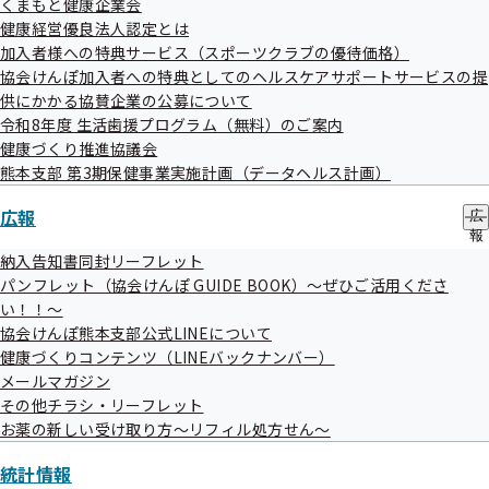
ブ
くまもと健康企業会
ュ
メ
健康経営優良法人認定とは
ー
ニ
加入者様への特典サービス（スポーツクラブの優待価格）
ュ
評議会
協会けんぽ加入者への特典としてのヘルスケアサポートサービスの提
ー
供にかかる協賛企業の公募について
令和8年度 生活歯援プログラム（無料）のご案内
健康づくり推進協議会
令和08年度
熊本支部 第3期保健事業実施計画（データヘルス計画）
広報
広
令和07年度
報
の
納入告知書同封リーフレット
サ
パンフレット（協会けんぽ GUIDE BOOK）～ぜひご活用くださ
ブ
い！！～
令和06年度
メ
協会けんぽ熊本支部公式LINEについて
ニ
ュ
健康づくりコンテンツ（LINEバックナンバー）
ー
メールマガジン
令和05年度
その他チラシ・リーフレット
お薬の新しい受け取り方～リフィル処方せん～
令和04年度
統計情報