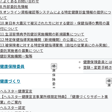
7.よくあるお問い合わせ
議事録
出
指
8.外部委託先情報
先
導
一
9.オンライン資格確認等システムによる特定健康診査情報の提供につ
の
令和4年度第2回全国健康保険協会熊本支部評議会
覧
ご
いて
の
案
10.東日本大震災で被災された方に対する健診・保健指導の費用の還
サ
令和04年10月25日開催
内
付について
ブ
の
メ
11.生活習慣病予防健診実施機関の新規募集について
サ
開催案内
資料
ニ
ブ
12.特定保健指導実施機関（新規機関）の公募について
ュ
議事録
メ
13.被保険者に対する特定保健指導業務（自社の従業員にのみ実施）
ー
ニ
委託実施者の募集について
ュ
令和4年度第1回全国健康保険協会熊本支部評議会
健診実施機関一覧等
ー
健康保険委員とは
健康保険委員
令和04年07月15日開催
健
登録・変更手続き
康
保
開催案内
資料
険
健康づくり
健
議事録
委
康
員
づ
ヘルスター健康宣言
の
く
【ヘルスター健康宣言事業所様限定特典】「健康づくりサポート事
サ
り
業」のご案内
ブ
の
メ
ヘルスター認定
サ
ニ