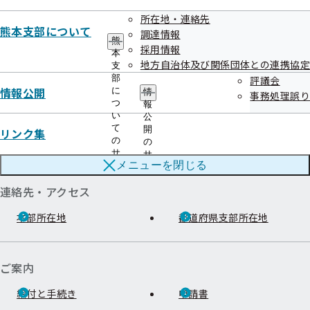
所在地・連絡先
熊本支部について
調達情報
熊
協会けんぽTOP
都道府県支部
熊本支部
情報公開
評議会
令和04年度
採用情報
本
地方自治体及び関係団体との連携協定
支
部
評議会
情報公開
に
情
事務処理誤り
つ
報
い
公
て
開
リンク集
の
の
サ
サ
メニューを
閉じる
ブ
ブ
メ
メ
連絡先・アクセス
ニ
ニ
ュ
ュ
ー
本部所在地
都道府県支部所在地
ー
ご案内
給付と手続き
申請書