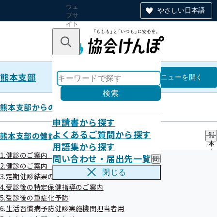
ウェ
やさしい日本語
ブサ
イト
全体
のナ
キーワードで探す
ビ
ゲー
ショ
熊本支部
ン
熊本支部
メニュー
を開く
検索
熊本支部からのお知らせ
申請書から探す
令和04年度
よくあるご質問から探す
熊本支部の健診・保健指導のご案内
熊
用語集から探す
本
支
1.健診のご案内（ご本人）
問い合わせ・届出先一覧
問
部
2.健診のご案内（ご家族）健診のご案内（ご家族）
令和4年度第3回全国健康保険協会熊本支部評議会
い
の
閉じる
3.定期健診結果のご提供のお願い
合
健
わ
4.受診後の特定保健指導のご案内
令和05年01月17日開催
診
せ
・
5.受診後の重症化予防
・
保
開催案内
資料
6.生活習慣病予防健診実施機関担当者用
届
健