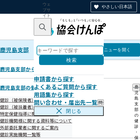
ウェ
やさしい日本語
ブサ
イト
全体
のナ
キーワードで探す
ビ
ゲー
ショ
鹿児島支部
ン
鹿児島支部
メニュー
を開く
検索
鹿児島支部からのお知らせ
申請書から探す
地域医療に関するアンケート
よくあるご質問から探す
鹿児島支部の健診・保健指導のご案内
鹿
用語集から探す
児
島
健診（被保険者）に関するご案内
問い合わせ・届出先一覧
問
支
令和03年02月16日
健診（被扶養者）に関するご案内
い
部
閉じる
特定保健指導に関するご案内
合
の
協会けんぽ鹿児島支部では、加入者の地域医療に関する知識
わ
健診機関様に関する資料等について
健
せ
や意見、要望等を把握し、関係者への発信等、保険者機能発
診
外部委託業者に関するご案内
・
・
健診実施機関一覧等
揮のための企画立案に資する目的で、鹿児島医療圏及び南薩
届
保