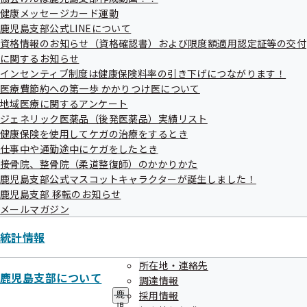
メ
健康メッセージカード運動
鹿児島支部からのお知らせ（納入告知書同封
ニ
ュ
鹿児島支部公式LINEについて
リーフレット）
ー
資格情報のお知らせ（資格確認書）および限度額適用認定証等の交付
に関するお知らせ
インセンティブ制度は健康保険料率の引き下げにつながります！
高齢受給者証について
医療費節約への第一歩 かかりつけ医について
地域医療に関するアンケート
ジェネリック医薬品（後発医薬品）実績リスト
協会けんぽ鹿児島支部作成動画！！
健康保険を使用してケガの治療をするとき
仕事中や通勤途中にケガをしたとき
接骨院、整骨院（柔道整復師）のかかりかた
鹿児島支部公式マスコットキャラクターが誕生しました！
健康メッセージカード運動
鹿児島支部 移転のお知らせ
メールマガジン
鹿児島支部公式LINEについて
統計情報
所在地・連絡先
鹿児島支部について
調達情報
資格情報のお知らせ（資格確認書）および限
採用情報
鹿
度額適用認定証等の交付に関するお知らせ
児