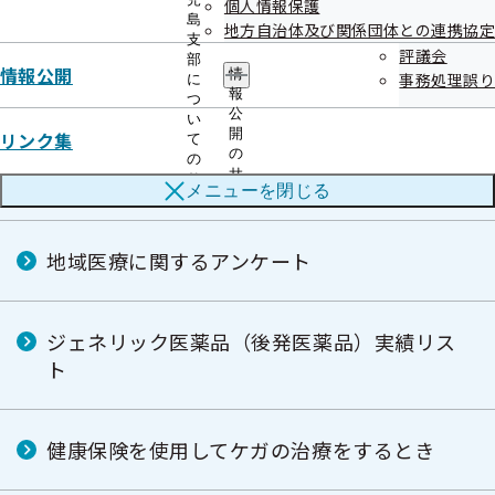
個人情報保護
島
地方自治体及び関係団体との連携協定
支
評議会
部
インセンティブ制度は健康保険料率の引き下
情報公開
情
事務処理誤り
に
げにつながります！
報
つ
公
い
開
リンク集
て
の
の
サ
医療費節約への第一歩 かかりつけ医について
サ
メニューを
閉じる
ブ
ブ
メ
メ
ニ
ニ
ュ
地域医療に関するアンケート
ュ
ー
ー
ジェネリック医薬品（後発医薬品）実績リス
ト
健康保険を使用してケガの治療をするとき