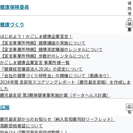
出
医療圏における加入事業所の事業主及び健康保険委員を対象
健
健康保険委員
先
指
に、アンケートを実施しました。アンケート結果は、「地域
一
導
覧
医療構想」の策定のための協議の場である「地域医療構想調
の
健康づくり
の
健
ご
整会議」で報告しました。
サ
康
案
ブ
づ
内
はじめよう！かごしま健康企業宣言！
メ
く
の
地域医療に関するアンケート結果（概要版）
【宣言事業所特典】健康講座の実施について
ニ
り
サ
【宣言事業所特典】健康測定機器のレンタルについて
ュ
の
ブ
地域医療に関するアンケート結果（詳細版）
【宣言事業所特典】歩数計のレンタルについて
ー
サ
メ
ブ
かごしま健康企業宣言 事業所様一覧
ニ
地域医療構想に関するパンフレット
メ
ュ
『健康経営優良法人2026』の認定について
ニ
ー
「会社の健康づくり研修会」の開催について（動画あり）
ュ
2024年度 支部別スコアリングレポート（鹿児島支部版）を作成しま
ー
した
鹿児島支部 第3期保健事業実施計画（データヘルス計画）
広報
広
報
広報
の
鹿児島支部からのお知らせ（納入告知書同封リーフレット）
サ
高齢受給者証について
ブ
協会けんぽ鹿児島支部作成動画！！