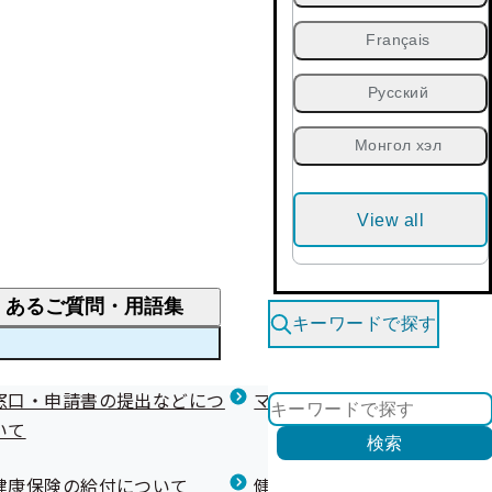
Français
Русский
Монгол хэл
View all
くあるご質問・用語集
キーワードで探す
くあるご質問
窓口・申請書の提出などにつ
医療費が高額になりそう・なったとき
健診を受けた後の健康づくり
マイナ保険証等関連について
いて
限度額適用認定・高額療養費・高額介護合算
検索
について
健康宣言（コラボヘルス）
健康保険の給付について
健康保険任意継続制度（退職
医療費の全額を負担したとき