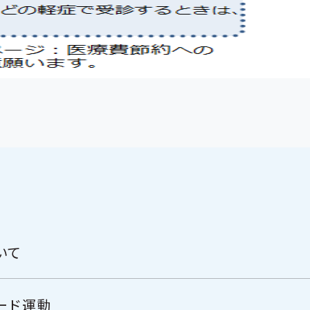
いて
ード運動