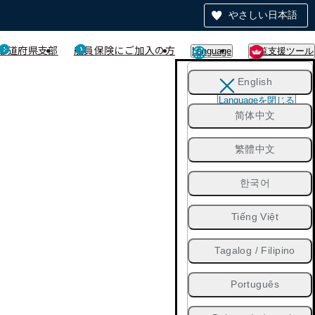
やさしい日本語
都道府県支部
船員保険にご加入の方
Language
閲覧支援ツール
English
Languageを閉じる
简体中文
繁體中文
한국어
Tiếng Việt
Tagalog / Filipino
Português