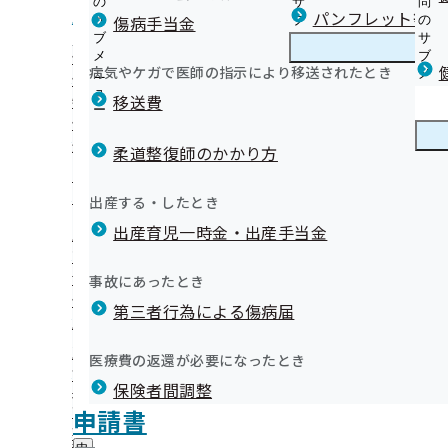
の
サ
問
鹿児島支部からのお知らせ
パンフレット等（
傷病手当金
サ
ブ
の
ブ
メ
サ
健診（被保険者）に関するご案内
メ
ニ
ブ
病気やケガで医師の指示により移送されたとき
鹿児島支部の健診・保健指導のご案内
ニ
ュ
鹿
メ
健診（被扶養者）に関するご案内
かりつけ医について
ュ
ー
児
ニ
移送費
特定保健指導に関するご案内
ー
島
ュ
健診機関様に関する資料等について
支
ー
健康保険委員
外部委託業者に関するご案内
部
柔道整復師のかかり方
の
健診実施機関一覧等
はじめよう！かごしま健康企業宣言！
健
健康づくり
健
【宣言事業所特典】健康講座の実施について
出産する・したとき
診
康
【宣言事業所特典】健康測定機器のレンタルについて
・
出産育児一時金・出産手当金
づ
鹿児島支部からのお知らせ（納入告知書同封リーフレット
保
【宣言事業所特典】歩数計のレンタルについて
く
広報
広
高齢受給者証について
健
かごしま健康企業宣言 事業所様一覧
り
報
指
協会けんぽ鹿児島支部作成動画！！
事故にあったとき
の
『健康経営優良法人2026』の認定について
の
導
健康メッセージカード運動
サ
「会社の健康づくり研修会」の開催について（動画あり）
サ
統計情報
第三者行為による傷病届
の
ブ
鹿児島支部公式LINEについて
ブ
ご
2024年度 支部別スコアリングレポート（鹿児島支部版）
メ
メ
資格情報のお知らせ（資格確認書）および限度額適用認定
案
た
所在地・連絡先
ニ
医療費の返還が必要になったとき
ニ
内
関するお知らせ
鹿児島支部について
鹿
鹿児島支部 第3期保健事業実施計画（データヘルス計画）
調達情報
ュ
ュ
の
インセンティブ制度は健康保険料率の引き下げにつながり
保険者間調整
児
ー
採用情報
ー
サ
島
医療費節約への第一歩 かかりつけ医について
評議会
申請書
個人情報保護
ブ
支
情報公開
情
地域医療に関するアンケート
事務処理誤り
メ
地方自治体及び関係団体との連携協定
部
報