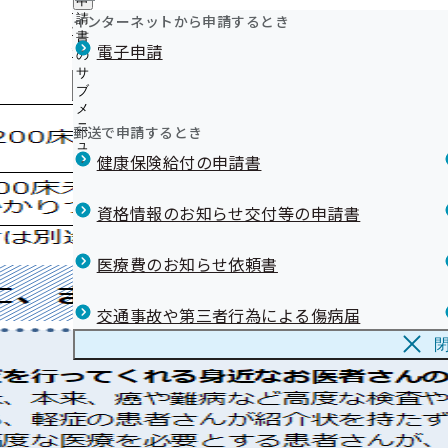
申
ジェネリック医薬品（後発医薬品）実績リスト
ニ
に
公
インターネットから申請するとき
請
ュ
健康保険を使用してケガの治療をするとき
つ
開
リンク集
書
ー
電子申請
い
仕事中や通勤途中にケガをしたとき
の
の
て
接骨院、整骨院（柔道整復師）のかかりかた
サ
サ
の
メ
ブ
ブ
鹿児島支部公式マスコットキャラクターが誕生しました！
サ
メ
メ
鹿児島支部 移転のお知らせ
ブ
ニ
ニ
郵送で申請するとき
メールマガジン
メ
ュ
ュ
ニ
健康保険給付の申請書
ー
ー
ュ
ー
資格情報のお知らせ交付等の申請書
医療費のお知らせ依頼書
交通事故や第三者行為による傷病届