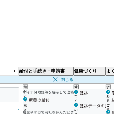
給付と手続き・申請書
健康づくり
よ
給付と手続き
健康づくり
よ
閉じる
給
健
よ
マイナ保険証等を提示して治療を受けるとき
付
康
健診
く
と
づ
あ
療養の給付
手
く
る
鹿児島支部
健診データの提供
続
り
ご
き
の
質
病気やケガで会社を休んだとき