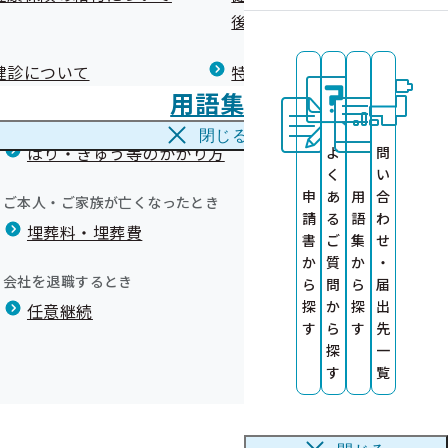
広報）
健康づくりコラム
後の健康保険）について
療養費
閉じる
健診について
特定保健指導について
海外で急な病気にかかり治療を受けたとき
用語集
海外療養費
閉じる
はり・きゅう等のかかり方
よ
問
く
い
申
あ
用
合
ご本人・ご家族が亡くなったとき
請
る
語
わ
埋葬料・埋葬費
）
書
ご
集
せ
か
質
か
・
会社を退職するとき
ら
問
ら
届
探
か
探
出
任意継続
す
ら
す
先
を作成しまし
証等の交付に
探
一
す
覧
ます！