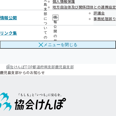
個人情報保護
令和07年10月
島
地方自治体及び関係団体との連携協定
支
評議会
令和07年07月
部
情報公開
情
事務処理誤り
に
報
令和07年06月
つ
公
い
開
リンク集
て
令和07年05月
の
の
サ
サ
メニューを
閉じる
ブ
ブ
メ
メ
ニ
ニ
ュ
ュ
ー
ー
協会けんぽTOP
都道府県支部
鹿児島支部
鹿児島支部からのお知らせ