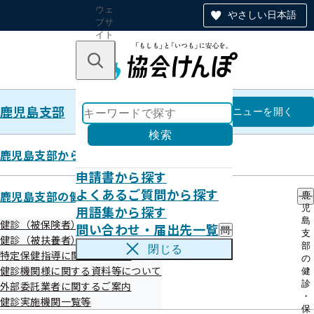
ウェ
やさしい日本語
ブサ
イト
全体
のナ
キーワードで探す
ビ
ゲー
ショ
鹿児島支部
ン
鹿児島支部
メニュー
を開く
検索
鹿児島支部からのお知らせ
申請書から探す
鹿児島支部からのお知らせ
よくあるご質問から探す
鹿児島支部の健診・保健指導のご案内
鹿
用語集から探す
児
島
健診（被保険者）に関するご案内
問い合わせ・届出先一覧
問
支
健診（被扶養者）に関するご案内
い
部
閉じる
特定保健指導に関するご案内
合
の
わ
健診機関様に関する資料等について
健
せ
診
外部委託業者に関するご案内
最新のお知らせ
・
・
健診実施機関一覧等
届
保