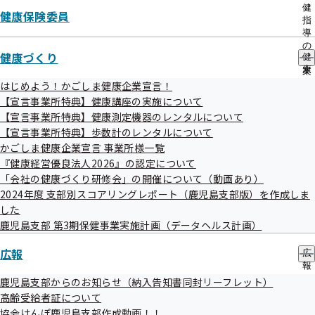
出
健
健康保険委員
先
指
令和08年08月04日
NEW
一
導
覧
の
健康保険コラムを掲載しました
健康づくり
の
健
ご
サ
康
案
令和08年08月04日
NEW
ブ
づ
内
はじめよう！かごしま健康企業宣言！
メ
く
の
情報提供サービスを一時停止させていただきます
【宣言事業所特典】健康講座の実施について
ニ
り
サ
【宣言事業所特典】健康測定機器のレンタルについて
ュ
の
ブ
令和08年07月31日
NEW
【宣言事業所特典】歩数計のレンタルについて
ー
サ
メ
ブ
かごしま健康企業宣言 事業所様一覧
ニ
本部における事務処理誤り等の発生状況について（令和8年
メ
ュ
『健康経営優良法人2026』の認定について
4月～6月）
ニ
ー
「会社の健康づくり研修会」の開催について（動画あり）
ュ
2024年度 支部別スコアリングレポート（鹿児島支部版）を作成しま
ー
令和08年07月29日
した
令和8年熊本地震関連情報
鹿児島支部 第3期保健事業実施計画（データヘルス計画）
重要
災害情報
広報
広
報
令和08年07月29日
の
鹿児島支部からのお知らせ（納入告知書同封リーフレット）
サ
高齢受給者証について
健康保険の任意継続被保険者の８月分の保険料の納付期限は
ブ
協会けんぽ鹿児島支部作成動画！！