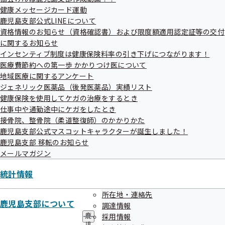
メ
８月10日です
健康メッセージカード運動
ニ
ュ
鹿児島支部公式LINEについて
ー
資格情報のお知らせ（資格確認書）および限度額適用認定証等の交付
に関するお知らせ
インセンティブ制度は健康保険料率の引き下げにつながります！
医療費節約への第一歩 かかりつけ医について
地域医療に関するアンケート
過去のお知らせ一覧
ジェネリック医薬品（後発医薬品）実績リスト
健康保険を使用してケガの治療をするとき
仕事中や通勤途中にケガをしたとき
令和08年07月
接骨院、整骨院（柔道整復師）のかかりかた
鹿児島支部公式マスコットキャラクターが誕生しました！
令和08年06月
鹿児島支部 移転のお知らせ
メールマガジン
令和08年05月
統計情報
令和08年01月
令和07年12月
所在地・連絡先
鹿児島支部について
調達情報
令和07年11月
採用情報
鹿
児