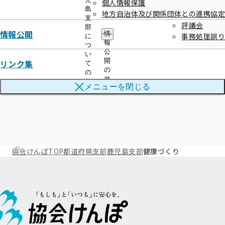
（鹿児島支部版）を作成しました
個人情報保護
島
地方自治体及び関係団体との連携協定
支
評議会
部
情報公開
情
事務処理誤り
に
報
つ
公
い
鹿児島支部 第3期保健事業実施計画
開
リンク集
て
（データヘルス計画）
の
の
サ
サ
メニューを
閉じる
ブ
ブ
メ
メ
ニ
ニ
ュ
ュ
ー
ー
協会けんぽTOP
都道府県支部
鹿児島支部
健康づくり