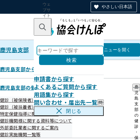
ウェ
やさしい日本語
ブサ
イト
全体
のナ
キーワードで探す
ビ
ゲー
ショ
鹿児島支部
ン
鹿児島支部
メニュー
を開く
検索
鹿児島支部からのお知らせ
申請書から探す
健康づくり
よくあるご質問から探す
鹿児島支部の健診・保健指導のご案内
鹿
用語集から探す
児
島
健診（被保険者）に関するご案内
問い合わせ・届出先一覧
問
支
健診（被扶養者）に関するご案内
い
部
閉じる
特定保健指導に関するご案内
合
の
はじめよう！かごしま健康企業宣言！
わ
健診機関様に関する資料等について
健
せ
診
外部委託業者に関するご案内
・
・
健診実施機関一覧等
届
保