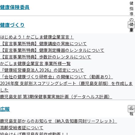
出
健
健康保険委員
先
指
一
導
【宣言事業所特典】健康講座の実施に
覧
の
健康づくり
の
ついて
健
ご
サ
康
案
ブ
づ
内
はじめよう！かごしま健康企業宣言！
メ
く
の
【宣言事業所特典】健康講座の実施について
ニ
り
サ
【宣言事業所特典】健康測定機器のレンタルについて
ュ
の
ブ
【宣言事業所特典】歩数計のレンタルについて
ー
サ
メ
【宣言事業所特典】健康測定機器のレ
ブ
かごしま健康企業宣言 事業所様一覧
ニ
ンタルについて
メ
ュ
『健康経営優良法人2026』の認定について
ニ
ー
「会社の健康づくり研修会」の開催について（動画あり）
ュ
2024年度 支部別スコアリングレポート（鹿児島支部版）を作成しま
ー
した
鹿児島支部 第3期保健事業実施計画（データヘルス計画）
【宣言事業所特典】歩数計のレンタル
について
広報
広
報
の
鹿児島支部からのお知らせ（納入告知書同封リーフレット）
サ
高齢受給者証について
ブ
協会けんぽ鹿児島支部作成動画！！