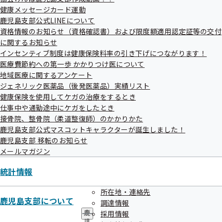
メ
健康メッセージカード運動
ニ
かごしま健康企業宣言 事業所様一覧
ュ
鹿児島支部公式LINEについて
ー
資格情報のお知らせ（資格確認書）および限度額適用認定証等の交付
に関するお知らせ
インセンティブ制度は健康保険料率の引き下げにつながります！
医療費節約への第一歩 かかりつけ医について
地域医療に関するアンケート
『健康経営優良法人2026』の認定につ
ジェネリック医薬品（後発医薬品）実績リスト
いて
健康保険を使用してケガの治療をするとき
仕事中や通勤途中にケガをしたとき
接骨院、整骨院（柔道整復師）のかかりかた
鹿児島支部公式マスコットキャラクターが誕生しました！
鹿児島支部 移転のお知らせ
「会社の健康づくり研修会」の開催に
メールマガジン
ついて（動画あり）
統計情報
所在地・連絡先
鹿児島支部について
調達情報
2024年度 支部別スコアリングレポート
採用情報
鹿
児