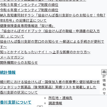
健診項目
メ
リニック
令和５年度インセンティブ制度の順位
ニ
はこちら
ュ
令和６年度インセンティブ制度の順位
住所
高松市扇町1-24-5
ー
納入告知書同封チラシ「協会けんぽ香川支部からのお知らせ：令和7
電話番号
087-851-6688
年8月号」の記事訂正について
高松市
健康保険委員専用情報誌「架け橋」
医療法人福生会 多田羅内科クリニック
「協会けんぽガイドブック（協会けんぽの取組・申請書の記入方
健診項目
法）」について
はこちら
住所
高松市番町3-3-1
協会けんぽ香川支部の窓口のお知らせ ～郵送による手続きが便利で
電話番号
087-861-3730
す～
知っとかナイともったいナイ！ ～上手な医療のかかり方～
高松市
メールマガジン
整形外科 吉峰病院
健診項目
関係機関からのお知らせ
はこちら
住所
高松市番町1-4-13
統計情報
統
電話番号
087-851-8775
計
高松市
情
綾川町における協会けんぽ・国保加入者の医療費と健診結果分析
医療法人社団康生会 高松大林病院
報
ジェネリック医薬品（後発医薬品）実績リストを掲載しました
健診項目
の
香川支部の状況について
はこちら
サ
住所
高松市番町1-10-3
所在地・連絡先
ブ
香川支部について
電話番号
087-862-1231
メ
調達情報
ニ