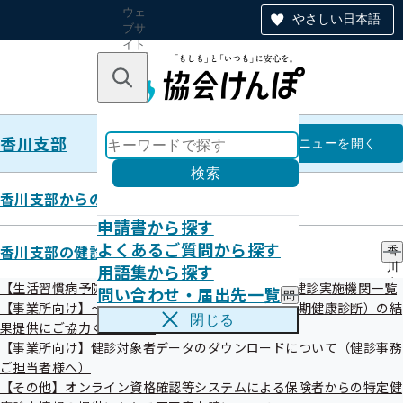
ウェ
やさしい日本語
ブサ
イト
全体
のナ
キーワードで探す
ビ
ゲー
ショ
香川支部
ン
香川支部
メニュー
を開く
検索
香川支部からのお知らせ
申請書から探す
香川支部
よくあるご質問から探す
香川支部の健診・保健指導のご案内
香
用語集から探す
川
特定健診実施機関一覧（ご家族さ
支
【生活習慣病予防健診】令和8年度生活習慣病予防健診実施機関一覧
問い合わせ・届出先一覧
問
部
ま）
【事業所向け】～事業主の皆様へ～事業者健診（定期健康診断）の結
い
の
閉じる
果提供にご協力ください。
合
健
わ
【事業所向け】健診対象者データのダウンロードについて（健診事務
診
せ
・
ご担当者様へ）
・
保
【その他】オンライン資格確認等システムによる保険者からの特定健
絞り込みメニュー
届
健