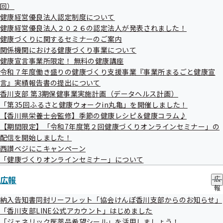
電話番号
087-834-4800
メ
回）
サ
ニ
高松市
ブ
健康経営優良法人認定制度について
ュ
医療法人社団宅光会 リウマチ・腎臓内科 はち
メ
健康経営優良法人２０２６の認定法人が発表されました！
ー
ニ
健診項目
まんクリニック
健康づくりに関するセミナーのご案内
ュ
はこちら
関係機関における健康づくり事業について
ー
住所
高松市宮脇町1-18-11
健康宣言事業所限定！ 無料の健康講座
令和７年度働き盛りの健康づくり支援事業『事業所まるごと健康宣
電話番号
087-862-7878
言』実績報告書の提出について
高松市
香川支部 第3期保健事業実施計画（データヘルス計画）
むらせ内科クリニック
健診項目
「第35回ふるさと健康ウォークin丸亀」を開催しました！
はこちら
【香川県栄養士会監修】季節の健康レシピ＆健康コラム♪
住所
高松市浜ノ町60-65
【期間限定】「令和7年度第２回健康づくりオンラインセミナー」の
電話番号
087-813-7333
配信を開始しました！
高松市
西讃ベジにこキャンペーン
田渕医院
健診項目
「健康づくりオンラインセミナー」について
はこちら
住所
高松市扇町1-25-25
広報
広
報
電話番号
087-821-3091
の
納入告知書同封リーフレット「協会けんぽ香川支部からのお知らせ」
高松市
サ
「香川支部LINE公式アカウント」はじめました
医療法人社団慈和会 高松ささき内科 ハートク
ブ
「ジェネリック医薬品希望シール」を活用しましょう！