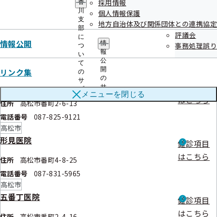
高松市
採用情報
香
ュ
川
一般財団法人 三宅医学研究所附属 セントラル
個人情報保護
ー
支
健診項目
地方自治体及び関係団体との連携協定
パーククリニック
部
評議会
はこちら
に
情報公開
情
事務処理誤り
住所
高松市番町1-10-16
つ
報
い
電話番号
087-863-4560
公
て
開
リンク集
高松市
の
の
サ
医療法人社団 とみおか内科クリニック
健診項目
サ
ブ
メニューを
閉じる
ブ
メ
はこちら
住所
高松市番町2-6-13
メ
ニ
ニ
ュ
電話番号
087-825-9121
ュ
ー
高松市
ー
形見医院
健診項目
はこちら
住所
高松市番町4-8-25
電話番号
087-831-5965
高松市
五番丁医院
健診項目
はこちら
住所
高松市番町2-4-16