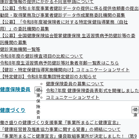
康診査情報の提供にかかる不同意申請について
出
指
【公募】令和８年度事業者健診データの提供に係る提供依頼書の提出
先
導
一
勧奨・取得業務及び事業者健診データ作成業務委託機関の募集
の
覧
ご
【公募】「令和8年度被保険者に対する特定保健指導業務（自社
の
案
用）」の委託機関の募集
検索結果
467件
サ
内
【公募】全国健康保険協会管掌健康保険 生活習慣病予防健診等の委
ブ
の
1件 - 20件表示
1件から20件目を表示しています
メ
託機関の募集
サ
ニ
ブ
健診実施機関一覧等
ュ
〇＝対応可 ×＝対応不可
メ
令和8年度の健診検査項目の比較について
ー
ニ
令和8年度生活習慣病予防健診等対象者年齢一覧表はこちら
ュ
健診実施機関情報
健診項目
【健診・特定保健指導実施機関向け】コミュニケーションサイト
ー
高松市
【特定健診】令和8年度集団特定健診のお知らせ
医療法人社団 翼医院
健康保険委員の募集について
健診項目
健康保険委員
令和7年度 健康保険委員表彰式を開催しました
健
はこちら
住所
高松市茜町16-12
康
コミュニケーションサイト
保
電話番号
087-837-5800
険
健康づくり
健
高松市
委
康
八幡前三好医院
員
健診項目
づ
働き盛りの健康づくり支援事業『事業所まるごと健康宣言』
の
く
はこちら
「健康経営普及推進協力事業に関する覚書」の締結について
サ
住所
高松市宮脇町1-31-5
り
ブ
「事業所まるごと健康宣言」優良取組事業所が決定しました！（第9
の