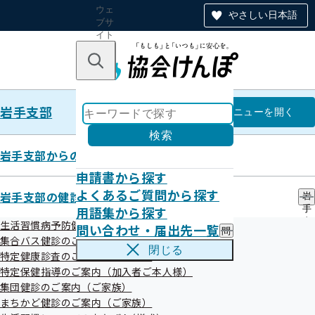
ウェ
やさしい日本語
ブサ
イト
全体
のナ
キーワードで探す
ビ
ゲー
ショ
岩手支部
ン
岩手支部
メニュー
を開く
検索
岩手支部からのお知らせ
申請書から探す
健康づくり
よくあるご質問から探す
岩手支部の健診・保健指導のご案内
岩
用語集から探す
手
支
生活習慣病予防健診のご案内（加入者ご本人様）
問い合わせ・届出先一覧
問
部
集合バス健診のご案内
い
の
閉じる
特定健康診査のご案内（ご家族）
合
元気な企業に健康な社員！「いわて健
健
わ
特定保健指導のご案内（加入者ご本人様）
診
康経営宣言」にご登録をお願いします
せ
・
集団健診のご案内（ご家族）
・
保
まちかど健診のご案内（ご家族）
届
健