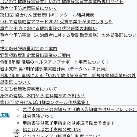
【いわて健康経営宣言】いわて健康経営宣言事業所専用サイト
ュ
重症化予防対策事業について
重症化予防対策事業について
ー
第11回 協会けんぽ健康川柳コンクール結果発表
いわて健康経営アワード2024 受賞事業所が決定しました
重症化予防における健診事後の状況確認のお願い
重症化予防事業（未治療者に対する受診勧奨業務）の外部委託につい
て
第11回 協会けんぽ健康川柳コンクール
推定塩分摂取量測定のご案内
結果発表
野菜摂取度測定器貸出事業のご案内
令和8年度 職場のヘルスアップサポート事業について！
岩手支部 第3期保健事業実施計画（データヘルス計画）
令和7年度 電話による「いわて健康経営宣言」新規登録勧奨業務の外
部委託について
こども健康教育事業について
いわて健康経営アワード2024 受賞事業
身体の健康、お口から 歯科健診のお知らせ
所が決定しました
第12回 協会けんぽ川柳コンクール作品募集！
岩手支部からのお知らせ（納入告知書同封リーフレット）
広報
社会保険いわて
申請書等は電子申請または郵送で提出できます
協会けんぽ岩手支部公式LINE
重症化予防における健診事後の状況確
広
インセンティブ（報奨金）制度について