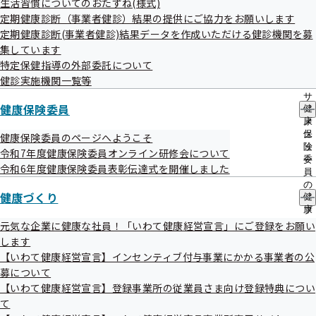
生活習慣についてのおたずね(様式)
出
指
定期健康診断（事業者健診）結果の提供にご協力をお願いします
先
導
一
【いわて健康経営宣言】インセンティ
定期健康診断(事業者健診)結果データを作成いただける健診機関を募
の
覧
ご
集しています
ブ付与事業にかかる事業者の公募につ
の
案
特定保健指導の外部委託について
いて
サ
内
健診実施機関一覧等
ブ
の
メ
サ
ニ
健康保険委員
健
ブ
ュ
康
メ
ー
保
ニ
【いわて健康経営宣言】登録事業所の
健康保険委員のページへようこそ
険
ュ
令和7年度健康保険委員オンライン研修会について
従業員さま向け登録特典について
委
ー
令和6年度健康保険委員表彰伝達式を開催しました
員
の
健康づくり
健
サ
康
ブ
づ
メ
元気な企業に健康な社員！「いわて健康経営宣言」にご登録をお願い
【いわて健康経営宣言】いわて健康経
く
ニ
します
り
ュ
営宣言事業所専用サイト
【いわて健康経営宣言】インセンティブ付与事業にかかる事業者の公
の
ー
募について
サ
ブ
【いわて健康経営宣言】登録事業所の従業員さま向け登録特典につい
メ
て
ニ