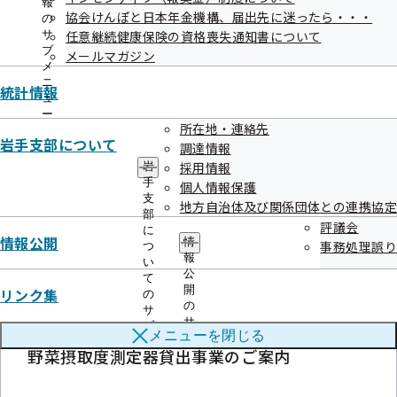
認のお願い
報
協会けんぽと日本年金機構、届出先に迷ったら・・・
の
サ
任意継続健康保険の資格喪失通知書について
ブ
メールマガジン
メ
ニ
統計情報
ュ
重症化予防事業（未治療者に対する受
ー
診勧奨業務）の外部委託について
所在地・連絡先
岩手支部について
調達情報
採用情報
岩
手
個人情報保護
支
地方自治体及び関係団体との連携協定
部
評議会
に
推定塩分摂取量測定のご案内
情報公開
情
事務処理誤り
つ
報
い
公
て
開
リンク集
の
の
サ
サ
ブ
メニューを
閉じる
ブ
メ
野菜摂取度測定器貸出事業のご案内
メ
ニ
ニ
ュ
ュ
ー