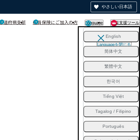
やさしい日本語
都道府県支部
船員保険にご加入の方
Language
閲覧支援ツール
English
Languageを閉じる
简体中文
繁體中文
한국어
Tiếng Việt
Tagalog / Filipino
Português