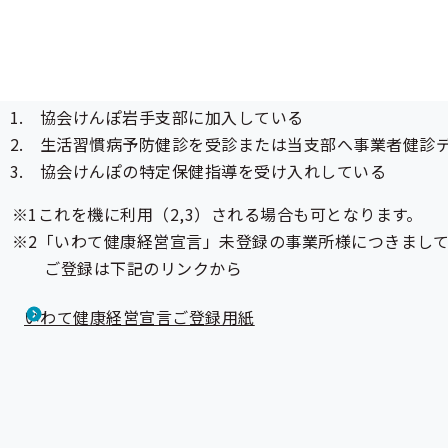
お申し込みいただける条件
以下の1～3の条件を全て満たす事業所様
協会けんぽ岩手支部に加入している
生活習慣病予防健診
を受診または当支部へ事業者健診
協会けんぽの
特定保健指導
を受け入れしている
これを機に利用（2,3）される場合も可となります。
「いわて健康経営宣言」未登録の事業所様につきまし
ご登録は下記のリンクから
いわて健康経営宣言ご登録用紙