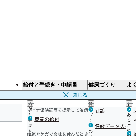
給付と手続き・申請書
健康づくり
よ
給付と手続き
健康づくり
よ
閉じる
給
健
よ
マイナ保険証等を提示して治療を受けるとき
付
康
健診
く
と
づ
あ
療養の給付
手
く
る
岩手支部
健診データの提供
続
り
ご
き
の
質
病気やケガで会社を休んだとき