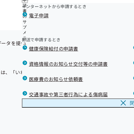
申
ュ
令和8年度 職場のヘルスアップサポート事業について！
つ
公
インターネットから申請するとき
請
ー
い
岩手支部 第3期保健事業実施計画（データヘルス計画）
開
リンク集
書
電子申請
て
の
の
令和7年度 電話による「いわて健康経営宣言」新規登録
の
サ
サ
委託について
サ
ブ
ブ
こども健康教育事業について
ブ
メ
メ
メ
身体の健康、お口から 歯科健診のお知らせ
ニ
ニ
郵送で申請するとき
ニ
データを提供している
ュ
第12回 協会けんぽ川柳コンクール作品募集！
ュ
ュ
健康保険給付の申請書
ー
ー
ー
資格情報のお知らせ交付等の申請書
ては、「いわて健康経営宣言」にご登録いただくことでご利用
医療費のお知らせ依頼書
交通事故や第三者行為による傷病届