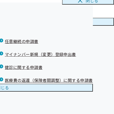
閉じる
勧奨業務の外部
メニューを
閉じる
任意継続の申請書
マイナンバー新規（変更）登録申出書
可能となります。
健診に関する申請書
医療費の返還（保険者間調整）に関する申請書
閉じる