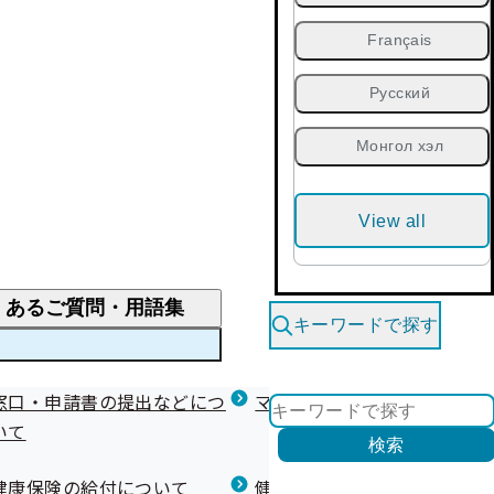
Français
Русский
Монгол хэл
View all
くあるご質問・用語集
キーワードで探す
くあるご質問
窓口・申請書の提出などにつ
医療費が高額になりそう・なったとき
健診を受けた後の健康づくり
マイナ保険証等関連について
いて
限度額適用認定・高額療養費・高額介護合算
検索
について
健康宣言（コラボヘルス）
健康保険の給付について
健康保険任意継続制度（退職
医療費の全額を負担したとき