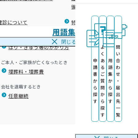
広報）
健康づくりコラム
後の健康保険）について
療養費
閉じる
健診について
特定保健指導について
海外で急な病気にかかり治療を受けたとき
て！
用語集
海外療養費
閉じる
はり・きゅう等のかかり方
よ
問
く
い
登録をお願いし
申
あ
用
合
ご本人・ご家族が亡くなったとき
いします
請
る
語
わ
る事業者の公募
埋葬料・埋葬費
実施しております。
健診機関を募集
）
書
ご
集
せ
か
質
か
・
録特典について
会社を退職するとき
ら
問
ら
届
サイト
！
探
か
探
出
任意継続
す
ら
す
先
探
一
た
す
覧
部委託について