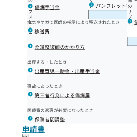
の
サ
問
岩手支部からのお知らせ
パンフレット等（
傷病手当金
サ
ブ
の
ブ
メ
サ
生活習慣病予防健診のご案内（加入者ご本人様）
メ
ニ
ブ
病気やケガで医師の指示により移送されたとき
岩手支部の健診・保健指導のご案内
ニ
ュ
岩
メ
集合バス健診のご案内
アップサポート事業につい
ュ
ー
手
ニ
移送費
特定健康診査のご案内（ご家族）
ー
支
ュ
健康保険委員のページへようこそ
特定保健指導のご案内（加入者ご本人様）
部
ー
健康保険委員
健
令和7年度健康保険委員オンライン研修会について
集団健診のご案内（ご家族）
の
柔道整復師のかかり方
康
令和6年度健康保険委員表彰伝達式を開催しました
健
まちかど健診のご案内（ご家族）
保
元気な企業に健康な社員！「いわて健康経営宣言」にご
診
生活習慣についてのおたずね(様式)
険
健康づくり
健
ます
出産する・したとき
・
委
定期健康診断（事業者健診）結果の提供にご協力をお願
康
【いわて健康経営宣言】インセンティブ付与事業にかか
保
員
出産育児一時金・出産手当金
づ
事業所様を応援する「職場のヘルスアップサポート事業」を
定期健康診断(事業者健診)結果データを作成いただける
岩手支部からのお知らせ（納入告知書同封リーフレット
健
について
の
く
広報
広
しています
社会保険いわて
指
による健康講座を無料でご利用いただけます。
サ
【いわて健康経営宣言】登録事業所の従業員さま向け登
り
報
導
特定保健指導の外部委託について
申請書等は電子申請または郵送で提出できます
ブ
事故にあったとき
の
【いわて健康経営宣言】いわて健康経営宣言事業所専用
らない・・・」→そんな時には是非本事業をご活用ください
の
の
メ
健診実施機関一覧等
協会けんぽ岩手支部公式LINE
サ
重症化予防対策事業について
サ
統計情報
第三者行為による傷病届
ご
ニ
ブ
インセンティブ（報奨金）制度について
ブ
案
第11回 協会けんぽ健康川柳コンクール結果発表
ュ
メ
メ
協会けんぽと日本年金機構、届出先に迷ったら・・・
内
いわて健康経営アワード2024 受賞事業所が決定しまし
ー
所在地・連絡先
ニ
医療費の返還が必要になったとき
ニ
の
任意継続健康保険の資格喪失通知書について
岩手支部について
岩
重症化予防における健診事後の状況確認のお願い
調達情報
ュ
ュ
サ
メールマガジン
保険者間調整
手
ー
重症化予防事業（未治療者に対する受診勧奨業務）の外
採用情報
ー
ブ
支
評議会
申請書
推定塩分摂取量測定のご案内
個人情報保護
メ
部
情報公開
情
事務処理誤り
ニ
野菜摂取度測定器貸出事業のご案内
地方自治体及び関係団体との連携協定
に
報