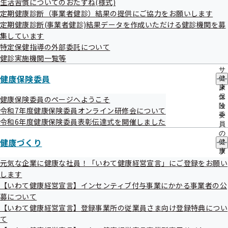
生活習慣についてのおたずね(様式)
出
指
応募者の皆さま、最終審査にご協力いただいた健康保険委員
定期健康診断（事業者健診）結果の提供にご協力をお願いします
先
導
一
定期健康診断(事業者健診)結果データを作成いただける健診機関を募
の
の皆さま、ありがとうございました。
覧
ご
集しています
の
案
特定保健指導の外部委託について
サ
内
健診実施機関一覧等
ブ
の
メ
サ
ニ
健康保険委員
健
ブ
ュ
康
メ
ー
保
ニ
健康保険委員のページへようこそ
最優秀賞
険
ュ
令和7年度健康保険委員オンライン研修会について
委
ー
令和6年度健康保険委員表彰伝達式を開催しました
員
の
暑さ増す 私のお腹は 厚さ増す（盛岡市 食欲旺盛様）
健康づくり
健
サ
康
ブ
づ
メ
元気な企業に健康な社員！「いわて健康経営宣言」にご登録をお願い
く
ニ
します
り
ュ
【いわて健康経営宣言】インセンティブ付与事業にかかる事業者の公
の
ー
募について
サ
ブ
【いわて健康経営宣言】登録事業所の従業員さま向け登録特典につい
優秀賞
メ
て
ニ