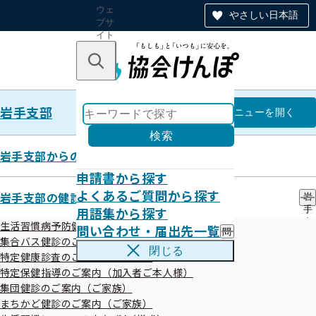
ウェ
やさしい日本語
ブサ
イト
全体
のナ
キーワードで探す
ビ
ゲー
ショ
岩手支部
ン
岩手支部
メニュー
を開く
検索
岩手支部からのお知らせ
申請書から探す
第11回 協会けんぽ健康川柳コン
よくあるご質問から探す
岩手支部の健診・保健指導のご案内
岩
用語集から探す
手
クール結果発表
支
生活習慣病予防健診のご案内（加入者ご本人様）
問い合わせ・届出先一覧
問
部
集合バス健診のご案内
い
の
閉じる
特定健康診査のご案内（ご家族）
合
健
令和07年10月08日
わ
特定保健指導のご案内（加入者ご本人様）
診
せ
・
集団健診のご案内（ご家族）
354作品の応募の中から、最優秀賞1点、優秀賞3点、審査員
・
保
まちかど健診のご案内（ご家族）
届
健
特別賞6点の合計10点の作品が選出されました。