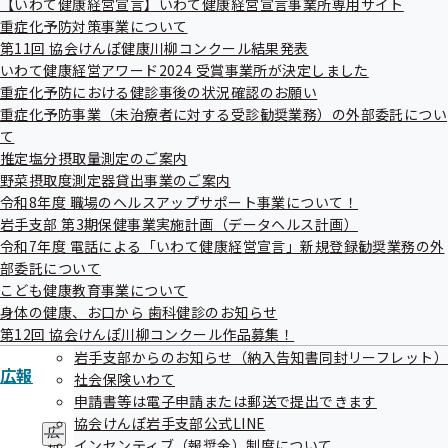
【いわて健康経営宣言】いわて健康経営宣言事業所専用サイト
ュ
重症化予防対策事業について
ー
健康は 老後の資産 一番目
第11回 協会けんぽ健康川柳コンクール結果発表
糖分は とうぶんいらない そのおなか
いわて健康経営アワード2024 受賞事業所が決定しました
万歩計 病院めぐりで 一万歩
重症化予防における健診事後の状況確認のお願い
重症化予防事業（未治療者に対する受診勧奨業務）の外部委託につい
て
推定塩分摂取量測定のご案内
野菜摂取度測定器貸出事業のご案内
令和8年度 職場のヘルスアップサポート事業について！
岩手支部 第3期保健事業実施計画（データヘルス計画）
審査員特別賞
令和7年度 電話による「いわて健康経営宣言」新規登録勧奨業務の外
部委託について
こども健康教育事業について
醤油差し 持った瞬間 妻の視線
身体の健康、お口から 歯科健診のお知らせ
明日こそと 思った今日も 日が暮れる
第12回 協会けんぽ川柳コンクール作品募集！
岩手支部からのお知らせ（納入告知書同封リーフレット）
手料理も 愛が濃いほど 味うすく
広報
社会保険いわて
走るぞと クツを買って 満足し
申請書等は電子申請または郵送で提出できます
健康に 近道はなし 地道だけ
協会けんぽ岩手支部公式LINE
広
野菜作り 手塩にかけて 塩かけず
インセンティブ（報奨金）制度について