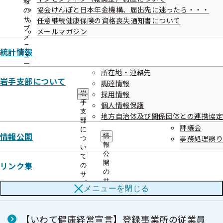
報
協会けんぽと日本年金機構、届出先に迷ったら・・・
の
サ
任意継続健康保険の資格喪失通知書について
ブ
メールマガジン
メ
ニ
統計情報
ュ
ー
所在地・連絡先
岩手支部について
健康づくり
調達情報
採用情報
岩
手
個人情報保護
支
地方自治体及び関係団体との連携協定
元気な企業に健康な社員！「いわて健康経営
部
評議会
に
宣言」にご登録をお願いします
情報公開
情
事務処理誤り
つ
報
い
公
て
開
リンク集
の
【いわて健康経営宣言】インセンティブ付与
の
サ
事業にかかる事業者の公募について
サ
ブ
メニューを
閉じる
ブ
メ
メ
ニ
ニ
ュ
【いわて健康経営宣言】登録事業所の従業員
ュ
ー