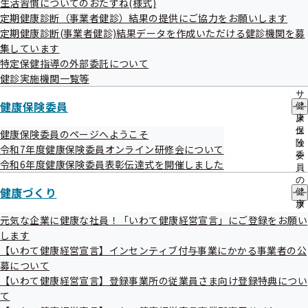
生活習慣についてのおたずね(様式)
協会けんぽ岩手支部では、「いわて健康経営宣言」にご登録
出
指
定期健康診断（事業者健診）結果の提供にご協力をお願いします
先
導
いただいた事業所の従業員さま向けに以下のような特典を用
一
定期健康診断(事業者健診)結果データを作成いただける健診機関を募
の
意しております。
覧
ご
集しています
の
案
特定保健指導の外部委託について
サ
内
「いわて健康経営宣言」の概要等について
健診実施機関一覧等
ブ
の
メ
サ
ニ
健康保険委員
健
ブ
ュ
康
メ
ー
保
ニ
健康保険委員のページへようこそ
険
ュ
令和7年度健康保険委員オンライン研修会について
委
ー
令和6年度健康保険委員表彰伝達式を開催しました
員
の
特典のご利用方法
健康づくり
健
サ
康
ブ
づ
メ
元気な企業に健康な社員！「いわて健康経営宣言」にご登録をお願い
「いわて健康経営宣言事業所Web画面」もしくは「いわて健
く
ニ
します
り
康経営宣言事業所在籍証明書」（令和7年12月1日までは健
ュ
【いわて健康経営宣言】インセンティブ付与事業にかかる事業者の公
の
ー
康保険証でも可）及び「いわて健康経営宣言書の写し」か
募について
サ
ブ
【いわて健康経営宣言】登録事業所の従業員さま向け登録特典につい
「ロゴマークが印刷された名刺」を提示してください。
メ
て
ニ