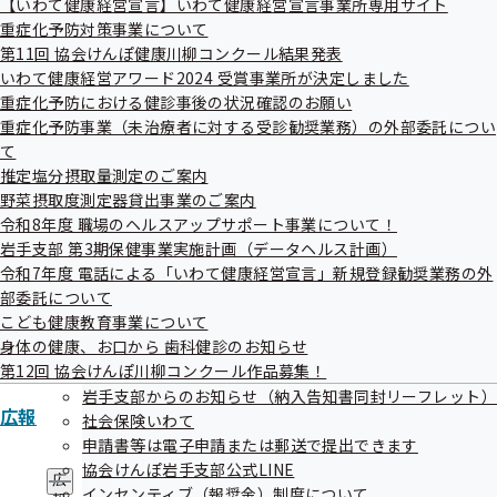
【いわて健康経営宣言】いわて健康経営宣言事業所専用サイト
ュ
重症化予防対策事業について
ー
提携先の温泉での割引
第11回 協会けんぽ健康川柳コンクール結果発表
いわて健康経営アワード2024 受賞事業所が決定しました
重症化予防における健診事後の状況確認のお願い
重症化予防事業（未治療者に対する受診勧奨業務）の外部委託につい
『つなぎ温泉 ホテル愛真館』【盛岡市 繋 字塗
て
推定塩分摂取量測定のご案内
沢40-4】
野菜摂取度測定器貸出事業のご案内
令和8年度 職場のヘルスアップサポート事業について！
日帰り入浴料
岩手支部 第3期保健事業実施計画（データヘルス計画）
令和7年度 電話による「いわて健康経営宣言」新規登録勧奨業務の外
→100円割引
部委託について
こども健康教育事業について
身体の健康、お口から 歯科健診のお知らせ
第12回 協会けんぽ川柳コンクール作品募集！
『つなぎ温泉 ホテル紫苑』【盛岡市 繋 字湯ノ
岩手支部からのお知らせ（納入告知書同封リーフレット）
広報
舘74-2】
社会保険いわて
申請書等は電子申請または郵送で提出できます
協会けんぽ岩手支部公式LINE
温泉入浴料
広
インセンティブ（報奨金）制度について