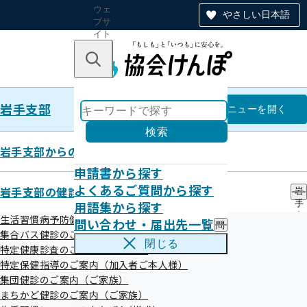
ウェ
やさしい日本語
ブサ
イト
全体
のナ
キーワードで探す
ビ
ゲー
ショ
岩手支部
ン
岩手支部
メニュー
を開く
検索
岩手支部からのお知らせ
申請書から探す
【いわて健康経営宣言】登録事業
よくあるご質問から探す
岩手支部の健診・保健指導のご案内
岩
用語集から探す
手
所の従業員さま向け登録特典につ
支
生活習慣病予防健診のご案内（加入者ご本人様）
問い合わせ・届出先一覧
問
部
いて
集合バス健診のご案内
い
の
閉じる
特定健康診査のご案内（ご家族）
合
健
わ
特定保健指導のご案内（加入者ご本人様）
診
せ
・
集団健診のご案内（ご家族）
令和8年6月1日
・
保
まちかど健診のご案内（ご家族）
届
健