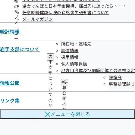
報
協会けんぽと日本年金機構、届出先に迷ったら・・・
の
通常料金：大人1,000円・小人600円
サ
任意継続健康保険の資格喪失通知書について
→特別料金：大人900円・小人500円
ブ
メールマガジン
メ
ニ
統計情報
ュ
『新鉛温泉 結びの宿 愛隣館』【花巻市 鉛 字西
ー
所在地・連絡先
岩手支部について
鉛23】
調達情報
採用情報
岩
手
個人情報保護
日帰り温泉入浴料
支
地方自治体及び関係団体との連携協定
部
評議会
通常料金：大人1,200円・小人600円
に
情報公開
情
事務処理誤り
つ
→特別料金：大人1,000円・小人500円
報
い
公
て
開
リンク集
利用時間…10:00～13:30（最終入館12:30）、14:00～
の
の
サ
19:00（最終入館18:00）
サ
ブ
メニューを
閉じる
ブ
利用は本人含む2名まで
メ
メ
ニ
ニ
ュ
ュ
ー