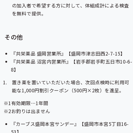
の加入者で希望する方に対して、体組成計による検査
を無料で提供。
その他
『共栄薬品 盛岡営業所』【盛岡市津志田西2-7-15】
『共栄薬品 沼宮内営業所』【岩手郡岩手町五日市10-6-
8】
置き薬を置いていただいた場合、次回点検時に利用可
能な1,000円割引クーポン（500円×2枚）を進呈。
有効期限…1年間
お釣りは出ません
『カーブス盛岡本宮サンデー』【盛岡市本宮5丁目16-
53】