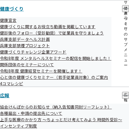
サ
健康づくり
ブ
健
メ
康
ニ
づ
健康宣言
ュ
く
健康づくりに関するお役立ち動画を掲載しています
ー
り
健診後のフォロー（受診勧奨）で従業員を守りましょう
の
兵庫支部データヘルス計画
サ
ブ
兵庫支部禁煙プロジェクト
メ
健康づくりチャレンジ企業アワード
ニ
令和8年度 メンタルヘルスセミナーの配信を開始しました！
ュ
関係団体のセミナーについて
ー
令和8年度 健康経営セミナーを開催します！
心と体の健康づくりセミナー（若手従業員対象）のご案内
4コマレシピ
広報
広
報
の
協会けんぽからのお知らせ（納入告知書同封リーフレット）
サ
各種届出・申請の提出先について
ブ
上手な医療のかかり方 ～ちょっとだけ考えてみよう 時間外受診～
メ
インセンティブ制度
ニ