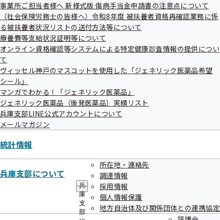
ュ
事業所ご担当者様へ 新様式版 傷病手当金申請書の注意点について
ー
（社会保険労務士の皆様へ）令和8年度 被扶養者資格再確認業務に係
る被扶養者状況リストの送付方法等について
療養費等支給状況証明等について
オンライン資格確認等システムによる特定健康診査情報の提供につい
て
ヴィッセル神戸のマスコットを使用した「ジェネリック医薬品希望
シール」
マンガでわかる！「ジェネリック医薬品」
ジェネリック医薬品（後発医薬品）実績リスト
兵庫支部LINE公式アカウントについて
メールマガジン
統計情報
所在地・連絡先
兵庫支部について
調達情報
採用情報
兵
庫
個人情報保護
支
地方自治体及び関係団体との連携協定
部
評議会