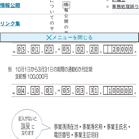
に
情報公開
情
事務処理誤り
つ
報
い
公
て
開
リンク集
の
の
サ
サ
ブ
メニューを
閉じる
ブ
メ
メ
ニ
ニ
ュ
ュ
ー
ー