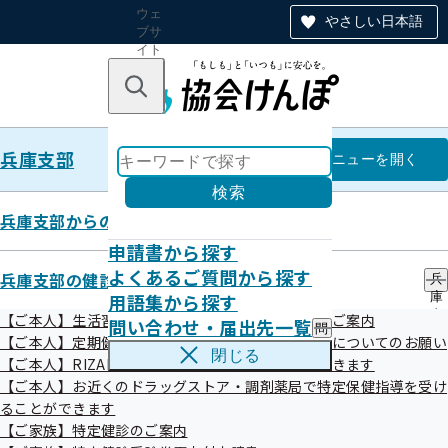
ウェ
やさしい日本語
ブサ
イト
全体
のナ
キーワードで探す
ビ
ゲー
ショ
兵庫支部
ン
兵庫支部
メニュー
を開く
検索
兵庫支部からのお知らせ
申請書から探す
事業所ご担当者様へ 新様式版 傷
よくあるご質問から探す
兵庫支部の健診・保健指導のご案内
兵
用語集から探す
庫
病手当金申請書の注意点について
支
【ご本人】生活習慣病予防健診・人間ドック健診のご案内
問い合わせ・届出先一覧
問
部
【ご本人】定期健康診断（事業者健診）結果の提供についてのお願い
い
の
閉じる
【ご本人】RIZAPで特定保健指導を受けることができます
合
健
令和05年03月28日
わ
【ご本人】お近くのドラッグストア・調剤薬局で特定保健指導を受け
診
せ
・
ることができます
・
保
【ご家族】特定健診のご案内
届
健