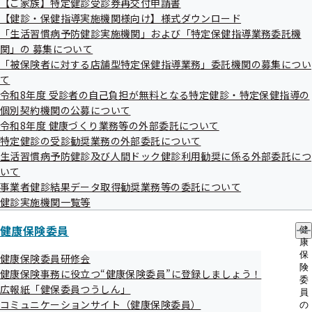
【ご家族】特定健診受診券再交付申請書
出
指
【健診・保健指導実施機関様向け】様式ダウンロード
先
導
一
「生活習慣病予防健診実施機関」および「特定保健指導業務委託機
の
覧
ご
関」の 募集について
の
案
「被保険者に対する店舗型特定保健指導業務」委託機関の募集につい
サ
内
て
ブ
の
メ
令和8年度 受診者の自己負担が無料となる特定健診・特定保健指導の
サ
ニ
ブ
個別契約機関の公募について
ュ
メ
令和8年度 健康づくり業務等の外部委託について
ー
ニ
特定健診の受診勧奨業務の外部委託について
ュ
生活習慣病予防健診及び人間ドック健診利用勧奨に係る外部委託につ
ー
いて
事業者健診結果データ取得勧奨業務等の委託について
健診実施機関一覧等
健康保険委員
健
康
保
健康保険委員研修会
険
健康保険事務に役立つ“健康保険委員”に登録しましょう！
委
広報紙「健保委員つうしん」
員
コミュニケーションサイト（健康保険委員）
の