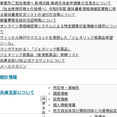
ュ
事業所ご担当者様へ 新様式版 傷病手当金申請書の注意点について
ー
（社会保険労務士の皆様へ）令和8年度 被扶養者資格再確認業務に係
0120-437-850
る被扶養者状況リストの送付方法等について
療養費等支給状況証明等について
オンライン資格確認等システムによる特定健康診査情報の提供につい
て
具体的な委託業務内容
ヴィッセル神戸のマスコットを使用した「ジェネリック医薬品希望
シール」
マンガでわかる！「ジェネリック医薬品」
兵庫支部加入事業所に対する事業者健診（定期健診）結果お
ジェネリック医薬品（後発医薬品）実績リスト
よび提供依頼書の提出依頼業務、健診結果データ提供契約機
兵庫支部LINE公式アカウントについて
関に対する事業者健診（定期健診）結果の提供依頼業務
メールマガジン
統計情報
委託期間
所在地・連絡先
兵庫支部について
調達情報
令和8年4月1日から令和9年3月31日まで
採用情報
兵
庫
個人情報保護
支
地方自治体及び関係団体との連携協定
部
評議会