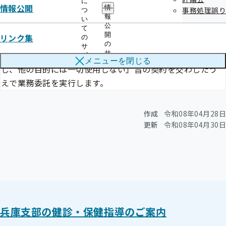
個人情報の取り扱い
に
情報公開
情
事務処理誤り
つ
報
い
公
当該業務委託に当たり、委託健診機関に協会けんぽが保有す
て
開
リンク集
の
る個人情報を提供いたしますが、協会けんぽ兵庫支部と委
の
サ
サ
託業者の間で「委託業務の遂行上必要な範囲に限り使用
ブ
メニューを
閉じる
ブ
メ
し、他の目的には一切使用しない」旨の契約を交わしたう
メ
ニ
ニ
えで業務委託を実行します。
ュ
ュ
ー
ー
作成
令和08年04月28日
更新
令和08年04月30日
兵庫支部の健診・保健指導のご案内