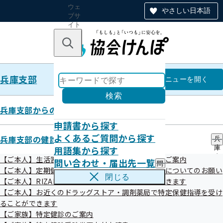
ウェ
やさしい日本語
ブサ
イト
全体
のナ
キーワードで探す
ビ
ゲー
ショ
兵庫支部
ン
兵庫支部
メニュー
を開く
検索
兵庫支部からのお知らせ
申請書から探す
事業者健診結果データ取得勧奨業
よくあるご質問から探す
兵庫支部の健診・保健指導のご案内
兵
用語集から探す
庫
務等の委託について
支
【ご本人】生活習慣病予防健診・人間ドック健診のご案内
問い合わせ・届出先一覧
問
部
【ご本人】定期健康診断（事業者健診）結果の提供についてのお願い
い
の
閉じる
【ご本人】RIZAPで特定保健指導を受けることができます
合
健
協会けんぽ兵庫支部では、加入者の健康保持増進および健康
わ
【ご本人】お近くのドラッグストア・調剤薬局で特定保健指導を受け
診
意識の向上と生活習慣病の発症・重症化の予防を図ることを
せ
・
ることができます
・
保
目的として、
生活習慣病予防健診
の増進および高齢者医療の
【ご家族】特定健診のご案内
届
健