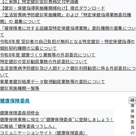
【ご家族】特定健診受診券再交付申請書
確保に関する法律に基づいた事業者健診（定期健診）結果
出
指
【健診・保健指導実施機関様向け】様式ダウンロード
先
導
データの取得に取り組んでおります。
一
「生活習慣病予防健診実施機関」および「特定保健指導業務委託機
の
覧
ご
関」の 募集について
それに伴いまして、以下の業務について下記事業者に業務委
の
案
「被保険者に対する店舗型特定保健指導業務」委託機関の募集につい
サ
内
託しております。
て
ブ
の
メ
令和8年度 受診者の自己負担が無料となる特定健診・特定保健指導の
サ
つきましては、委託業者よりご連絡がありました際は何卒ご
ニ
ブ
個別契約機関の公募について
ュ
理解・ご協力賜りますようお願い申し上げます。
メ
令和8年度 健康づくり業務等の外部委託について
ー
ニ
特定健診の受診勧奨業務の外部委託について
ュ
生活習慣病予防健診及び人間ドック健診利用勧奨に係る外部委託につ
ー
いて
事業者健診結果データ取得勧奨業務等の委託について
健診実施機関一覧等
健康保険委員
兵庫支部加入事業所および健診結果データ
健
康
提供契約機関に対する、案内文書の発送な
保
健康保険委員研修会
険
らびに電話による連絡等の業務
健康保険事務に役立つ“健康保険委員”に登録しましょう！
委
広報紙「健保委員つうしん」
員
コミュニケーションサイト（健康保険委員）
の