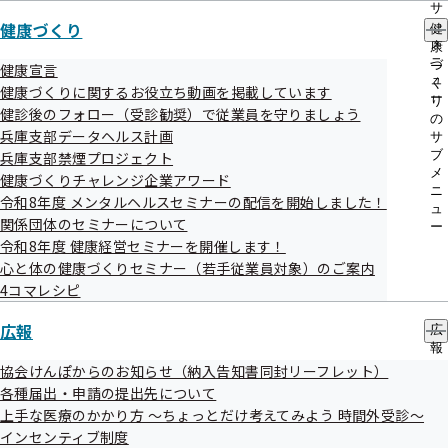
サ
健康づくり
ブ
健
委託業者名
メ
康
ニ
づ
健康宣言
ュ
く
健康づくりに関するお役立ち動画を掲載しています
東京ソフトビジネス株式会社
ー
り
健診後のフォロー（受診勧奨）で従業員を守りましょう
の
兵庫支部データヘルス計画
サ
ブ
兵庫支部禁煙プロジェクト
本社所在地
メ
健康づくりチャレンジ企業アワード
ニ
令和8年度 メンタルヘルスセミナーの配信を開始しました！
ュ
関係団体のセミナーについて
ー
東京都品川区南品川2-2-7 南品川Jビル4階
令和8年度 健康経営セミナーを開催します！
心と体の健康づくりセミナー（若手従業員対象）のご案内
4コマレシピ
事業実施場所
広報
広
報
大阪府大阪市西区靱本町1-6-6 華東ビル1F
の
協会けんぽからのお知らせ（納入告知書同封リーフレット）
サ
各種届出・申請の提出先について
ブ
上手な医療のかかり方 ～ちょっとだけ考えてみよう 時間外受診～
メ
インセンティブ制度
ニ
電話番号