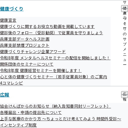
サ
健康づくり
ブ
健
協会けんぽTOP
都道府県支部
兵庫支部
兵庫支部について
メ
康
個人情報保護
ニ
づ
健康宣言
ュ
く
健康づくりに関するお役立ち動画を掲載しています
ー
り
健診後のフォロー（受診勧奨）で従業員を守りましょう
の
兵庫支部データヘルス計画
サ
ブ
兵庫支部禁煙プロジェクト
メ
健康づくりチャレンジ企業アワード
ニ
令和8年度 メンタルヘルスセミナーの配信を開始しました！
ュ
関係団体のセミナーについて
ー
令和8年度 健康経営セミナーを開催します！
心と体の健康づくりセミナー（若手従業員対象）のご案内
連絡先・アクセス
4コマレシピ
本部所在地
都道府県支部所在地
広報
広
報
の
協会けんぽからのお知らせ（納入告知書同封リーフレット）
ご案内
サ
各種届出・申請の提出先について
ブ
上手な医療のかかり方 ～ちょっとだけ考えてみよう 時間外受診～
給付と手続き
申請書
メ
インセンティブ制度
ニ