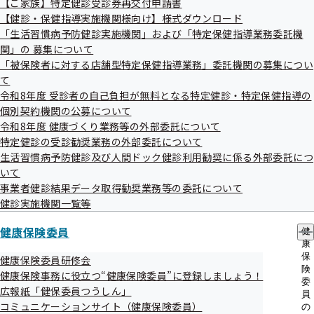
【ご家族】特定健診受診券再交付申請書
出
指
【健診・保健指導実施機関様向け】様式ダウンロード
先
導
兵庫支部について
一
「生活習慣病予防健診実施機関」および「特定保健指導業務委託機
の
覧
ご
関」の 募集について
の
案
「被保険者に対する店舗型特定保健指導業務」委託機関の募集につい
サ
内
所在地・連絡先
て
ブ
の
メ
令和8年度 受診者の自己負担が無料となる特定健診・特定保健指導の
サ
ニ
ブ
個別契約機関の公募について
ュ
メ
令和8年度 健康づくり業務等の外部委託について
調達情報
ー
ニ
特定健診の受診勧奨業務の外部委託について
ュ
生活習慣病予防健診及び人間ドック健診利用勧奨に係る外部委託につ
ー
いて
採用情報
事業者健診結果データ取得勧奨業務等の委託について
健診実施機関一覧等
健康保険委員
個人情報保護
健
康
保
健康保険委員研修会
険
健康保険事務に役立つ“健康保険委員”に登録しましょう！
地方自治体及び関係団体との連携協定
委
広報紙「健保委員つうしん」
員
コミュニケーションサイト（健康保険委員）
の