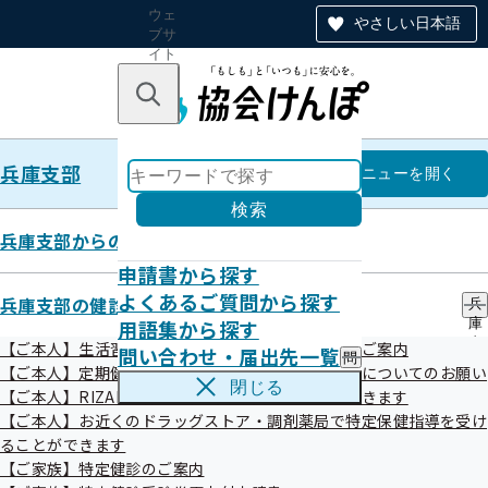
ウェ
やさしい日本語
ブサ
イト
全体
のナ
キーワードで探す
ビ
ゲー
ショ
兵庫支部
ン
兵庫支部
メニュー
を開く
検索
兵庫支部からのお知らせ
申請書から探す
個人情報保護
よくあるご質問から探す
兵庫支部の健診・保健指導のご案内
兵
用語集から探す
庫
支
【ご本人】生活習慣病予防健診・人間ドック健診のご案内
問い合わせ・届出先一覧
問
部
【ご本人】定期健康診断（事業者健診）結果の提供についてのお願い
い
の
閉じる
【ご本人】RIZAPで特定保健指導を受けることができます
合
健
わ
【ご本人】お近くのドラッグストア・調剤薬局で特定保健指導を受け
診
せ
・
ることができます
・
保
【ご家族】特定健診のご案内
届
健