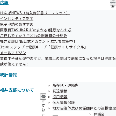
電話番号
0776-36-3667
広報
広
福井市
報
の
けんぽNEWS（納入告知書リーフレット）
福井総合クリニック
サ
健診項目はこちら
インセンティブ制度
ブ
住所
福井市新田塚1-42-1
電子申請のおすすめ
メ
医療費TASUKARU(たすかる)健康なんやざ
ニ
電話番号
0776-25-8260
ュ
ご存じですか？子どもの医療費の仕組み
福井市
ー
福井支部LINE公式アカウント 友だち募集中！
青山クリニック
3つのステップで健康キープ「健康づくりサイクル」
健診項目はこちら
メールマガジン
住所
福井市宝永1-38-15 青山皮膚科２F
業務中や通勤途中のケガ、業務上の要因で病気になった場合は健康保
電話番号
0776-63-6360
険が使えません！
福井市
赤井内科呼吸器クリニック
統計情報
健診項目はこちら
住所
福井市松本2-4-16
所在地・連絡先
福井支部について
調達情報
電話番号
0776-21-0061
採用情報
福
福井市
井
個人情報保護
あすわクリニック
支
地方自治体及び関係団体との連携協定
健診項目はこちら
部
評議会
住所
福井市下馬3-511
に