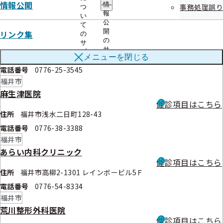
情報公開
情
事務処理誤り
つ
電話番号
0776-34-3600
報
い
福井市
公
て
開
リンク集
安土整形外科医院
の
の
サ
健診項目はこちら
サ
ブ
住所
福井市中央2-7-19
メニューを
閉じる
ブ
メ
メ
電話番号
0776-25-3545
ニ
ニ
ュ
福井市
ュ
ー
麻生津医院
ー
健診項目はこちら
住所
福井市浅水二日町128-43
電話番号
0776-38-3388
福井市
あらい内科クリニック
健診項目はこちら
住所
福井市高柳2-1301 レインボービル5Ｆ
電話番号
0776-54-8334
福井市
荒川整形外科医院
健診項目はこちら