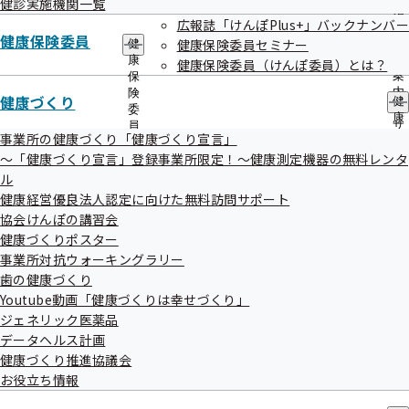
健診実施機関一覧
出
指
先
広報誌「けんぽPlus+」バックナンバー
導
健康保険委員
一
健康保険委員セミナー
の
健
覧
ご
康
健康保険委員（けんぽ委員）とは？
の
案
保
検索結果
275件
サ
内
険
健康づくり
健
ブ
の
委
1件 - 20件表示
1件から20件目を表示しています
康
メ
サ
員
づ
事業所の健康づくり「健康づくり宣言」
ニ
ブ
の
く
ュ
～「健康づくり宣言」登録事業所限定！～健康測定機器の無料レンタ
〇＝対応可 ×＝対応不可
メ
サ
り
ー
ニ
ブ
ル
の
ュ
メ
健診実施機関情報
健診項目
健康経営優良法人認定に向けた無料訪問サポート
サ
ー
ニ
ブ
協会けんぽの講習会
福井市
ュ
メ
健康づくりポスター
福井県予防医学協会付属診療所
ー
ニ
事業所対抗ウォーキングラリー
健診項目はこちら
ュ
歯の健康づくり
住所
福井市和田2-1006
ー
Youtube動画「健康づくりは幸せづくり」
電話番号
0776-23-2777
ジェネリック医薬品
福井市
データヘルス計画
福井赤十字病院
健康づくり推進協議会
健診項目はこちら
お役立ち情報
住所
福井市月見2-4-1