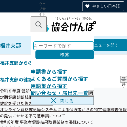
ウェ
やさしい日本語
ブサ
イト
全体
のナ
キーワードで探す
ビ
ゲー
ショ
福井支部
ン
福井支部
メニュー
を開く
検索
福井支部からのお知らせ
申請書から探す
福井支部
よくあるご質問から探す
福井支部の健診・保健指導のご案内
福
用語集から探す
井
特定健診実施機関一覧（ご家族さ
支
令和８年度 健診リーフレット等
問い合わせ・届出先一覧
問
部
ま）
定期健康診断結果データ提供のお願い
い
の
閉じる
健診を受けた後の健康づくり
合
健
わ
オンライン資格確認等システムによる保険者からの特定健康診査情報
診
せ
・
の提供にかかる不同意申請について
・
保
令和8年度 事業者健診結果取得業務の委託について
絞り込みメニュー
届
健