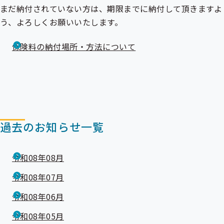
出
まだ納付されていない方は、期限までに納付して頂きますよ
先
う、よろしくお願いいたします。
一
覧
の
保険料の納付場所・方法について
サ
ブ
メ
ニ
ュ
ー
過去のお知らせ一覧
令和08年08月
令和08年07月
令和08年06月
令和08年05月