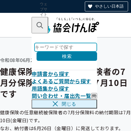
ウェ
やさしい日本語
ブサ
イト
全体
のナ
キーワードで探す
ビ
ゲー
ショ
ン
検索
令和08年06月26日
健康保険の任意継続被保険者の7
申請書から探す
月分保険料の納付期限は7月10日
よくあるご質問から探す
用語集から探す
です
問い合わせ・届出先一覧
問
い
閉じる
合
健康保険の任意継続
被保険者
の7月分保険料の納付期限は7月
わ
せ
10日(金曜日)です。
・
なお、納付書は6月26日（金曜日）に発送しております。
届