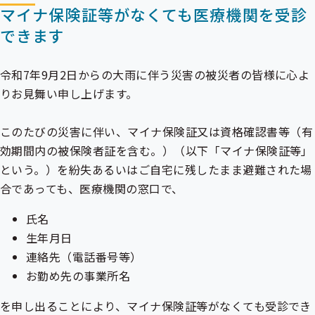
出
マイナ保険証等がなくても医療機関を受診
先
できます
一
覧
の
サ
令和7年9月2日からの大雨に伴う災害の被災者の皆様に心よ
ブ
りお見舞い申し上げます。
メ
ニ
ュ
このたびの災害に伴い、
マイナ保険証
又は
資格確認書
等（有
ー
効期間内の
被保険者
証を含む。）（以下「マイナ保険証等」
という。）を紛失あるいはご自宅に残したまま避難された場
合であっても、医療機関の窓口で、
氏名
生年月日
連絡先（電話番号等）
お勤め先の事業所名
を申し出ることにより、マイナ保険証等がなくても受診でき