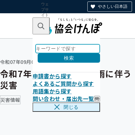
ウェ
やさしい日本語
ブサ
イト
全体
のナ
キーワードで探す
ビ
ゲー
ショ
ン
検索
令和07年09月04日
令和7年9月2日からの大雨に伴う
申請書から探す
災害
よくあるご質問から探す
用語集から探す
問い合わせ・届出先一覧
災害情報
問
い
閉じる
合
わ
せ
・
届