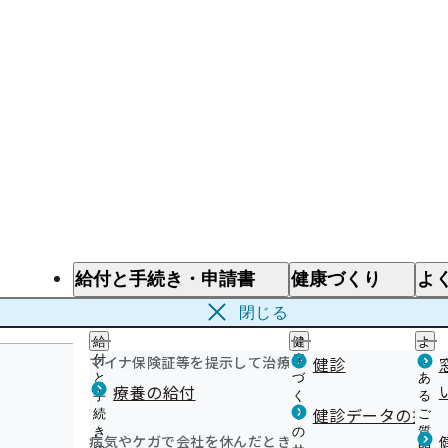
給付と手続き・申請書
健康づくり
よ
給付と手続き
健康づくり
よ
閉じる
給
健
よ
マイナ保険証等を提示して治療を受けるとき
付
康
健診
く
と
づ
あ
療養の給付
手
く
る
健診データの提供
続
り
ご
き
の
質
病気やケガで会社を休んだとき