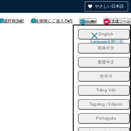
やさしい日本語
都道府県支部
船員保険にご加入の方
Language
閲覧支援ツール
English
Languageを閉じる
简体中文
繁體中文
한국어
Tiếng Việt
Tagalog / Filipino
Português