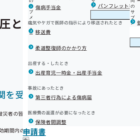
の
サ
問
パンフレット等（
傷病手当金
サ
ブ
の
ブ
メ
サ
気圧と前線による大雨に伴
メ
ニ
ブ
病気やケガで医師の指示により移送されたとき
ニ
ュ
メ
ュ
ー
ニ
移送費
ー
ュ
ー
柔道整復師のかかり方
出産する・したとき
出産育児一時金・出産手当金
事故にあったとき
関を受診できます
第三者行為による傷病届
医療費の返還が必要になったとき
の被災者の皆様に心よりお見舞い申し上げます。
保険者間調整
申請書
効期間内の
被保険者
証を含む。）（以下「マイナ保険証等」