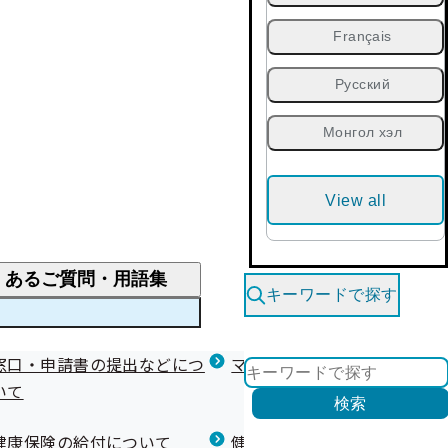
Français
Русский
Монгол хэл
View all
くあるご質問・用語集
キーワードで探す
くあるご質問
窓口・申請書の提出などにつ
医療費が高額になりそう・なったとき
健診を受けた後の健康づくり
マイナ保険証等関連について
いて
限度額適用認定・高額療養費・高額介護合算
検索
について
健康宣言（コラボヘルス）
健康保険の給付について
健康保険任意継続制度（退職
医療費の全額を負担したとき