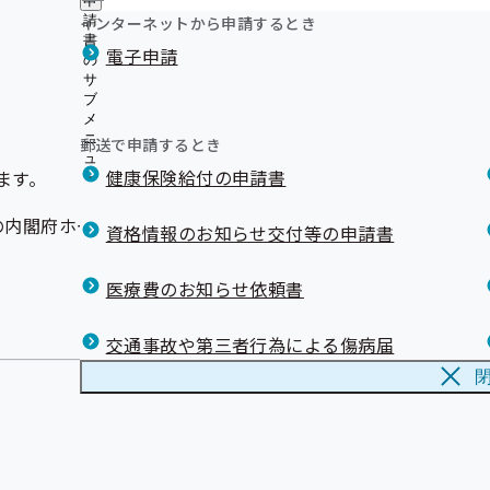
申
インターネットから申請するとき
請
書
電子申請
の
サ
ブ
メ
ニ
郵送で申請するとき
ュ
健康保険給付の申請書
ます。
ー
の内閣府ホームページからご確認ください。
資格情報のお知らせ交付等の申請書
医療費のお知らせ依頼書
交通事故や第三者行為による傷病届