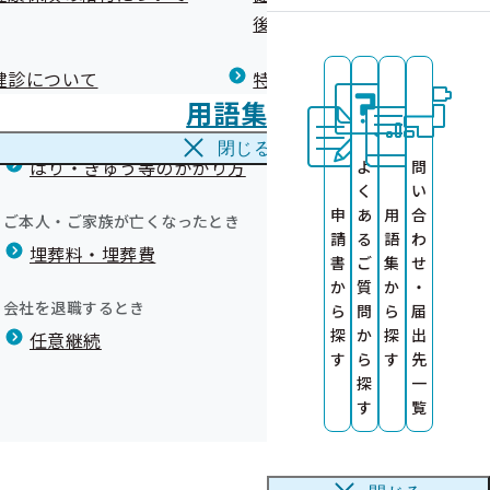
広報）
健康づくりコラム
後の健康保険）について
療養費
閉じる
う災害
健診について
特定保健指導について
海外で急な病気にかかり治療を受けたとき
用語集
海外療養費
閉じる
はり・きゅう等のかかり方
よ
問
く
い
申
あ
用
合
ご本人・ご家族が亡くなったとき
請
る
語
わ
埋葬料・埋葬費
書
ご
集
せ
か
質
か
・
会社を退職するとき
ら
問
ら
届
探
か
探
出
任意継続
す
ら
す
先
探
一
す
覧
という。）を紛失あるいはご自宅に残したまま避難された場