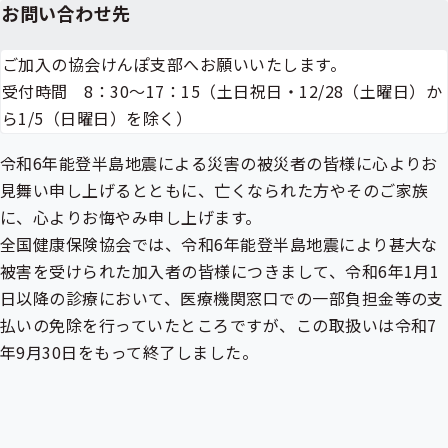
出
お問い合わせ先
先
一
ご加入の協会けんぽ支部へお願いいたします。
覧
の
受付時間 8：30～17：15（土日祝日・12/28（土曜日）か
サ
ら1/5（日曜日）を除く）
ブ
メ
ニ
令和6年能登半島地震による災害の被災者の皆様に心よりお
ュ
見舞い申し上げるとともに、亡くなられた方やそのご家族
ー
に、心よりお悔やみ申し上げます。
全国健康保険協会では、令和6年能登半島地震により甚大な
被害を受けられた加入者の皆様につきまして、令和6年1月1
日以降の診療において、医療機関窓口での
一部負担金
等の支
払いの免除を行っていたところですが、この取扱いは令和7
年9月30日をもって終了しました。