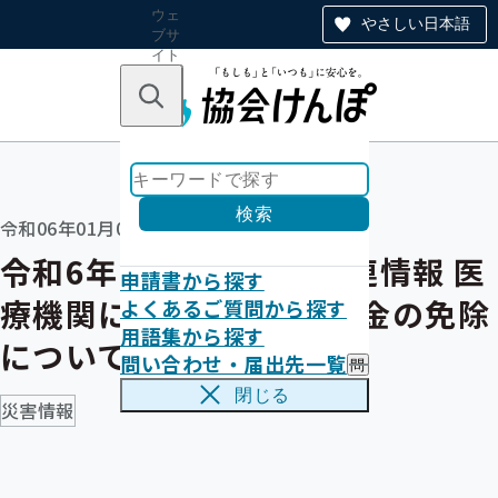
ウェ
やさしい日本語
ブサ
イト
全体
のナ
キーワードで探す
ビ
ゲー
ショ
ン
検索
令和06年01月04日
令和6年能登半島地震関連情報 医
申請書から探す
療機関における一部負担金の免除
よくあるご質問から探す
用語集から探す
について
問い合わせ・届出先一覧
問
い
閉じる
合
災害情報
わ
せ
・
届