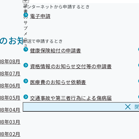
申
インターネットから申請するとき
請
書
電子申請
の
サ
ブ
メ
のお知らせ一覧
ニ
郵送で申請するとき
ュ
健康保険給付の申請書
ー
08年08月
資格情報のお知らせ交付等の申請書
08年07月
医療費のお知らせ依頼書
08年06月
08年05月
交通事故や第三者行為による傷病届
08年04月
08年03月
08年02月