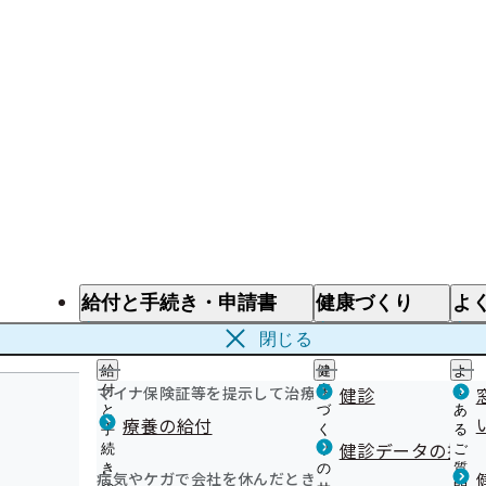
給付と手続き・申請書
健康づくり
よ
給付と手続き
健康づくり
よ
閉じる
給
健
よ
マイナ保険証等を提示して治療を受けるとき
付
康
健診
く
と
づ
あ
療養の給付
手
く
る
健診データの提供
続
り
ご
き
の
質
病気やケガで会社を休んだとき