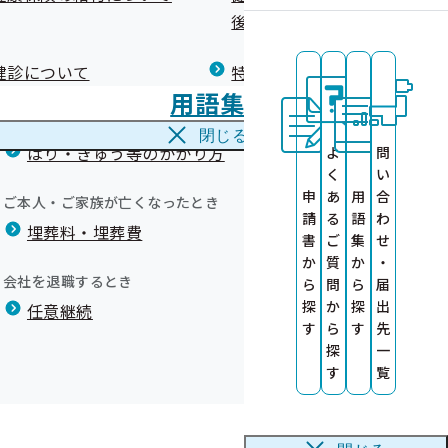
広報）
健康づくりコラム
後の健康保険）について
療養費
閉じる
健診について
特定保健指導について
海外で急な病気にかかり治療を受けたとき
用語集
海外療養費
閉じる
はり・きゅう等のかかり方
よ
問
く
い
申
あ
用
合
ご本人・ご家族が亡くなったとき
請
る
語
わ
埋葬料・埋葬費
書
ご
集
せ
か
質
か
・
会社を退職するとき
ら
問
ら
届
探
か
探
出
任意継続
す
ら
す
先
探
一
月1日から令和2年2月29日まで）
す
覧