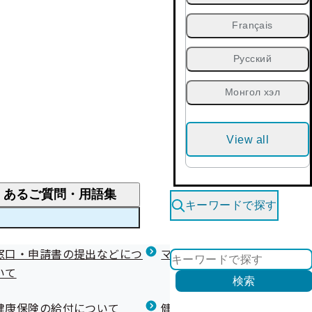
Français
Русский
Монгол хэл
View all
くあるご質問・用語集
キーワードで探す
くあるご質問
窓口・申請書の提出などにつ
医療費が高額になりそう・なったとき
健診を受けた後の健康づくり
マイナ保険証等関連について
いて
限度額適用認定・高額療養費・高額介護合算
検索
について
健康宣言（コラボヘルス）
健康保険の給付について
健康保険任意継続制度（退職
医療費の全額を負担したとき