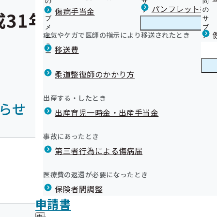
の
サ
問
パンフレット等（
傷病手当金
サ
ブ
の
31年03月
ブ
メ
サ
メ
ニ
ブ
病気やケガで医師の指示により移送されたとき
ニ
ュ
メ
ュ
ー
ニ
移送費
ー
ュ
ー
柔道整復師のかかり方
出産する・したとき
らせ
出産育児一時金・出産手当金
事故にあったとき
平成31年03月01日
第三者行為による傷病届
医療費の返還が必要になったとき
一部負担金の免除措置について（平成31年3
保険者間調整
災害情報
申請書