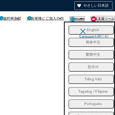
やさしい日本語
都道府県支部
船員保険にご加入の方
Language
閲覧支援ツール
English
Languageを閉じる
简体中文
繁體中文
한국어
Tiếng Việt
Tagalog / Filipino
Português