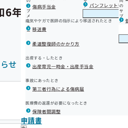
の
サ
問
パンフレット等（
傷病手当金
サ
ブ
の
和6年能登半島地震関連情
ブ
メ
サ
メ
ニ
ブ
病気やケガで医師の指示により移送されたとき
ニ
ュ
メ
ュ
ー
ニ
移送費
ー
ュ
ー
柔道整復師のかかり方
出産する・したとき
知らせ
出産育児一時金・出産手当金
事故にあったとき
令和06年01月04日
第三者行為による傷病届
医療費の返還が必要になったとき
令和6年能登半島地震関連情報 医療機関
保険者間調整
災害情報
申請書
令和06年01月04日