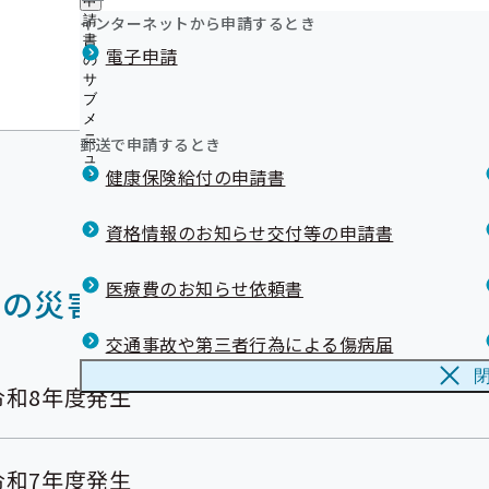
申
インターネットから申請するとき
請
書
電子申請
の
令和6年能登半島地震関連情報 
サ
ブ
災害情報
メ
ニ
郵送で申請するとき
ュ
健康保険給付の申請書
ー
資格情報のお知らせ交付等の申請書
医療費のお知らせ依頼書
去の災害情報一覧
交通事故や第三者行為による傷病届
令和8年度発生
令和7年度発生