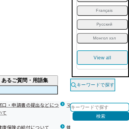
Français
Русский
Монгол хэл
View all
くあるご質問・用語集
キーワードで探す
くあるご質問
窓口・申請書の提出などにつ
医療費が高額になりそう・なったとき
健診を受けた後の健康づくり
マイナ保険証等関連について
いて
限度額適用認定・高額療養費・高額介護合算
検索
について
健康宣言（コラボヘルス）
健康保険の給付について
健康保険任意継続制度（退職
医療費の全額を負担したとき