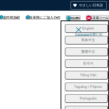
やさしい日本語
都道府県支部
船員保険にご加入の方
Language
閲覧支援ツール
English
Languageを閉じる
简体中文
繁體中文
한국어
Tiếng Việt
Tagalog / Filipino
Português