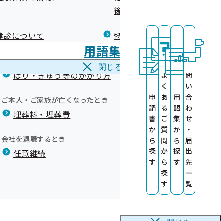
広報）
健康づくりコラム
後の健康保険）について
療養費
報
閉じる
健診について
特定保健指導について
海外で急な病気にかかり治療を受けたとき
用語集
海外療養費
閉じる
はり・きゅう等のかかり方
よ
問
く
い
申
あ
用
合
ご本人・ご家族が亡くなったとき
請
る
語
わ
埋葬料・埋葬費
書
ご
集
せ
か
質
か
・
会社を退職するとき
ら
問
ら
届
探
か
探
出
任意継続
す
ら
す
先
探
一
における一部負担金の免除について
す
覧