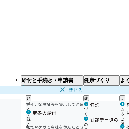
給付と手続き・申請書
健康づくり
よ
給付と手続き
健康づくり
よ
閉じる
給
健
よ
マイナ保険証等を提示して治療を受けるとき
付
康
健診
く
と
づ
あ
療養の給付
手
く
る
健診データの提供
続
り
ご
き
の
質
病気やケガで会社を休んだとき