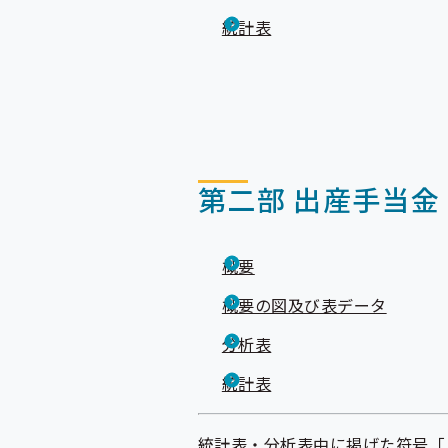
統計表
第二部 出産手当金
概要
概要の図及び表データ
分析表
統計表
統計表・分析表中に掲げた符号「