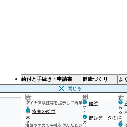
給付と手続き・申請書
健康づくり
よ
給付と手続き
健康づくり
よ
閉じる
給
健
よ
マイナ保険証等を提示して治療を受けるとき
付
康
健診
く
と
づ
あ
療養の給付
手
く
る
健診データの提供
続
り
ご
き
の
質
病気やケガで会社を休んだとき