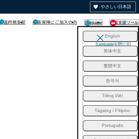
やさしい日本語
都道府県支部
船員保険にご加入の方
Language
閲覧支援ツール
English
Languageを閉じる
简体中文
繁體中文
한국어
Tiếng Việt
Tagalog / Filipino
Português