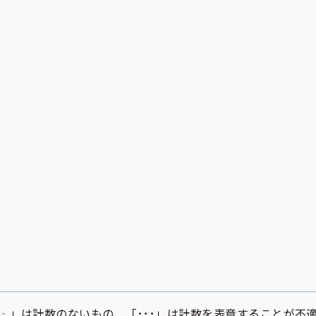
‐」は計数のないもの、「･･･」は計数を表章することが不