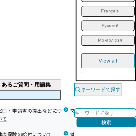
Français
Русский
Монгол хэл
View all
くあるご質問・用語集
キーワードで探す
くあるご質問
窓口・申請書の提出などにつ
医療費が高額になりそう・なったとき
健診を受けた後の健康づくり
マイナ保険証等関連について
いて
限度額適用認定・高額療養費・高額介護合算
検索
について
健康宣言（コラボヘルス）
健康保険の給付について
健康保険任意継続制度（退職
医療費の全額を負担したとき