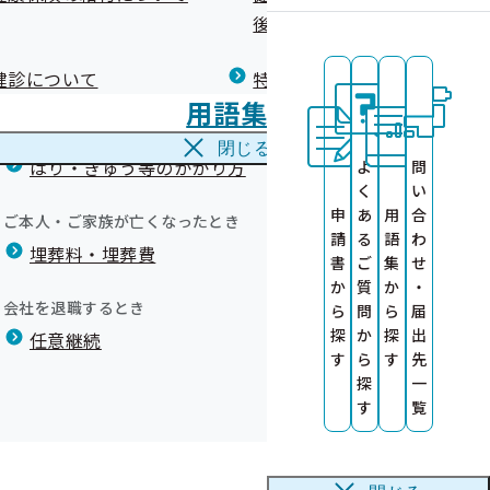
広報）
健康づくりコラム
後の健康保険）について
療養費
閉じる
健診について
特定保健指導について
海外で急な病気にかかり治療を受けたとき
用語集
海外療養費
閉じる
はり・きゅう等のかかり方
よ
問
く
い
申
あ
用
合
ご本人・ご家族が亡くなったとき
請
る
語
わ
埋葬料・埋葬費
書
ご
集
せ
か
質
か
・
会社を退職するとき
ら
問
ら
届
探
か
探
出
任意継続
す
ら
す
先
探
一
す
覧