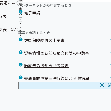
申
表記に誤りがありましたので訂正し、再掲載いたしました。
インターネットから申請するとき
請
書
電子申請
の
５表
サ
ブ
メ
２表 第13表
ニ
郵送で申請するとき
ュ
健康保険給付の申請書
ー
資格情報のお知らせ交付等の申請書
医療費のお知らせ依頼書
交通事故や第三者行為による傷病届