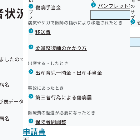
の
サ
問
パンフレット等（
傷病手当金
サ
ブ
の
者状況調査（令和6年度）
ブ
メ
サ
メ
ニ
ブ
病気やケガで医師の指示により移送されたとき
ニ
ュ
メ
ュ
ー
ニ
移送費
ー
ュ
ー
柔道整復師のかかり方
ましたので訂正し、再掲載いたしました。
出産する・したとき
出産育児一時金・出産手当金
病名
事故にあったとき
第三者行為による傷病届
び表データ
医療費の返還が必要になったとき
病名
保険者間調整
申請書