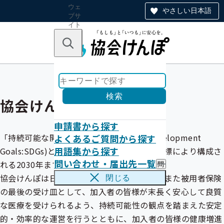
ウェ
やさしい日本語
ブサ
イト
全体
のナ
キーワードで探す
ビ
ゲー
ショ
ン
検索
協会けんぽとSDGs
申請書から探す
「持続可能な開発目標」（Sustainable Development
よくあるご質問から探す
用語集から探す
Goals:SDGs)とは、国連で採択された17の目標により構成さ
問い合わせ・届出先一覧
れる2030年までの国際目標です。
問
い
協会けんぽは日本最大の医療保険者として、また被用者保険
閉じる
合
の最後の受け皿として、加入者の皆様が末長く安心して良質
わ
せ
な医療を受けられるよう、持続可能性の観点を踏まえた安定
・
的・効率的な運営を行うとともに、加入者の皆様の健康増進
届