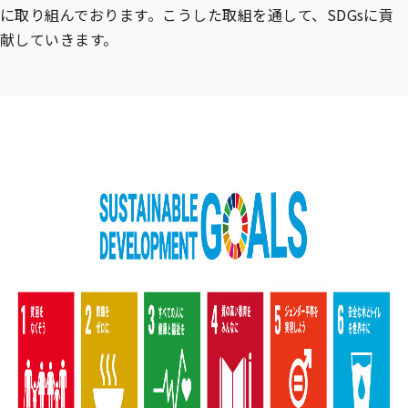
出
に取り組んでおります。こうした取組を通して、SDGsに貢
先
献していきます。
一
覧
の
サ
ブ
メ
ニ
ュ
ー