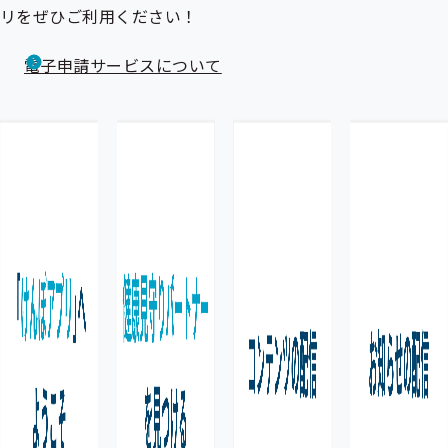
出
リをぜひご利用ください！
先
一
覧
電子申請サービスについて
の
サ
ブ
メ
ニ
ュ
ー