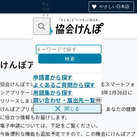
ウェ
やさしい日本語
ブサ
イト
全体
のナ
キーワードで探す
ビ
ゲー
ショ
ン
検索
けんぽアプリについて
申請書から探す
協会けんぽでは、すべての加入者様とつながるスマートフォ
よくあるご質問から探す
用語集から探す
ンアプリケーション「けんぽアプリ」を令和8年1月26日に
問い合わせ・届出先一覧
リリースしました。
問
い
けんぽアプリから電子申請を利用できるほか、あなたの健康
閉じる
合
に役立つ情報もお届けします。
わ
せ
電子申請については、下記をご覧ください。
・
今後便利な機能も追加予定ですので、この機会にけんぽアプ
届