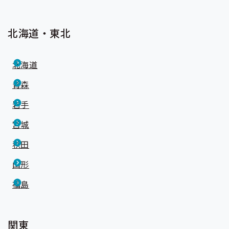
出
先
一
北海道・東北
覧
の
サ
ブ
北海道
メ
ニ
青森
ュ
ー
岩手
宮城
秋田
山形
福島
関東