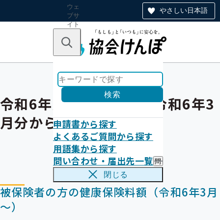
ウェ
やさしい日本語
ブサ
イト
全体
のナ
キーワードで探す
ビ
ゲー
ショ
ン
検索
令和6年度保険料額表（令和6年3
月分から）
申請書から探す
よくあるご質問から探す
用語集から探す
問い合わせ・届出先一覧
問
い
閉じる
合
被保険者の方の健康保険料額（令和6年3月
わ
せ
～）
・
届