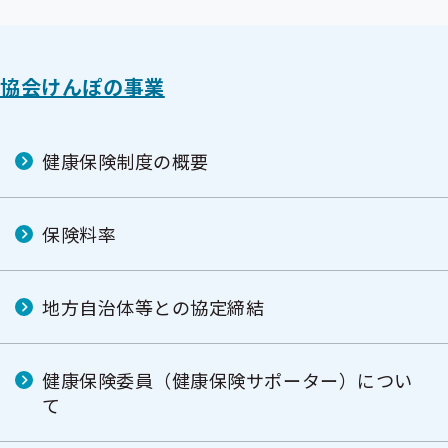
出
先
一
覧
の
協会けんぽの事業
サ
ブ
メ
ニ
健康保険制度の概要
ュ
ー
保険料率
地方自治体等との協定締結
健康保険委員（健康保険サポーター）につい
て