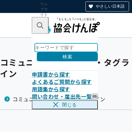
ウェ
やさしい日本語
ブサ
イト
全体
のナ
キーワードで探す
ビ
ゲー
ショ
ン
検索
コミュニケーションロゴ・タグラ
イン
申請書から探す
よくあるご質問から探す
用語集から探す
問い合わせ・届出先一覧
問
コミュニケーションロゴ・タグライン
い
閉じる
合
わ
せ
・
届